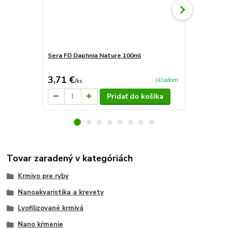
Sera FD Daphnia Nature 100ml
Sera FD Mix
3,71 €
6,28 €
skladom
/
ks
/
ks
Pridať do košíka
Tovar zaradený v kategóriách
Krmivo pre ryby
Nanoakvaristika a krevety
Lyofilizované krmivá
Nano kŕmenie