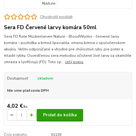
Ohodnotiť produkt
Sera FD Červené larvy komára 50ml
Sera FD Rote Mückenlarven Nature - BloodWorms - červené larvy
komára – pochúťka a krmná špecialita, zmena krmiva v spoločenskom
akváriu. Veľmi odporúčané a vhodné pre chúlostivé ryby, pre poter a
mladé rybky. Osvedčenou sera metodou očistené živé larvy sa okamžite
zmrazia a lyofilizujú (FD). Toto sp...
celý popis
Dostupnosť
skladom
Nie sme platcovia DPH
4,02 €
/
ks
Pridať do košíka
Číslo produktu:
01130