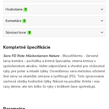
Hodnotenie
0
Komentáre
0
Súvisiaci tovar
8
Kompletné špecifikácie
Sera FD Rote Mückenlarven Nature
- BloodWorms - červené
larvy komára – pochúťka a krmná špecialita, zmena krmiva v
spoločenskom akváriu. Veľmi odporúčané a vhodné pre chúlostivé
ryby, pre poter a mladé rybky. Osvedčenou sera metodou očistené
živé larvy sa okamžite zmrazia a lyofilizujú (FD). Toto spracovanie
zachová všetky hodnotné látky. Návod na použitie: Krmte i viac
razy denne, ale len toľko čo ryby v krátkom čase spotrebujú.
Parametre