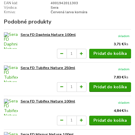
EAN kód:
4001942011303
Výrobca:
Sera
Krmivo:
Červená larva komára
Podobné produkty
Sera FD Daphnia Nature 100ml
skladom
3,71 €
/
ks
Pridať do košíka
Sera FD Tubifex Nature 250ml
skladom
7,83 €
/
ks
Pridať do košíka
Sera FD Tubifex Nature 100ml
skladom
4,84 €
/
ks
Pridať do košíka
Sera FD Mixpur Nature 100ml