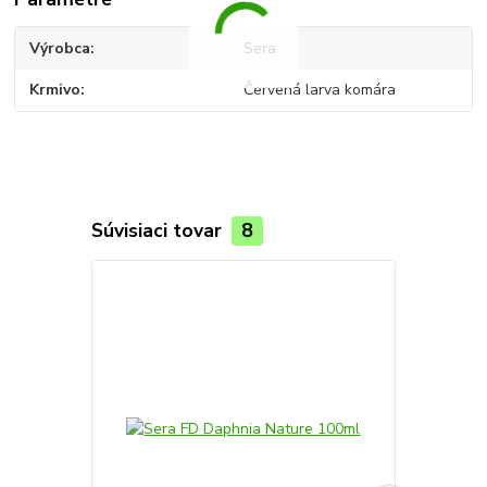
Výrobca
Sera
Krmivo
Červená larva komára
Súvisiaci tovar
8