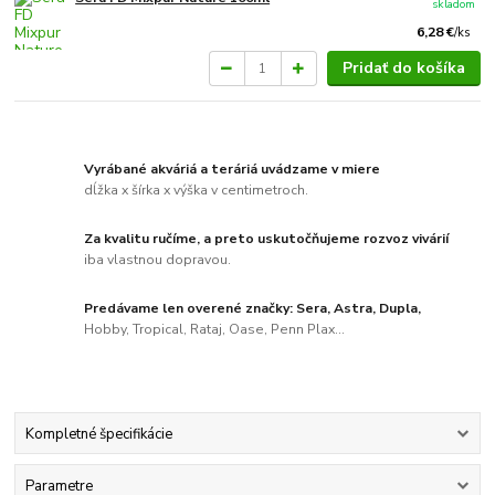
skladom
6,28 €
/
ks
Pridať do košíka
Vyrábané akváriá a teráriá uvádzame v miere
dĺžka x šírka x výška v centimetroch.
Za kvalitu ručíme, a preto uskutočňujeme rozvoz vivárií
iba vlastnou dopravou.
Predávame len overené značky: Sera, Astra, Dupla,
Hobby, Tropical, Rataj, Oase, Penn Plax...
Kompletné špecifikácie
Parametre