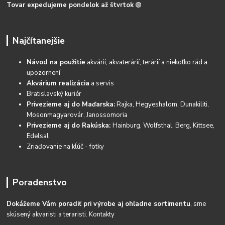
Tovar expedujeme pondelok až štvrtok
🟢
Najčítanejšie
Návod na použitie
akvárií, akvaterárií, terárií a niekoľko rád a
upozornení
Akvárium realizácia
a servis
Bratislavský kuriér
Privezieme aj do Maďarska:
Rajka, Hegyeshalom, Dunakiliti,
Mosonmagyarovár, Janossomoria
Privezieme aj do Rakúska:
Hainburg, Wolfsthal, Berg, Kittsee,
Edelsal
Zriaďovanie na kĺúč - fotky
Poradenstvo
Dokážeme Vám poradiť pri výrobe aj ohľadne sortimentu
, sme
skúsený akvaristi a teraristi.
Kontakty