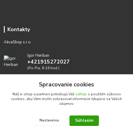
Kontakty
AkvaShop s.r.o.
Igor Heriban
+421915272027
(Po-Pia, 8-16 hod.)
akvashop@gmail.com
Spracovanie cookies
Náš e-shop a partneri potrebujú Váš
súhlas
s použitím súborov
cookies, aby Vám mohli zobrazovať informácie týkajúce sa Vašich
záujmov.
Súhlasím
Nastavenia
Realizujeme prírodné akvária: AkvaShop s.r.o. • IBAN:
SK3911000000002947087849