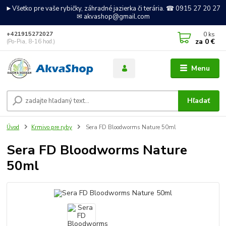
►Všetko pre vaše rybičky, záhradné jazierka či terária. ☎ 0915 27 20 27
✉ akvashop@gmail.com
0
ks
+421915272027
za
0 €
(Po-Pia, 8-16 hod.)
Menu
Hľadať
Úvod
Krmivo pre ryby
Sera FD Bloodworms Nature 50ml
Sera FD Bloodworms Nature
50ml