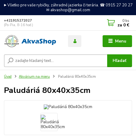
►Všetko pre vaše rybičky, záhradné jazierka či terária. ☎ 0915 27 20 27
✉ akvashop@gmail.com
0
ks
+421915272027
za
0 €
(Po-Pia, 8-16 hod.)
Menu
Hľadať
Úvod
Akvárium na mieru
Paludáriá 80x40x35cm
Paludáriá 80x40x35cm