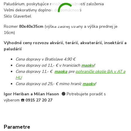
Paludárium, poskytujúce množstvo možností založenia
Veľmi dekoratívny doplnok do domácnosti
Sklo Glaverbel
Rozmer
80x40x35cm
(výška zadnej strany a výška prednej je
16cm)
Výhodné ceny rozvozu akvárií, terárií, akvaterárií, insektárií a
paludárií
Cena dopravy v Bratislave 4.90 €
Cena dopravy od 11,- € v hraniciach
mapky
!
Cena dopravy 11.- €
mapka
pre
pohraničie okolie BA v AT a
HU
Cena dopravy od 25,- € mimo hraníc
mapky
!
Igor Heriban a Milan Hason
🟢
Potrebujete poradiť s
výberom
☎️
0915 27 20 27
Parametre