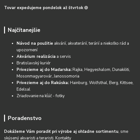
Tovar expedujeme pondelok až štvrtok
🟢
Najčítanejšie
Návod na použitie
akvárií, akvaterárií, terárií a niekoľko rád a
upozornení
Akvárium realizácia
a servis
Bratislavský kuriér
Privezieme aj do Maďarska:
Rajka, Hegyeshalom, Dunakiliti,
Mosonmagyarovár, Janossomoria
Privezieme aj do Rakúska:
Hainburg, Wolfsthal, Berg, Kittsee,
Edelsal
Zriaďovanie na kĺúč - fotky
Poradenstvo
Dokážeme Vám poradiť pri výrobe aj ohľadne sortimentu
, sme
skúsený akvaristi a teraristi.
Kontakty