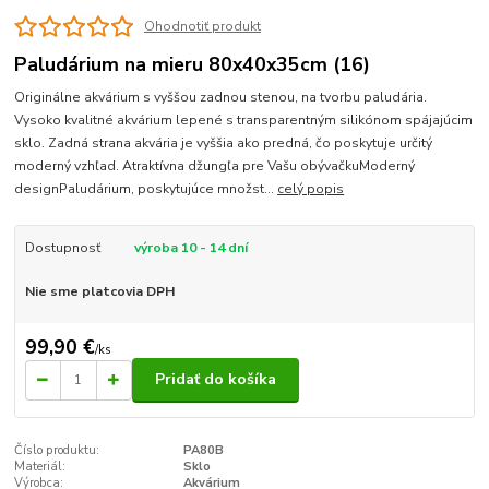
Ohodnotiť produkt
Paludárium na mieru 80x40x35cm (16)
Originálne akvárium s vyššou zadnou stenou, na tvorbu paludária.
Vysoko kvalitné akvárium lepené s transparentným silikónom spájajúcim
sklo. Zadná strana akvária je vyššia ako predná, čo poskytuje určitý
moderný vzhľad. Atraktívna džungľa pre Vašu obývačkuModerný
designPaludárium, poskytujúce množst...
celý popis
Dostupnosť
výroba 10 - 14 dní
Nie sme platcovia DPH
99,90 €
/
ks
Pridať do košíka
Číslo produktu:
PA80B
Materiál:
Sklo
Výrobca:
Akvárium