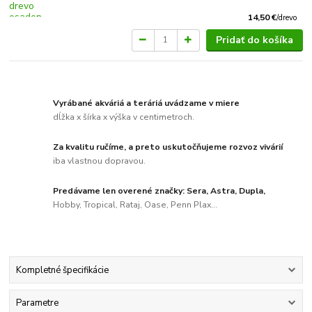
14,50 €
/
drevo
Pridať do košíka
Vyrábané akváriá a teráriá uvádzame v miere
dĺžka x šírka x výška v centimetroch.
Za kvalitu ručíme, a preto uskutočňujeme rozvoz vivárií
iba vlastnou dopravou.
Predávame len overené značky: Sera, Astra, Dupla,
Hobby, Tropical, Rataj, Oase, Penn Plax...
Kompletné špecifikácie
Parametre