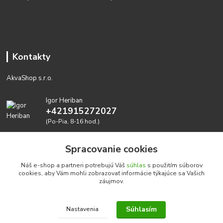
Kontakty
AkvaShop s.r.o.
Igor Heriban
+421915272027
(Po-Pia, 8-16 hod.)
akvashop@gmail.com
Spracovanie cookies
Náš e-shop a partneri potrebujú Váš
súhlas
s použitím súborov
cookies, aby Vám mohli zobrazovať informácie týkajúce sa Vašich
záujmov.
Súhlasím
Nastavenia
Realizujeme prírodné akvária: AkvaShop s.r.o. • IBAN:
SK3911000000002947087849