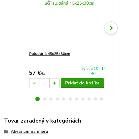
Paludáriá 45x25x30cm
Paludáriá 5
výroba 10 - 14
57 €
75 €
dní
/
ks
/
ks
Pridať do košíka
Tovar zaradený v kategóriách
Akvárium na mieru