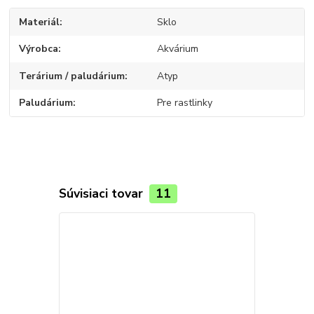
Materiál
Sklo
Výrobca
Akvárium
Terárium / paludárium
Atyp
Paludárium
Pre rastlinky
Súvisiaci tovar
11
TOP produkt