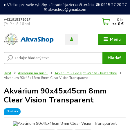
►Všetko pre vaše rybičky, záhradné jazierka či terária. ☎ 0915 27 20 27
✉ akvashop@gmail.com
0
ks
+421915272027
za
0 €
(Po-Pia, 8-16 hod.)
Menu
Hľadať
Úvod
Akvárium na mieru
Akvárium - sklo Opti-White - bezfarebné
Akvárium 90x45x45cm 8mm Clear Vision Transparent
Akvárium 90x45x45cm 8mm
Clear Vision Transparent
Novinka