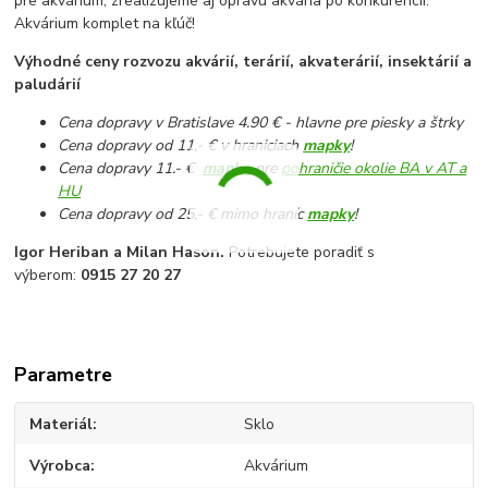
pre akvárium, zrealizujeme aj opravu akvária po konkurencii.
Akvárium komplet na kľúč!
Výhodné ceny rozvozu akvárií, terárií, akvaterárií, insektárií a
paludárií
Cena dopravy v Bratislave 4.90 € - hlavne pre piesky a štrky
Cena dopravy od 11,- € v hraniciach
mapky
!
Cena dopravy 11.- €
mapka
pre
pohraničie okolie BA v AT a
HU
Cena dopravy od 25,- € mimo hraníc
mapky
!
Igor Heriban a Milan Hason.
Potrebujete poradiť s
výberom:
0915 27 20 27
Parametre
Materiál
Sklo
Výrobca
Akvárium