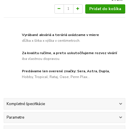
Pridať do košíka
Vyrábané akváriá a teráriá uvádzame v miere
dĺžka x šírka x výška v centimetroch.
Za kvalitu ručíme, a preto uskutočňujeme rozvoz vivárií
iba vlastnou dopravou.
Predávame len overené značky: Sera, Astra, Dupla,
Hobby, Tropical, Rataj, Oase, Penn Plax...
Kompletné špecifikácie
Parametre