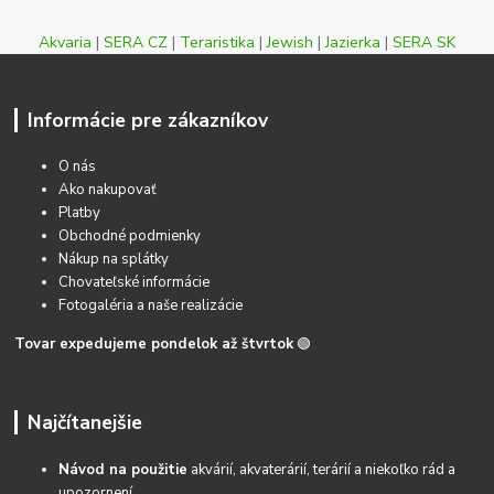
Akvaria
|
SERA CZ
|
Teraristika
|
Jewish
|
Jazierka
|
SERA SK
Informácie pre zákazníkov
O nás
Ako nakupovať
Platby
Obchodné podmienky
Nákup na splátky
Chovateľské informácie
Fotogaléria a naše realizácie
Tovar expedujeme pondelok až štvrtok
🟢
Najčítanejšie
Návod na použitie
akvárií, akvaterárií, terárií a niekoľko rád a
upozornení