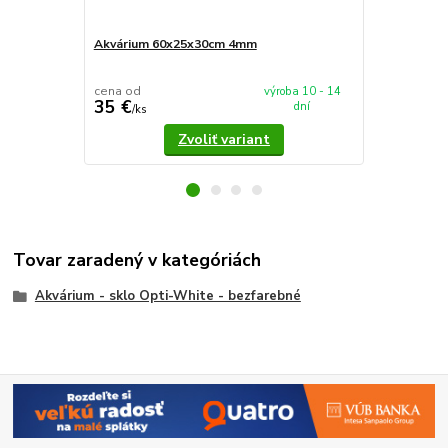
Akvárium 60x25x30cm 4mm
Akvárium 5
cena od
cena od
výroba 10 - 14
35 €
37,90 €
dní
/
ks
/
k
Zvoliť variant
Tovar zaradený v kategóriách
Akvárium - sklo Opti-White - bezfarebné