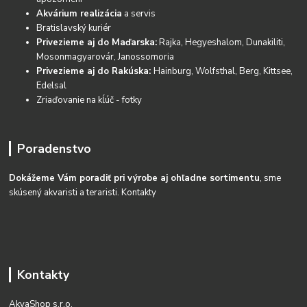
Akvárium realizácia
a servis
Bratislavský kuriér
Privezieme aj do Maďarska:
Rajka, Hegyeshalom, Dunakiliti,
Mosonmagyarovár, Janossomoria
Privezieme aj do Rakúska:
Hainburg, Wolfsthal, Berg, Kittsee,
Edelsal
Zriaďovanie na kĺúč - fotky
Poradenstvo
Dokážeme Vám poradiť pri výrobe aj ohľadne sortimentu
, sme
skúsený akvaristi a teraristi.
Kontakty
Kontakty
AkvaShop s.r.o.