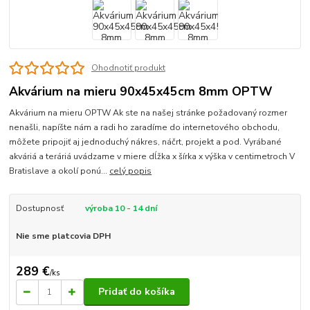
Ohodnotiť produkt
Akvárium na mieru 90x45x45cm 8mm OPTW
Akvárium na mieru OPTW Ak ste na našej stránke požadovaný rozmer
nenašli, napíšte nám a radi ho zaradíme do internetového obchodu,
môžete pripojiť aj jednoduchý nákres, náčrt, projekt a pod. Vyrábané
akváriá a teráriá uvádzame v miere dĺžka x šírka x výška v centimetroch V
Bratislave a okolí ponú...
celý popis
Dostupnosť
výroba 10 - 14 dní
Nie sme platcovia DPH
289 €
/
ks
Pridať do košíka