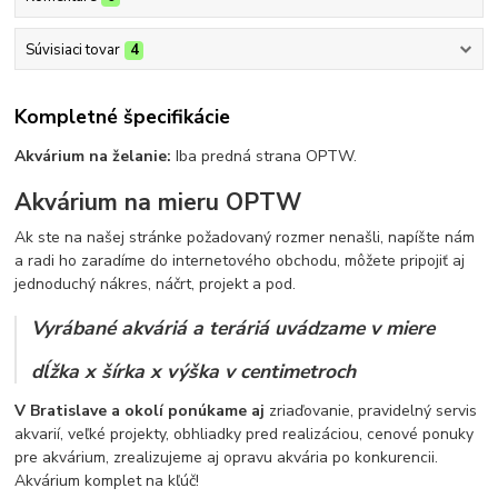
Súvisiaci tovar
4
Kompletné špecifikácie
Akvárium na želanie:
Iba predná strana OPTW.
Akvárium na mieru OPTW
Ak ste na našej stránke požadovaný rozmer nenašli, napíšte nám
a radi ho zaradíme do internetového obchodu, môžete pripojiť aj
jednoduchý nákres, náčrt, projekt a pod.
Vyrábané akváriá a teráriá uvádzame v miere
dĺžka x šírka x výška v centimetroch
V Bratislave a okolí ponúkame aj
zriaďovanie, pravidelný servis
akvarií, veľké projekty, obhliadky pred realizáciou, cenové ponuky
pre akvárium, zrealizujeme aj opravu akvária po konkurencii.
Akvárium komplet na kľúč!