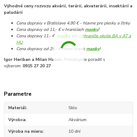
Výhodné ceny rozvozu akvárií, terárií, akvaterárií, insektárií a
paludárií
Cena dopravy v Bratislave 4.90 € - hlavne pre piesky a štrky
Cena dopravy od 11,- € v hraniciach
mapky
!
Cena dopravy 11.- €
mapka
pre
pohraničie okolie BA v AT a
HU
Cena dopravy od 25,- € mimo hraníc
mapky
!
Igor Heriban a Milan Hason.
Potrebujete poradiť s
výberom:
0915 27 20 27
Parametre
Materiál
Sklo
Výrobca
Akvárium
Výroba na mieru
10 dní