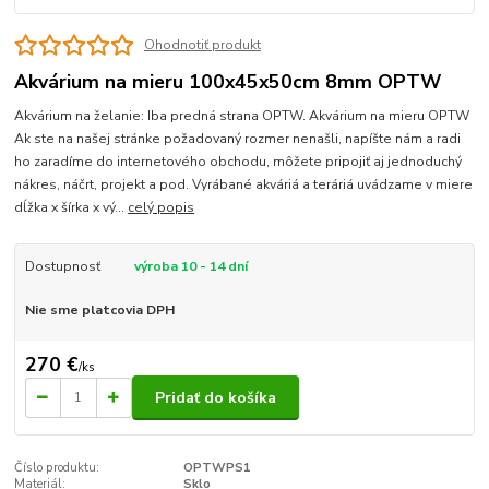
Ohodnotiť produkt
Akvárium na mieru 100x45x50cm 8mm OPTW
Akvárium na želanie: Iba predná strana OPTW. Akvárium na mieru OPTW
Ak ste na našej stránke požadovaný rozmer nenašli, napíšte nám a radi
ho zaradíme do internetového obchodu, môžete pripojiť aj jednoduchý
nákres, náčrt, projekt a pod. Vyrábané akváriá a teráriá uvádzame v miere
dĺžka x šírka x vý...
celý popis
Dostupnosť
výroba 10 - 14 dní
Nie sme platcovia DPH
270 €
/
ks
Pridať do košíka
Číslo produktu:
OPTWPS1
Materiál:
Sklo