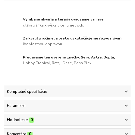
Vyrábané akváriá a teráriá uvádzame v miere
dĺžka x šírka x výška v centimetroch.
Za kvalitu ručíme, a preto uskutočňujeme rozvoz vivárií
iba vlastnou dopravou.
Predávame len overené značky: Sera, Astra, Dupla,
Hobby, Tropical, Rataj, Oase, Penn Plax...
Kompletné špecifikácie
Parametre
Hodnotenie
0
Komentáre
0