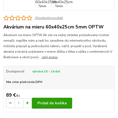
Ohodnotiť produkt
Akvárium na mieru 60x40x25cm 5mm OPTW
Akvárium na mieru OPTW Ak ste na našej stránke požadovaný rozmer
nenašli, napíšte nám a radi ho zaradíme do internetového obchodu,
môžete pripojiť aj jednoduchý nákres, náčrt, projekt a pod. Vyrábané
akváriá a teráriá uvádzame v miere dĺžka x šírka x výška v centimetroch V
Bratislave a okolí ponú...
celý popis
Dostupnosť
výroba 10 - 14 dní
Nie sme platcovia DPH
89 €
/
ks
Pridať do košíka