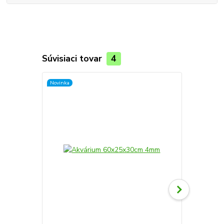
Súvisiaci tovar
4
Novinka
Novinka