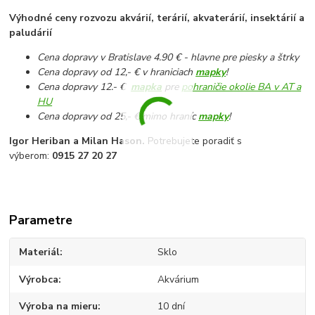
Výhodné ceny rozvozu akvárií, terárií, akvaterárií, insektárií a
paludárií
Cena dopravy v Bratislave 4.90 € - hlavne pre piesky a štrky
Cena dopravy od 12,- € v hraniciach
mapky
!
Cena dopravy 12.- €
mapka
pre
pohraničie okolie BA v AT a
HU
Cena dopravy od 25,- € mimo hraníc
mapky
!
Igor Heriban a Milan Hason.
Potrebujete poradiť s
výberom:
0915 27 20 27
Parametre
Materiál
Sklo
Výrobca
Akvárium
Výroba na mieru
10 dní