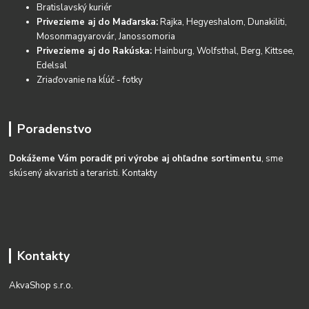
Bratislavský kuriér
Privezieme aj do Maďarska:
Rajka, Hegyeshalom, Dunakiliti,
Mosonmagyarovár, Janossomoria
Privezieme aj do Rakúska:
Hainburg, Wolfsthal, Berg, Kittsee,
Edelsal
Zriaďovanie na kĺúč - fotky
Poradenstvo
Dokážeme Vám poradiť pri výrobe aj ohľadne sortimentu
, sme
skúsený akvaristi a teraristi.
Kontakty
Kontakty
AkvaShop s.r.o.