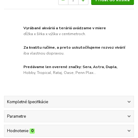
Vyrábané akváriá a teráriá uvádzame v miere
dĺžka x šírka x výška v centimetroch.
Za kvalitu ručíme, a preto uskutočňujeme rozvoz vivárií
iba vlastnou dopravou.
Predávame len overené značky: Sera, Astra, Dupla,
Hobby, Tropical, Rataj, Oase, Penn Plax...
Kompletné špecifikácie
Parametre
Hodnotenie
0