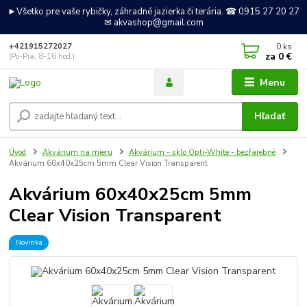
►Všetko pre vaše rybičky, záhradné jazierka či terária. ☎ 0915 27 20 27
✉ akvashop@gmail.com
0
ks
+421915272027
za
0 €
(Po-Pia, 8-16 hod.)
Menu
Hľadať
Úvod
Akvárium na mieru
Akvárium - sklo Opti-White - bezfarebné
Akvárium 60x40x25cm 5mm Clear Vision Transparent
Akvárium 60x40x25cm 5mm
Clear Vision Transparent
Novinka