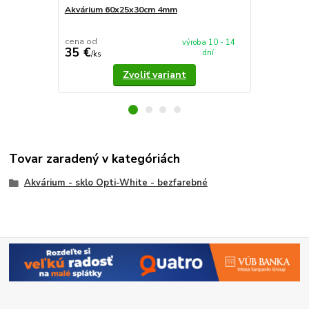
Akvárium 60x25x30cm 4mm
Akvárium 5
cena od
cena od
výroba 10 - 14
35 €
37,90 €
dní
/
ks
/
k
Zvoliť variant
Tovar zaradený v kategóriách
Akvárium - sklo Opti-White - bezfarebné