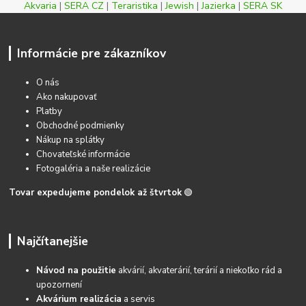
Akvaria
|
SERA CZ
|
Teraristika
|
Jewish
|
Jazierka
|
SERA SK
Informácie pre zákazníkov
O nás
Ako nakupovať
Platby
Obchodné podmienky
Nákup na splátky
Chovateľské informácie
Fotogaléria a naše realizácie
Tovar expedujeme pondelok až štvrtok
🟢
Najčítanejšie
Návod na použitie
akvárií, akvaterárií, terárií a niekoľko rád a
upozornení
Akvárium realizácia
a servis