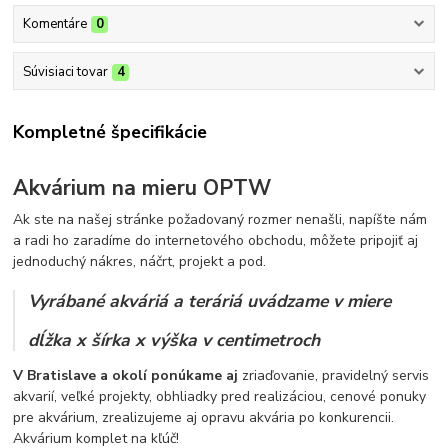
Komentáre
0
Súvisiaci tovar
4
Kompletné špecifikácie
Akvárium na mieru OPTW
Ak ste na našej stránke požadovaný rozmer nenašli, napíšte nám
a radi ho zaradíme do internetového obchodu, môžete pripojiť aj
jednoduchý nákres, náčrt, projekt a pod.
Vyrábané akváriá a teráriá uvádzame v miere
dĺžka x šírka x výška v centimetroch
V Bratislave a okolí ponúkame aj
zriaďovanie, pravidelný servis
akvarií, veľké projekty, obhliadky pred realizáciou, cenové ponuky
pre akvárium, zrealizujeme aj opravu akvária po konkurencii.
Akvárium komplet na kľúč!