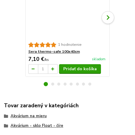
Akvarijné d
1 hodnotenie
Sera thermo-safe 100x40cm
7,10 €
19,95 €
skladom
/
ks
/
d
Pridať do košíka
Tovar zaradený v kategóriách
Akvárium na mieru
Akvárium - sklo Float - číre