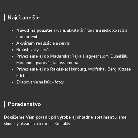
Najčítanejšie
Návod na použitie
akvárií, akvaterárií, terárií a niekoľko rád a
upozornení
Akvárium realizácia
a servis
Bratislavský kuriér
Privezieme aj do Maďarska:
Rajka, Hegyeshalom, Dunakiliti,
Mosonmagyarovár, Janossomoria
Privezieme aj do Rakúska:
Hainburg, Wolfsthal, Berg, Kittsee,
Edelsal
Zriaďovanie na kĺúč - fotky
Poradenstvo
Dokážeme Vám poradiť pri výrobe aj ohľadne sortimentu
, sme
skúsený akvaristi a teraristi.
Kontakty