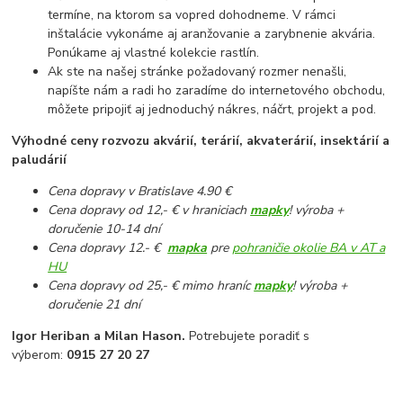
termíne, na ktorom sa vopred dohodneme. V rámci
inštalácie vykonáme aj aranžovanie a zarybnenie akvária.
Ponúkame aj vlastné kolekcie rastlín.
Ak ste na našej stránke požadovaný rozmer nenašli,
napíšte nám a radi ho zaradíme do internetového obchodu,
môžete pripojiť aj jednoduchý nákres, náčrt, projekt a pod.
Výhodné ceny rozvozu akvárií, terárií, akvaterárií, insektárií a
paludárií
Cena dopravy v Bratislave 4.90 €
Cena dopravy od 12,- € v hraniciach
mapky
! výroba +
doručenie 10-14 dní
Cena dopravy 12.- €
mapka
pre
pohraničie okolie BA v AT a
HU
Cena dopravy od 25,- € mimo hraníc
mapky
! výroba +
doručenie 21 dní
Igor Heriban a Milan Hason.
Potrebujete poradiť s
výberom:
0915 27 20 27