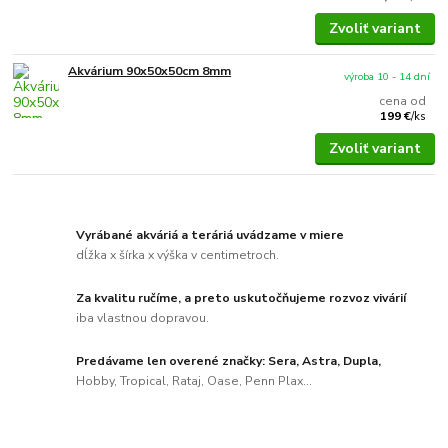
Zvoliť variant
Akvárium 90x50x50cm 8mm
výroba 10 - 14 dní
cena od
199 €
/
ks
Zvoliť variant
Vyrábané akváriá a teráriá uvádzame v miere
dĺžka x šírka x výška v centimetroch.
Za kvalitu ručíme, a preto uskutočňujeme rozvoz vivárií
iba vlastnou dopravou.
Predávame len overené značky: Sera, Astra, Dupla,
Hobby, Tropical, Rataj, Oase, Penn Plax...