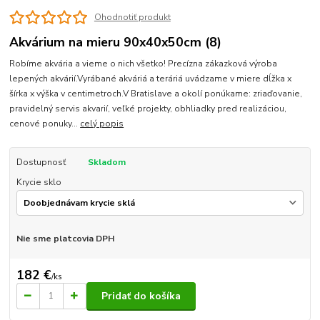
Ohodnotiť produkt
Akvárium na mieru 90x40x50cm (8)
Robíme akvária a vieme o nich všetko! Precízna zákazková výroba
lepených akvárií.Vyrábané akváriá a teráriá uvádzame v miere dĺžka x
šírka x výška v centimetroch.V Bratislave a okolí ponúkame: zriaďovanie,
pravidelný servis akvarií, veľké projekty, obhliadky pred realizáciou,
cenové ponuky...
celý popis
Dostupnosť
Skladom
Krycie sklo
Nie sme platcovia DPH
182 €
/
ks
Pridať do košíka