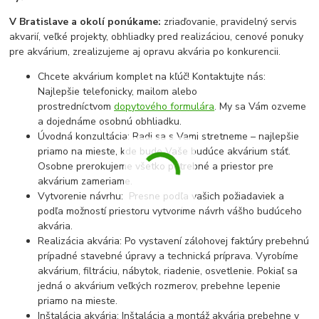
V Bratislave a okolí ponúkame:
zriaďovanie, pravidelný servis
akvarií, veľké projekty, obhliadky pred realizáciou, cenové ponuky
pre akvárium, zrealizujeme aj opravu akvária po konkurencii.
Chcete akvárium komplet na kľúč! Kontaktujte nás:
Najlepšie telefonicky, mailom alebo
prostredníctvom
dopytového formulára
. My sa Vám ozveme
a dojednáme osobnú obhliadku.
Úvodná konzultácia: Radi sa s Vami stretneme – najlepšie
priamo na mieste, kde bude Vaše budúce akvárium stáť.
Osobne prerokujeme všetko potrebné a priestor pre
akvárium zameriame.
Vytvorenie návrhu: Presne podľa vašich požiadaviek a
podľa možností priestoru vytvoríme návrh vášho budúceho
akvária.
Realizácia akvária: Po vystavení zálohovej faktúry prebehnú
prípadné stavebné úpravy a technická príprava. Vyrobíme
akvárium, filtráciu, nábytok, riadenie, osvetlenie. Pokiaľ sa
jedná o akvárium veľkých rozmerov, prebehne lepenie
priamo na mieste.
Inštalácia akvária: Inštalácia a montáž akvária prebehne v