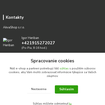
Kontakty
AkvaShop s.r.o.
Igor Heriban
+421915272027
(Po-Pia, 8-16 hod.)
akvashop@gmail.com
Spracovanie cookies
Náš e-shop a partneri potrebujú Váš
súhlas
s použitím súborov
cookies, aby Vám mohli zobrazovať informácie týkajúce sa Vašich
záujmov.
Súhlasím
Nastavenia
Realizujeme prírodné akvária: AkvaShop s.r.o. • IBAN:
SK3911000000002947087849
Súhlas môžete odmietnuť
tu
.