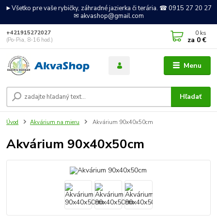
►Všetko pre vaše rybičky, záhradné jazierka či terária. ☎ 0915 27 20 27
✉ akvashop@gmail.com
0
ks
+421915272027
za
0 €
(Po-Pia, 8-16 hod.)
Menu
Hľadať
Úvod
Akvárium na mieru
Akvárium 90x40x50cm
Akvárium 90x40x50cm