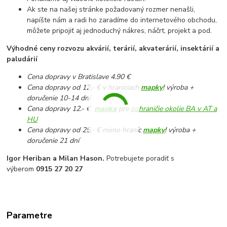
Ak ste na našej stránke požadovaný rozmer nenašli,
napíšte nám a radi ho zaradíme do internetového obchodu,
môžete pripojiť aj jednoduchý nákres, náčrt, projekt a pod.
Výhodné ceny rozvozu akvárií, terárií, akvaterárií, insektárií a
paludárií
Cena dopravy v Bratislave 4.90 €
Cena dopravy od 12,- € v hraniciach
mapky
! výroba +
doručenie 10-14 dní
Cena dopravy 12.- €
mapka
pre
pohraničie okolie BA v AT a
HU
Cena dopravy od 25,- € mimo hraníc
mapky
! výroba +
doručenie 21 dní
Igor Heriban a Milan Hason.
Potrebujete poradiť s
výberom
0915 27 20 27
Parametre