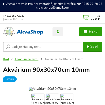
►Všetko pre vaše rybičky, záhradné jazierka či terária. ☎ 0915 27 20 27
✉ akvashop@gmail.com
0
ks
+421915272027
za
0 €
(Po-Pia, 8-16 hod.)
Menu
Hľadať
Úvod
Akvárium na mieru
Akvárium 90x30x70cm 10mm
Akvárium 90x30x70cm 10mm
Novinka