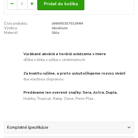
Pridať do košíka
Číslo produktu:
ANM90307010MM
Výrobca:
Akvárium
Materiál:
Sklo
Vyrábané akváriá a teráriá uvádzame v miere
dĺžka x šírka x výška v centimetroch.
Za kvalitu ručíme, a preto uskutočňujeme rozvoz vivárií
iba vlastnou dopravou.
Predávame len overené značky: Sera, Astra, Dupla,
Hobby, Tropical, Rataj, Oase, Penn Plax...
Kompletné špecifikácie