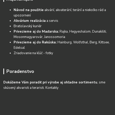
Návod na použitie
akvárií, akvaterárií, terárií a niekoľko rád a
upozornení
Akvárium realizácia
a servis
Bratislavský kuriér
Privezieme aj do Maďarska:
Rajka, Hegyeshalom, Dunakiliti,
Mosonmagyarovár, Janossomoria
Privezieme aj do Rakúska:
Hainburg, Wolfsthal, Berg, Kittsee,
Edelsal
Zriaďovanie na kĺúč - fotky
Poradenstvo
Dokážeme Vám poradiť pri výrobe aj ohľadne sortimentu
, sme
skúsený akvaristi a teraristi.
Kontakty