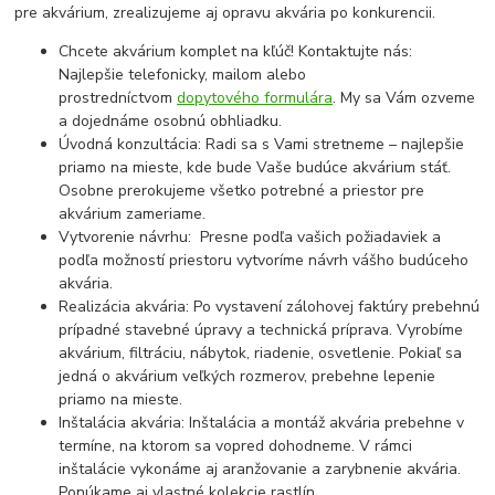
pre akvárium, zrealizujeme aj opravu akvária po konkurencii.
Chcete akvárium komplet na kľúč! Kontaktujte nás:
Najlepšie telefonicky, mailom alebo
prostredníctvom
dopytového formulára
. My sa Vám ozveme
a dojednáme osobnú obhliadku.
Úvodná konzultácia: Radi sa s Vami stretneme – najlepšie
priamo na mieste, kde bude Vaše budúce akvárium stáť.
Osobne prerokujeme všetko potrebné a priestor pre
akvárium zameriame.
Vytvorenie návrhu: Presne podľa vašich požiadaviek a
podľa možností priestoru vytvoríme návrh vášho budúceho
akvária.
Realizácia akvária: Po vystavení zálohovej faktúry prebehnú
prípadné stavebné úpravy a technická príprava. Vyrobíme
akvárium, filtráciu, nábytok, riadenie, osvetlenie. Pokiaľ sa
jedná o akvárium veľkých rozmerov, prebehne lepenie
priamo na mieste.
Inštalácia akvária: Inštalácia a montáž akvária prebehne v
termíne, na ktorom sa vopred dohodneme. V rámci
inštalácie vykonáme aj aranžovanie a zarybnenie akvária.
Ponúkame aj vlastné kolekcie rastlín.