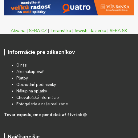
Akvaria
|
SERA CZ
|
Teraristika
|
Jewish
|
Jazierka
|
SERA SK
Informácie pre zákazníkov
O nás
Ako nakupovať
Platby
Obchodné podmienky
Nákup na splátky
Chovateľské informácie
Fotogaléria a naše realizácie
Tovar expedujeme pondelok až štvrtok
🟢
Najčítanejšie