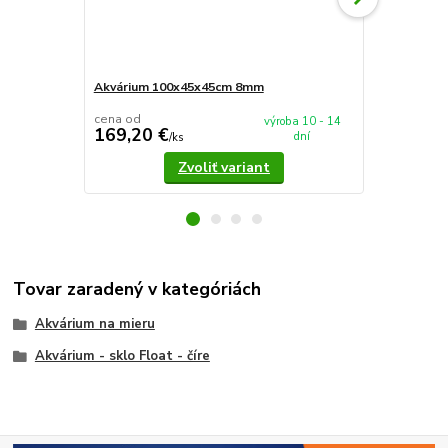
Akvárium 100x45x45cm 8mm
Akvárium 5
cena od
cena od
výroba 10 - 14
169,20 €
37,90 €
dní
/
ks
/
k
Zvoliť variant
Tovar zaradený v kategóriách
Akvárium na mieru
Akvárium - sklo Float - číre