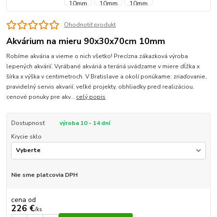
Ohodnotiť produkt
Akvárium na mieru 90x30x70cm 10mm
Robíme akvária a vieme o nich všetko! Precízna zákazková výroba
lepených akvárií. Vyrábané akváriá a teráriá uvádzame v miere dĺžka x
šírka x výška v centimetroch. V Bratislave a okolí ponúkame: zriaďovanie,
pravidelný servis akvarií, veľké projekty, obhliadky pred realizáciou,
cenové ponuky pre akv...
celý popis
Dostupnosť
výroba 10 - 14 dní
Krycie sklo
Nie sme platcovia DPH
cena od
226 €
/
ks