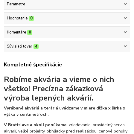
Parametre
Hodnotenie
0
Komentáre
0
Súvisiaci tovar
4
Kompletné špecifikácie
Robíme akvária a vieme o nich
všetko!
Precízna zákazková
výroba lepených akvárií.
Vyrábané akváriá a teráriá uvádzame v miere dĺžka x šírka x
výška v centimetroch.
V Bratislave a okolí ponúkame:
zriaďovanie, pravidelný servis
akvarií, veľké projekty, obhliadky pred realizáciou, cenové ponuky