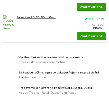
Zvoliť variant
Akvárium 90x50x50cm 8mm
výroba 10 - 14 dní
cena od
199 €
/
ks
Zvoliť variant
Vyrábané akváriá a teráriá uvádzame v miere
dĺžka x šírka x výška v centimetroch.
Za kvalitu ručíme, a preto uskutočňujeme rozvoz vivárií
iba vlastnou dopravou.
Predávame len overené značky: Sera, Astra, Dupla,
Hobby, Tropical, Rataj, Oase, Penn Plax...