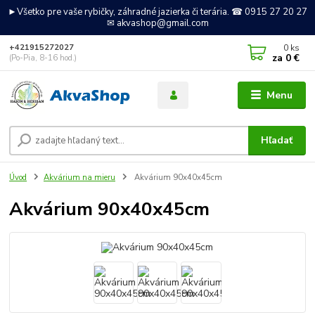
►Všetko pre vaše rybičky, záhradné jazierka či terária. ☎ 0915 27 20 27
✉ akvashop@gmail.com
0
ks
+421915272027
za
0 €
(Po-Pia, 8-16 hod.)
Menu
Hľadať
Úvod
Akvárium na mieru
Akvárium 90x40x45cm
Akvárium 90x40x45cm