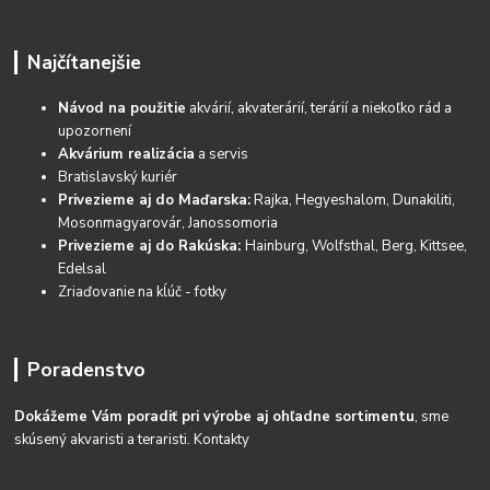
Najčítanejšie
Návod na použitie
akvárií, akvaterárií, terárií a niekoľko rád a
upozornení
Akvárium realizácia
a servis
Bratislavský kuriér
Privezieme aj do Maďarska:
Rajka, Hegyeshalom, Dunakiliti,
Mosonmagyarovár, Janossomoria
Privezieme aj do Rakúska:
Hainburg, Wolfsthal, Berg, Kittsee,
Edelsal
Zriaďovanie na kĺúč - fotky
Poradenstvo
Dokážeme Vám poradiť pri výrobe aj ohľadne sortimentu
, sme
skúsený akvaristi a teraristi.
Kontakty