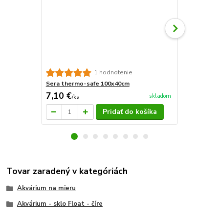
Akvarijné d
1 hodnotenie
Sera thermo-safe 100x40cm
7,10 €
19,95 €
skladom
/
ks
/
d
Pridať do košíka
Tovar zaradený v kategóriách
Akvárium na mieru
Akvárium - sklo Float - číre