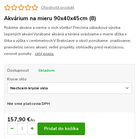
Ohodnotiť produkt
Akvárium na mieru 90x40x45cm (8)
Robíme akvária a vieme o nich všetko! Precízna zákazková výroba
lepených akvárií.Vyrábané akváriá a teráriá uvádzame v miere dĺžka x
šírka x výška v centimetroch.V Bratislave a okolí ponúkame: zriaďovanie,
pravidelný servis akvarií, veľké projekty, obhliadky pred realizáciou,
cenové ponuky...
celý popis
Dostupnosť
Skladom
Krycie sklo
Nie sme platcovia DPH
157,90 €
/
ks
Pridať do košíka