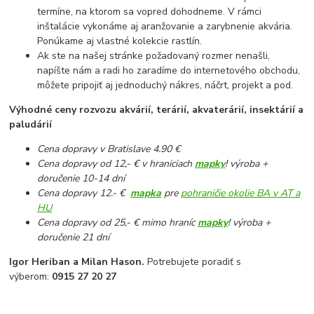
termíne, na ktorom sa vopred dohodneme. V rámci
inštalácie vykonáme aj aranžovanie a zarybnenie akvária.
Ponúkame aj vlastné kolekcie rastlín.
Ak ste na našej stránke požadovaný rozmer nenašli,
napíšte nám a radi ho zaradíme do internetového obchodu,
môžete pripojiť aj jednoduchý nákres, náčrt, projekt a pod.
Výhodné ceny rozvozu akvárií, terárií, akvaterárií, insektárií a
paludárií
Cena dopravy v Bratislave 4.90 €
Cena dopravy od 12,- € v hraniciach
mapky
! výroba +
doručenie 10-14 dní
Cena dopravy 12.- €
mapka
pre
pohraničie okolie BA v AT a
HU
Cena dopravy od 25,- € mimo hraníc
mapky
! výroba +
doručenie 21 dní
Igor Heriban a Milan Hason.
Potrebujete poradiť s
výberom:
0915 27 20 27