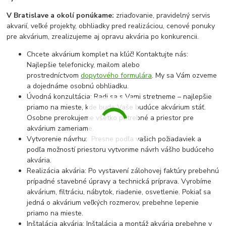
V Bratislave a okolí ponúkame:
zriaďovanie, pravidelný servis
akvarií, veľké projekty, obhliadky pred realizáciou, cenové ponuky
pre akvárium, zrealizujeme aj opravu akvária po konkurencii.
Chcete akvárium komplet na kľúč! Kontaktujte nás:
Najlepšie telefonicky, mailom alebo
prostredníctvom
dopytového formulára
. My sa Vám ozveme
a dojednáme osobnú obhliadku.
Úvodná konzultácia: Radi sa s Vami stretneme – najlepšie
priamo na mieste, kde bude Vaše budúce akvárium stáť.
Osobne prerokujeme všetko potrebné a priestor pre
akvárium zameriame.
Vytvorenie návrhu: Presne podľa vašich požiadaviek a
podľa možností priestoru vytvoríme návrh vášho budúceho
akvária.
Realizácia akvária: Po vystavení zálohovej faktúry prebehnú
prípadné stavebné úpravy a technická príprava. Vyrobíme
akvárium, filtráciu, nábytok, riadenie, osvetlenie. Pokiaľ sa
jedná o akvárium veľkých rozmerov, prebehne lepenie
priamo na mieste.
Inštalácia akvária: Inštalácia a montáž akvária prebehne v