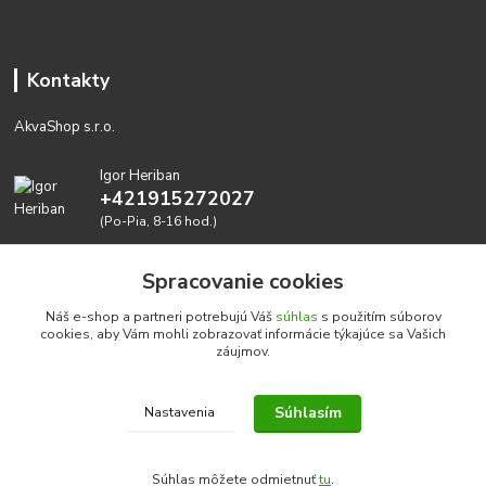
Kontakty
AkvaShop s.r.o.
Igor Heriban
+421915272027
(Po-Pia, 8-16 hod.)
akvashop@gmail.com
Spracovanie cookies
Náš e-shop a partneri potrebujú Váš
súhlas
s použitím súborov
cookies, aby Vám mohli zobrazovať informácie týkajúce sa Vašich
záujmov.
Súhlasím
Nastavenia
Realizujeme prírodné akvária: AkvaShop s.r.o. • IBAN:
SK3911000000002947087849
Súhlas môžete odmietnuť
tu
.