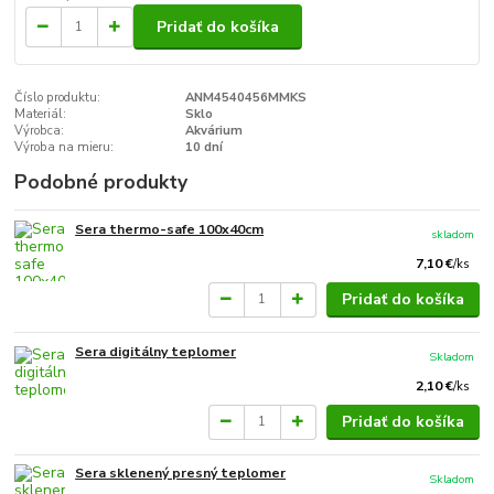
Pridať do košíka
Číslo produktu:
ANM4540456MMKS
Materiál:
Sklo
Výrobca:
Akvárium
Výroba na mieru:
10 dní
Podobné produkty
Sera thermo-safe 100x40cm
skladom
7,10 €
/
ks
Pridať do košíka
Sera digitálny teplomer
Skladom
2,10 €
/
ks
Pridať do košíka
Sera sklenený presný teplomer
Skladom