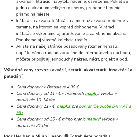
akvárium, filtráciu, nábytok, riadenie, osvetlenie. Pokiaľ sa
jedná o akvárium veľkých rozmerov, prebehne lepenie
priamo na mieste.
Inštalácia akvária: Inštalácia a montáž akvária prebehne v
termíne, na ktorom sa vopred dohodneme. V rámci
inštalácie vykonáme aj aranžovanie a zarybnenie akvária.
Ponúkame aj vlastné kolekcie rastlín.
Ak ste na našej stránke požadovaný rozmer nenašli,
napíšte nám a radi ho zaradíme do internetového obchodu,
môžete pripojiť aj jednoduchý nákres, náčrt, projekt a pod.
Výhodné ceny rozvozu akvárií, terárií, akvaterárií, insektárií a
paludárií
Cena dopravy v Bratislave 4.90 €
Cena dopravy od 11,- € v hraniciach
mapky
! výroba +
doručenie 10-14 dní
Cena dopravy 11.- €
mapka
pre
pohraničie okolie BA v AT a
HU
Cena dopravy od 25,- € mimo hraníc
mapky
! výroba +
doručenie 21 dní
Igor Heriban a Milan Hason
🟢
Potrebujete poradiť s