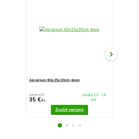
Akvárium 60x25x30cm 4mm
Akvárium 5
cena od
cena od
výroba 10 - 14
35 €
37,90 €
dní
/
ks
/
k
Zvoliť variant