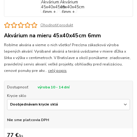
Ohodnotiť produkt
Akvárium na mieru 45x40x45cm 6mm
Robíme akvária a vieme o nich všetko! Precízna zákazková výroba
lepených akvárií. Vyrábané akváriá a teráriá uvádzame v miere dĺžka x
šírka x výška v centimetroch. V Bratislave a okolí ponúkame: zriaďovanie,
pravidelný servis akvarií, veľké projekty, obhliadky pred realizáciou,
cenové ponuky pre akv...
celý popis
Dostupnosť
výroba 10 - 14 dní
Krycie sklo
Nie sme platcovia DPH
77 €
/
ks