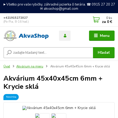
►Všetko pre vaše rybičky, záhradné jazierka či terária. ☎ 0915 27 20 27
✉ akvashop@gmail.com
0
ks
+421915272027
za
0 €
(Po-Pia, 8-16 hod.)
Menu
Hľadať
Úvod
Akvárium na mieru
Akvárium 45x40x45cm 6mm + Krycie sklá
Akvárium 45x40x45cm 6mm +
Krycie sklá
Novinka