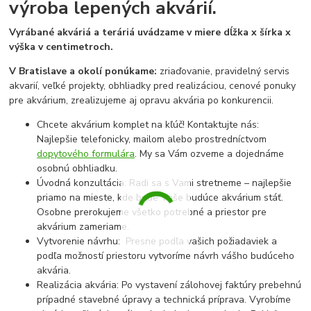
výroba lepených akvárií.
Vyrábané akváriá a teráriá uvádzame v miere dĺžka x šírka x
výška v centimetroch.
V Bratislave a okolí ponúkame:
zriaďovanie, pravidelný servis
akvarií, veľké projekty, obhliadky pred realizáciou, cenové ponuky
pre akvárium, zrealizujeme aj opravu akvária po konkurencii.
Chcete akvárium komplet na kľúč! Kontaktujte nás:
Najlepšie telefonicky, mailom alebo prostredníctvom
dopytového formulára
. My sa Vám ozveme a dojednáme
osobnú obhliadku.
Úvodná konzultácia: Radi sa s Vami stretneme – najlepšie
priamo na mieste, kde bude Vaše budúce akvárium stáť.
Osobne prerokujeme všetko potrebné a priestor pre
akvárium zameriame.
Vytvorenie návrhu: Presne podľa vašich požiadaviek a
podľa možností priestoru vytvoríme návrh vášho budúceho
akvária.
Realizácia akvária: Po vystavení zálohovej faktúry prebehnú
prípadné stavebné úpravy a technická príprava. Vyrobíme