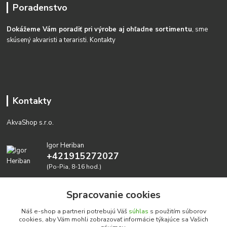
Poradenstvo
Dokážeme Vám poradiť pri výrobe aj ohľadne sortimentu
, sme
skúsený akvaristi a teraristi.
Kontakty
Kontakty
AkvaShop s.r.o.
Igor Heriban
+421915272027
(Po-Pia, 8-16 hod.)
akvashop@gmail.com
Spracovanie cookies
Náš e-shop a partneri potrebujú Váš
súhlas
s použitím súborov
cookies, aby Vám mohli zobrazovať informácie týkajúce sa Vašich