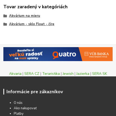
Tovar zaradený v kategóriách
Akvárium na mieru
Akvárium - sklo Float - číre
Akvaria
|
SERA CZ
|
Teraristika
|
Jewish
|
Jazierka
|
SERA SK
Informácie pre zákazníkov
O nás
Ako nakupovať
Platby