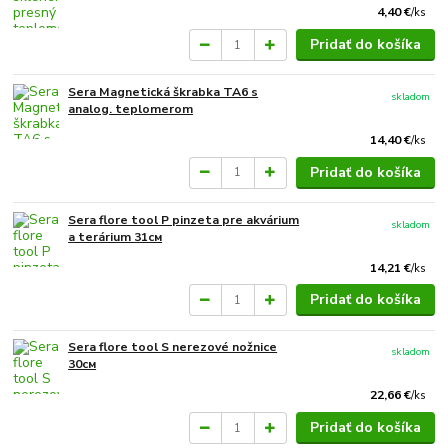
4,40 €
/
ks
Pridať do košíka
Sera Magnetická škrabka TA6 s
skladom
analog. teplomerom
14,40 €
/
ks
Pridať do košíka
Sera flore tool P pinzeta pre akvárium
skladom
a terárium 31см
14,21 €
/
ks
Pridať do košíka
Sera flore tool S nerezové nožnice
skladom
30см
22,66 €
/
ks
Pridať do košíka