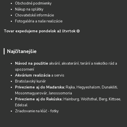
Obchodné podmienky
Nákup na splátky
Chovateľské informácie
Fotogaléria a naše realizácie
Tovar expedujeme pondelok až štvrtok
🟢
Najčítanejšie
Návod na použitie
akvárií, akvaterárií, terárií a niekoľko rád a
upozornení
Akvárium realizácia
a servis
Bratislavský kuriér
Privezieme aj do Maďarska:
Rajka, Hegyeshalom, Dunakiliti,
Mosonmagyarovár, Janossomoria
Privezieme aj do Rakúska:
Hainburg, Wolfsthal, Berg, Kittsee,
Edelsal
Zriaďovanie na kĺúč - fotky