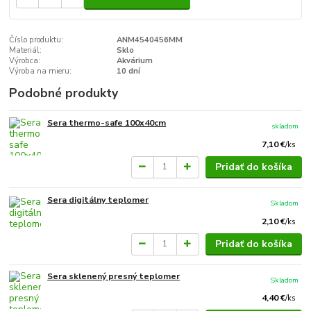
Číslo produktu:
ANM4540456MM
Materiál:
Sklo
Výrobca:
Akvárium
Výroba na mieru:
10 dní
Podobné produkty
Sera thermo-safe 100x40cm
skladom
7,10 €
/
ks
Pridať do košíka
Sera digitálny teplomer
Skladom
2,10 €
/
ks
Pridať do košíka
Sera sklenený presný teplomer
Skladom
4,40 €
/
ks