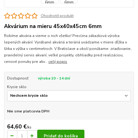
Ohodnotiť produkt
Akvárium na mieru 45x40x45cm 6mm
Robíme akvária a vieme o nich všetko! Precízna zákazková výroba
lepených akvárií. Vyrábané akváriá a teráriá uvádzame v miere dĺžka x
šírka x výška v centimetroch. V Bratislave a okolí ponúkame: zriaďovanie,
pravidelný servis akvarií, veľké projekty, obhliadky pred realizáciou,
cenové ponuky pre akv...
celý popis
Dostupnosť
výroba 10 - 14 dní
Krycie sklo
Nie sme platcovia DPH
64,60 €
/
ks
Pridať do košíka