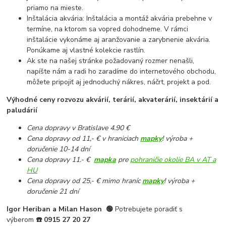
priamo na mieste.
Inštalácia akvária: Inštalácia a montáž akvária prebehne v
termíne, na ktorom sa vopred dohodneme. V rámci
inštalácie vykonáme aj aranžovanie a zarybnenie akvária.
Ponúkame aj vlastné kolekcie rastlín.
Ak ste na našej stránke požadovaný rozmer nenašli,
napíšte nám a radi ho zaradíme do internetového obchodu,
môžete pripojiť aj jednoduchý nákres, náčrt, projekt a pod.
Výhodné ceny rozvozu akvárií, terárií, akvaterárií, insektárií a
paludárií
Cena dopravy v Bratislave 4.90 €
Cena dopravy od 11,- € v hraniciach
mapky
! výroba +
doručenie 10-14 dní
Cena dopravy 11.- €
mapka
pre
pohraničie okolie BA v AT a
HU
Cena dopravy od 25,- € mimo hraníc
mapky
! výroba +
doručenie 21 dní
Igor Heriban a Milan Hason
🟢
Potrebujete poradiť s
výberom
☎️
0915 27 20 27