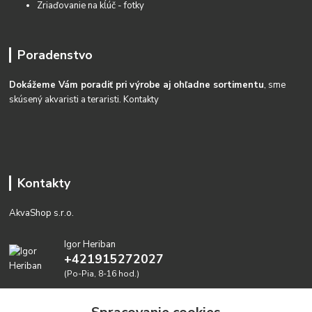
Zriaďovanie na kĺúč - fotky
Poradenstvo
Dokážeme Vám poradiť pri výrobe aj ohľadne sortimentu
, sme
skúsený akvaristi a teraristi.
Kontakty
Kontakty
AkvaShop s.r.o.
Igor Heriban
+421915272027
(Po-Pia, 8-16 hod.)
akvashop@gmail.com