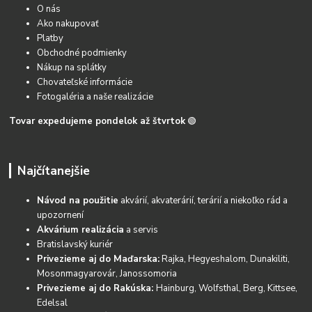
O nás
Ako nakupovať
Platby
Obchodné podmienky
Nákup na splátky
Chovateľské informácie
Fotogaléria a naše realizácie
Tovar expedujeme pondelok až štvrtok
🟢
Najčítanejšie
Návod na použitie
akvárií, akvaterárií, terárií a niekoľko rád a
upozornení
Akvárium realizácia
a servis
Bratislavský kuriér
Privezieme aj do Maďarska:
Rajka, Hegyeshalom, Dunakiliti,
Mosonmagyarovár, Janossomoria
Privezieme aj do Rakúska:
Hainburg, Wolfsthal, Berg, Kittsee,
Edelsal