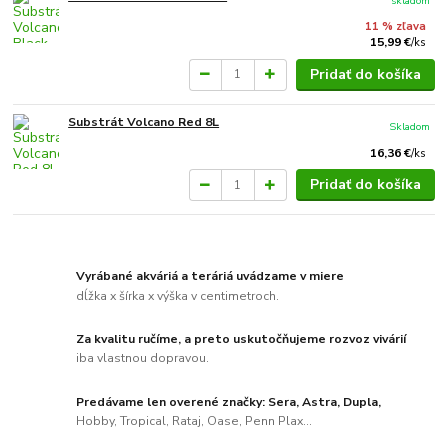
skladom
11 % zľava
15,99 €
/
ks
Pridať do košíka
Substrát Volcano Red 8L
Skladom
16,36 €
/
ks
Pridať do košíka
Vyrábané akváriá a teráriá uvádzame v miere
dĺžka x šírka x výška v centimetroch.
Za kvalitu ručíme, a preto uskutočňujeme rozvoz vivárií
iba vlastnou dopravou.
Predávame len overené značky: Sera, Astra, Dupla,
Hobby, Tropical, Rataj, Oase, Penn Plax...