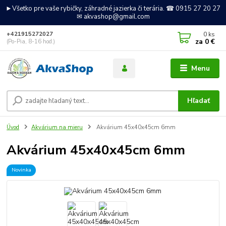
►Všetko pre vaše rybičky, záhradné jazierka či terária. ☎ 0915 27 20 27
✉ akvashop@gmail.com
0
ks
+421915272027
za
0 €
(Po-Pia, 8-16 hod.)
Menu
Hľadať
Úvod
Akvárium na mieru
Akvárium 45x40x45cm 6mm
Akvárium 45x40x45cm 6mm
Novinka