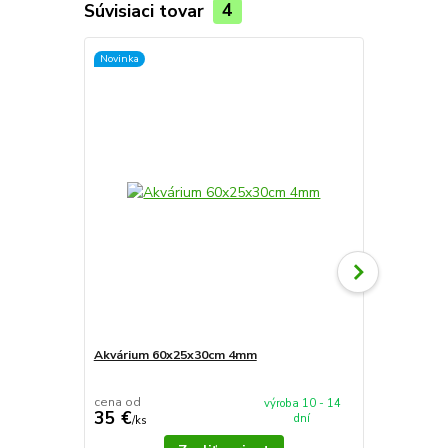
Súvisiaci tovar
4
Novinka
Novinka
Akvárium 60x25x30cm 4mm
Akvárium 5
cena od
cena od
výroba 10 - 14
35 €
37,90 €
dní
/
ks
/
k