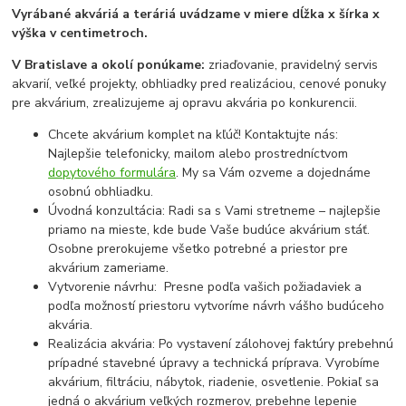
Vyrábané akváriá a teráriá uvádzame v miere dĺžka x šírka x
výška v centimetroch.
V Bratislave a okolí ponúkame:
zriaďovanie, pravidelný servis
akvarií, veľké projekty, obhliadky pred realizáciou, cenové ponuky
pre akvárium, zrealizujeme aj opravu akvária po konkurencii.
Chcete akvárium komplet na kľúč! Kontaktujte nás:
Najlepšie telefonicky, mailom alebo prostredníctvom
dopytového formulára
. My sa Vám ozveme a dojednáme
osobnú obhliadku.
Úvodná konzultácia: Radi sa s Vami stretneme – najlepšie
priamo na mieste, kde bude Vaše budúce akvárium stáť.
Osobne prerokujeme všetko potrebné a priestor pre
akvárium zameriame.
Vytvorenie návrhu: Presne podľa vašich požiadaviek a
podľa možností priestoru vytvoríme návrh vášho budúceho
akvária.
Realizácia akvária: Po vystavení zálohovej faktúry prebehnú
prípadné stavebné úpravy a technická príprava. Vyrobíme
akvárium, filtráciu, nábytok, riadenie, osvetlenie. Pokiaľ sa
jedná o akvárium veľkých rozmerov, prebehne lepenie