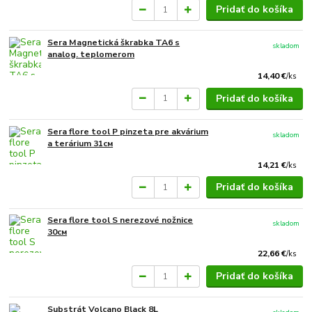
Pridať do košíka
Sera Magnetická škrabka TA6 s
skladom
analog. teplomerom
14,40 €
/
ks
Pridať do košíka
Sera flore tool P pinzeta pre akvárium
skladom
a terárium 31см
14,21 €
/
ks
Pridať do košíka
Sera flore tool S nerezové nožnice
skladom
30см
22,66 €
/
ks
Pridať do košíka
Substrát Volcano Black 8L