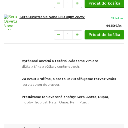
Pridať do košíka
Sera Osvetlenie Nano LED light 2x2W
Skladom
44,60 €
/
ks
Pridať do košíka
Vyrábané akváriá a teráriá uvádzame v miere
dĺžka x šírka x výška v centimetroch.
Za kvalitu ručíme, a preto uskutočňujeme rozvoz vivárií
iba vlastnou dopravou.
Predávame len overené značky: Sera, Astra, Dupla,
Hobby, Tropical, Rataj, Oase, Penn Plax...