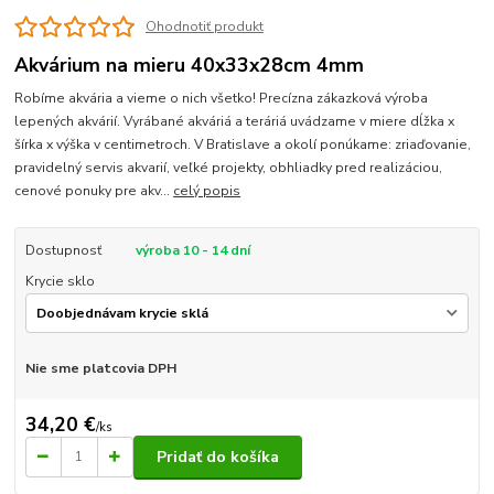
Ohodnotiť produkt
Akvárium na mieru 40x33x28cm 4mm
Robíme akvária a vieme o nich všetko! Precízna zákazková výroba
lepených akvárií. Vyrábané akváriá a teráriá uvádzame v miere dĺžka x
šírka x výška v centimetroch. V Bratislave a okolí ponúkame: zriaďovanie,
pravidelný servis akvarií, veľké projekty, obhliadky pred realizáciou,
cenové ponuky pre akv...
celý popis
Dostupnosť
výroba 10 - 14 dní
Krycie sklo
Nie sme platcovia DPH
34,20 €
/
ks
Pridať do košíka