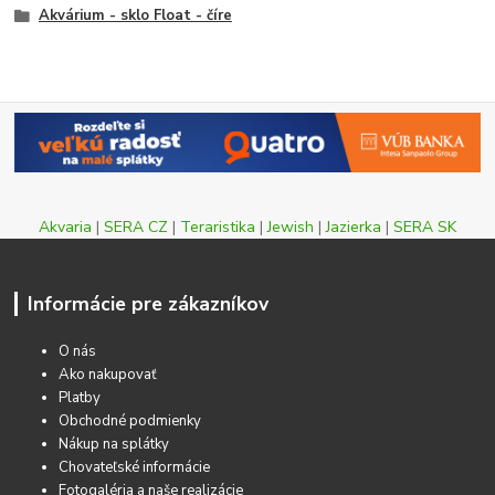
Akvárium - sklo Float - číre
Akvaria
|
SERA CZ
|
Teraristika
|
Jewish
|
Jazierka
|
SERA SK
Informácie pre zákazníkov
O nás
Ako nakupovať
Platby
Obchodné podmienky
Nákup na splátky
Chovateľské informácie
Fotogaléria a naše realizácie