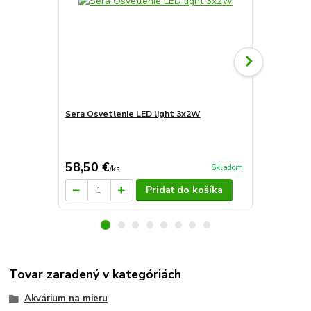
Sera Osvetlenie LED light 3x2W
Sera Osvetl
58,50 €
44,60 €
Skladom
/
ks
/
k
Pridať do košíka
Tovar zaradený v kategóriách
Akvárium na mieru