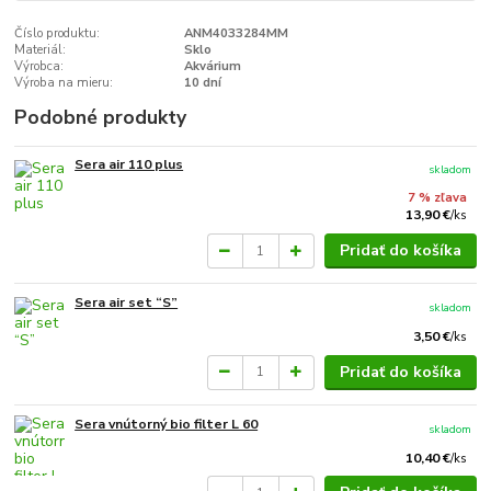
Číslo produktu:
ANM4033284MM
Materiál:
Sklo
Výrobca:
Akvárium
Výroba na mieru:
10 dní
Podobné produkty
Sera air 110 plus
skladom
7 % zľava
13,90 €
/
ks
Pridať do košíka
Sera air set “S”
skladom
3,50 €
/
ks
Pridať do košíka
Sera vnútorný bio filter L 60
skladom
10,40 €
/
ks