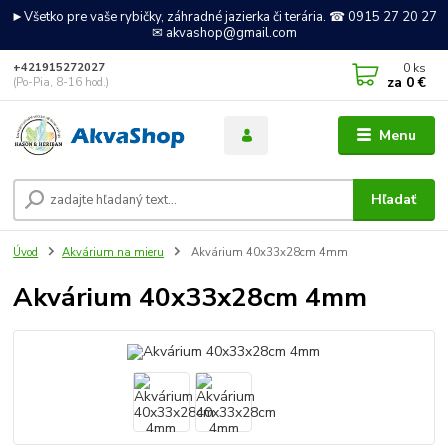
►Všetko pre vaše rybičky, záhradné jazierka či terária. ☎ 0915 27 20 27
✉ akvashop@gmail.com
0
ks
+421915272027
za
0 €
(Po-Pia, 8-16 hod.)
Menu
Hľadať
Úvod
Akvárium na mieru
Akvárium 40x33x28cm 4mm
Akvárium 40x33x28cm 4mm