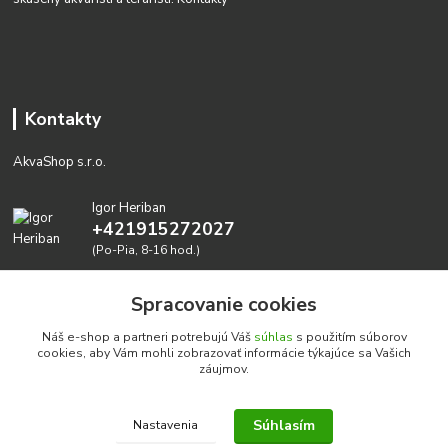
Kontakty
AkvaShop s.r.o.
Igor Heriban
+421915272027
(Po-Pia, 8-16 hod.)
akvashop@gmail.com
Spracovanie cookies
Náš e-shop a partneri potrebujú Váš
súhlas
s použitím súborov
cookies, aby Vám mohli zobrazovať informácie týkajúce sa Vašich
záujmov.
Súhlasím
Nastavenia
Realizujeme prírodné akvária: AkvaShop s.r.o. • IBAN:
SK3911000000002947087849