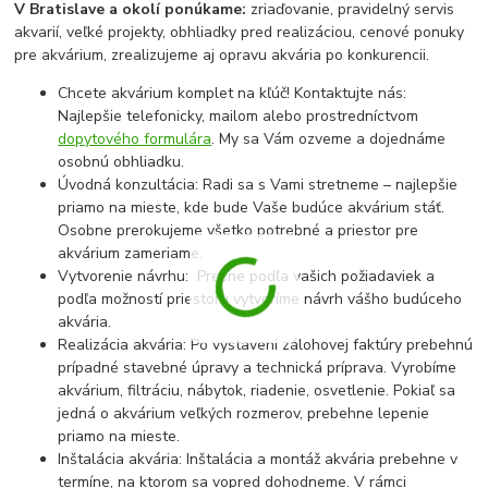
V Bratislave a okolí ponúkame:
zriaďovanie, pravidelný servis
akvarií, veľké projekty, obhliadky pred realizáciou, cenové ponuky
pre akvárium, zrealizujeme aj opravu akvária po konkurencii.
Chcete akvárium komplet na kľúč! Kontaktujte nás:
Najlepšie telefonicky, mailom alebo prostredníctvom
dopytového formulára
. My sa Vám ozveme a dojednáme
osobnú obhliadku.
Úvodná konzultácia: Radi sa s Vami stretneme – najlepšie
priamo na mieste, kde bude Vaše budúce akvárium stáť.
Osobne prerokujeme všetko potrebné a priestor pre
akvárium zameriame.
Vytvorenie návrhu: Presne podľa vašich požiadaviek a
podľa možností priestoru vytvoríme návrh vášho budúceho
akvária.
Realizácia akvária: Po vystavení zálohovej faktúry prebehnú
prípadné stavebné úpravy a technická príprava. Vyrobíme
akvárium, filtráciu, nábytok, riadenie, osvetlenie. Pokiaľ sa
jedná o akvárium veľkých rozmerov, prebehne lepenie
priamo na mieste.
Inštalácia akvária: Inštalácia a montáž akvária prebehne v
termíne, na ktorom sa vopred dohodneme. V rámci