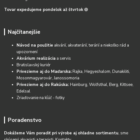
Tovar expedujeme pondelok až štvrtok
🟢
Najčítanejšie
Návod na použitie
akvárií, akvaterárií, terárií a niekoľko rád a
upozornení
Akvárium realizácia
a servis
Bratislavský kuriér
Privezieme aj do Maďarska:
Rajka, Hegyeshalom, Dunakiliti,
Mosonmagyarovár, Janossomoria
Privezieme aj do Rakúska:
Hainburg, Wolfsthal, Berg, Kittsee,
Edelsal
Zriaďovanie na kĺúč - fotky
Poradenstvo
Dokážeme Vám poradiť pri výrobe aj ohľadne sortimentu
, sme
skúsený akvaristi a teraristi.
Kontakty