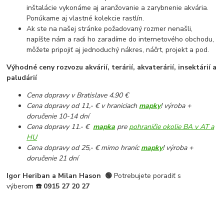
inštalácie vykonáme aj aranžovanie a zarybnenie akvária.
Ponúkame aj vlastné kolekcie rastlín.
Ak ste na našej stránke požadovaný rozmer nenašli,
napíšte nám a radi ho zaradíme do internetového obchodu,
môžete pripojiť aj jednoduchý nákres, náčrt, projekt a pod.
Výhodné ceny rozvozu akvárií, terárií, akvaterárií, insektárií a
paludárií
Cena dopravy v Bratislave 4.90 €
Cena dopravy od 11,- € v hraniciach
mapky
! výroba +
doručenie 10-14 dní
Cena dopravy 11.- €
mapka
pre
pohraničie okolie BA v AT a
HU
Cena dopravy od 25,- € mimo hraníc
mapky
! výroba +
doručenie 21 dní
Igor Heriban a Milan Hason
🟢
Potrebujete poradiť s
výberom
☎️
0915 27 20 27