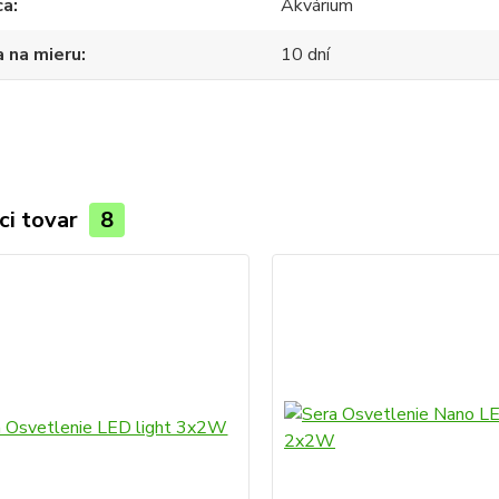
ca
Akvárium
 na mieru
10 dní
ci tovar
8