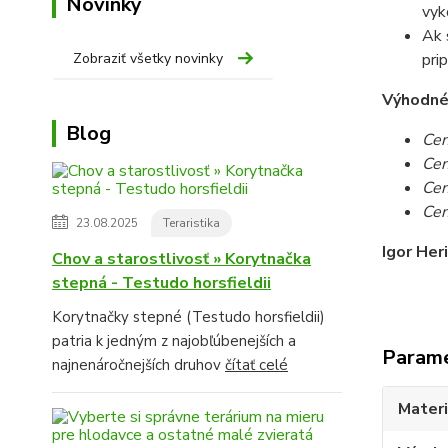
Novinky
vyk
Ak 
Zobraziť všetky novinky
pri
Výhodné c
Blog
Cen
Cen
Cen
Cen
23.08.2025
Teraristika
Igor Her
Chov a starostlivosť » Korytnačka
stepná - Testudo horsfieldii
Korytnačky stepné (Testudo horsfieldii)
patria k jedným z najobľúbenejších a
Param
najnenáročnejších druhov
čítať celé
Materi