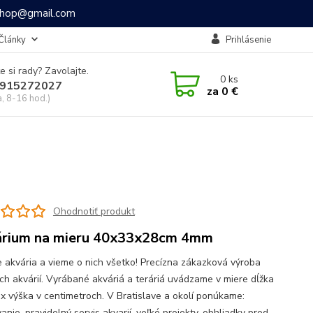
ashop@gmail.com
Články
Prihlásenie
e si rady? Zavolajte.
0
ks
915272027
za
0 €
a, 8-16 hod.)
Ohodnotiť produkt
rium na mieru 40x33x28cm 4mm
 akvária a vieme o nich všetko! Precízna zákazková výroba
ch akvárií. Vyrábané akváriá a teráriá uvádzame v miere dĺžka
a x výška v centimetroch. V Bratislave a okolí ponúkame:
anie, pravidelný servis akvarií, veľké projekty, obhliadky pred