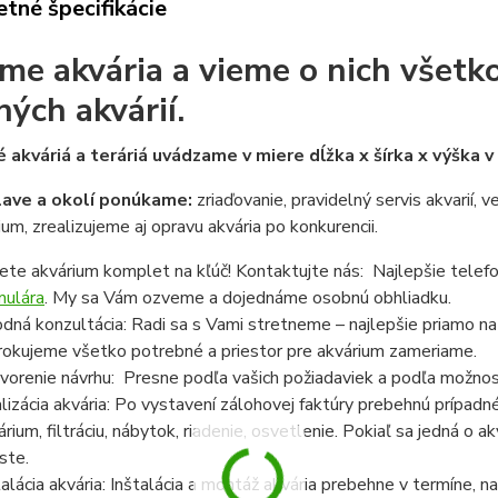
tné špecifikácie
me akvária a vieme o nich všetko
ných akvárií.
 akváriá a teráriá uvádzame v miere dĺžka x šírka x výška 
lave a okolí ponúkame:
zriaďovanie, pravidelný servis akvarií, 
ium, zrealizujeme aj opravu akvária po konkurencii.
ete akvárium komplet na kľúč! Kontaktujte nás: Najlepšie telef
mulára
. My sa Vám ozveme a dojednáme osobnú obhliadku.
dná konzultácia: Radi sa s Vami stretneme – najlepšie priamo n
rokujeme všetko potrebné a priestor pre akvárium zameriame.
vorenie návrhu: Presne podľa vašich požiadaviek a podľa možnost
lizácia akvária: Po vystavení zálohovej faktúry prebehnú prípadn
árium, filtráciu, nábytok, riadenie, osvetlenie. Pokiaľ sa jedná o
ste.
talácia akvária: Inštalácia a montáž akvária prebehne v termíne,