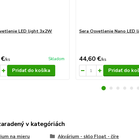
vetlenie LED light 3x2W
Sera Osvetlenie Nano LED 
 €
44,60 €
Skladom
/
ks
/
ks
Pridať do košíka
Pridať do ko
zaradený v kategóriách
ium na mieru
Akvárium - sklo Float - číre