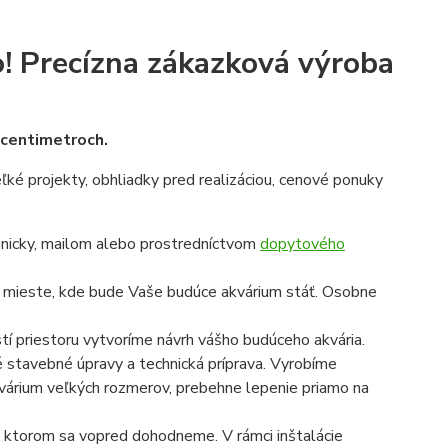
!
Precízna zákazková výroba
v centimetroch.
veľké projekty, obhliadky pred realizáciou, cenové ponuky
onicky, mailom alebo prostredníctvom
dopytového
a mieste, kde bude Vaše budúce akvárium stáť. Osobne
í priestoru vytvoríme návrh vášho budúceho akvária.
é stavebné úpravy a technická príprava. Vyrobíme
 akvárium veľkých rozmerov, prebehne lepenie priamo na
 na ktorom sa vopred dohodneme. V rámci inštalácie