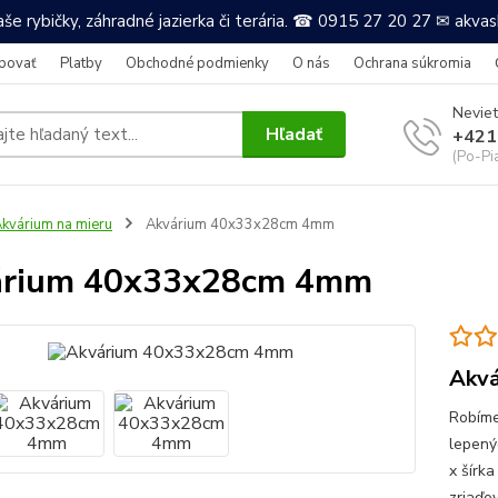
še rybičky, záhradné jazierka či terária. ☎ 0915 27 20 27 ✉ akv
povať
Platby
Obchodné podmienky
O nás
Ochrana súkromia
Neviet
Hľadať
+421
(Po-Pi
kvárium na mieru
Akvárium 40x33x28cm 4mm
árium 40x33x28cm 4mm
Akvá
Robíme
lepený
x šírk
zriaďov