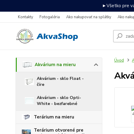
►Všetko pre va
Kontakty
Fotogaléria
Ako nakupovať na splátky
Ako naku
Úvod
A
Akvárium na mieru
Akv
Akvárium - sklo Float -
číre
Akvárium - sklo Opti-
White - bezfarebné
Terárium na mieru
Terárium otvorené pre