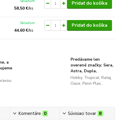
Skladom
Pridať do košíka
58,50 €
/
ks
Skladom
Pridať do košíka
44,60 €
/
ks
Predávame len
me, a
overené značky: Sera,
ňujeme
Astra, Dupla,
Hobby, Tropical, Rataj,
pravou.
Oase, Penn Plax...
Komentáre
0
Súvisiaci tovar
8