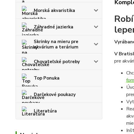
Komple
Morská akvaristika
Robí
lepe
Záhradné jazierka
Skrinky na mieru pre
Vyrábané
akvárium a terárium
V Bratis
pre akvár
Chovateľské potreby
Chc
Top Ponuka
for
Úvo
pre
Darčekové poukazy
Vyt
Rea
Literatúra
akv
mie
Inš