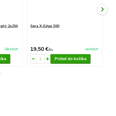
light 2x2W
Sera X-Edge 300
Ser
19,50 €
10
Skladom
skladom
/
ks
šíka
Pridať do košíka