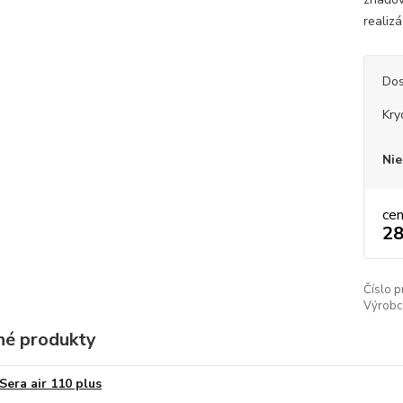
realiz
Dos
Kry
Nie
ce
28
Číslo p
Výrobc
é produkty
Sera air 110 plus