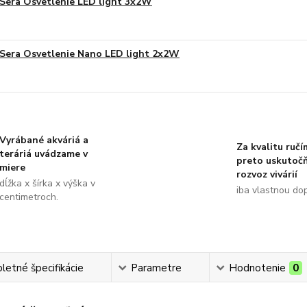
Sera Osvetlenie LED light 3x2W
Sera Osvetlenie Nano LED light 2x2W
Vyrábané akváriá a
Za kvalitu ručí
teráriá uvádzame v
preto uskutoč
miere
rozvoz vivárií
dĺžka x šírka x výška v
iba vlastnou do
centimetroch.
etné špecifikácie
Parametre
Hodnotenie
0