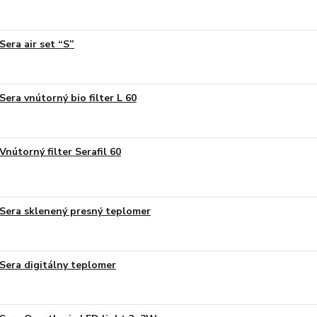
Sera air set “S”
Sera vnútorný bio filter L 60
Vnútorný filter Serafil 60
Sera sklenený presný teplomer
Sera digitálny teplomer