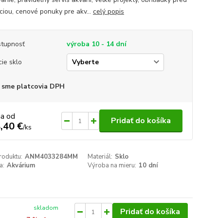
áciou, cenové ponuky pre akv...
celý popis
tupnosť
výroba 10 - 14 dní
cie sklo
 sme platcovia DPH
na od
Pridať do košíka
,40 €
/
ks
roduktu:
ANM4033284MM
Materiál:
Sklo
a:
Akvárium
Výroba na mieru:
10 dní
skladom
Pridať do košíka