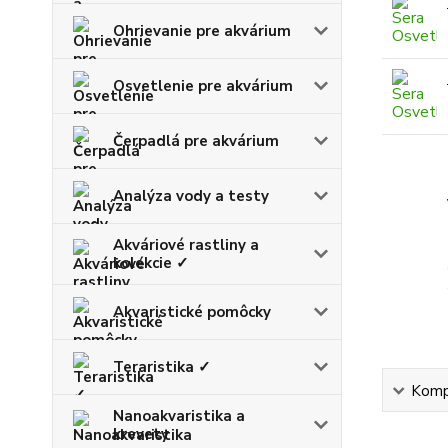
Ohrievanie pre akvárium
Osvetlenie pre akvárium
Čerpadlá pre akvárium
Analýza vody a testy
Akváriové rastliny a
kolekcie ✓
Akvaristické pomôcky
Teraristika ✓
Kompl
Nanoakvaristika a
krevety