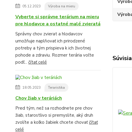
Výrob
05.12.2023
Výroba na mieru
Výroba
Vyberte si správne terárium na mieru
pre hlodavce a ostatné malé zvieratá
Správny chov zvierat a hlodavcov
umožňuje naplňovať ich prirodzené
potreby a tým prispieva k ich životnej
pohode a zdraviu. Rozmer terária voľte
Súvisia
podľ...
čítať celé
18.05.2023
Teraristika
Chov žiab v teráriách
Pred tým, než sa rozhodnete pre chov
žiab, starostlivo si premyslite, aký druh
zvolíte a koľko žabiek chcete chovať
čítať
celé