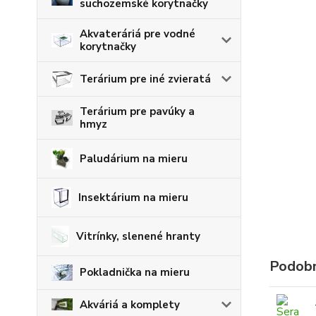
suchozemské korytnačky
Akvateráriá pre vodné
korytnačky
Terárium pre iné zvieratá
Terárium pre pavúky a
hmyz
Paludárium na mieru
Insektárium na mieru
Vitrínky, slenené hranty
Podobn
Pokladnička na mieru
Akváriá a komplety