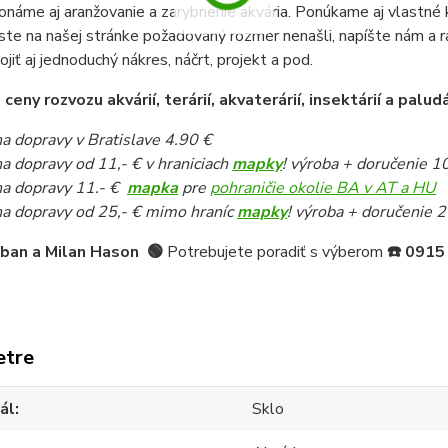
onáme aj aranžovanie a zarybnenie akvária. Ponúkame aj vlastné k
ste na našej stránke požadovaný rozmer nenašli, napíšte nám a 
pojiť aj jednoduchý nákres, náčrt, projekt a pod.
eny rozvozu akvárií, terárií, akvaterárií, insektárií a paludá
a dopravy v Bratislave 4.90 €
a dopravy od 11,- € v hraniciach
mapky
! výroba + doručenie 1
a dopravy 11.- €
mapka
pre
pohraničie okolie BA v AT a HU
a dopravy od 25,- € mimo hraníc
mapky
! výroba + doručenie 2
iban a Milan Hason
🟢
Potrebujete poradiť s výberom
☎️
0915
etre
ál
Sklo