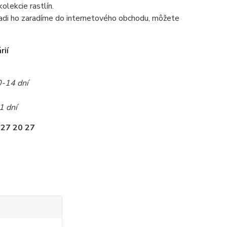
olekcie rastlín.
radi ho zaradíme do internetového obchodu, môžete
rií
0-14 dní
1 dní
 27 20 27