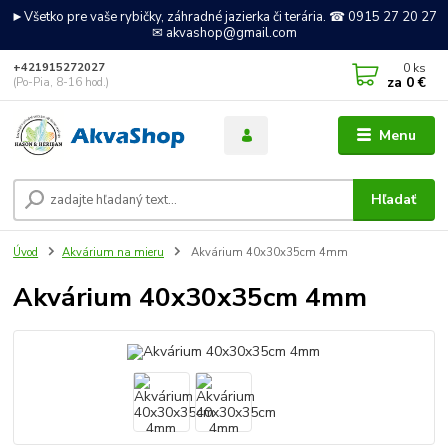
►Všetko pre vaše rybičky, záhradné jazierka či terária. ☎ 0915 27 20 27
✉ akvashop@gmail.com
0
ks
+421915272027
za
0 €
(Po-Pia, 8-16 hod.)
Menu
Hľadať
Úvod
Akvárium na mieru
Akvárium 40x30x35cm 4mm
Akvárium 40x30x35cm 4mm