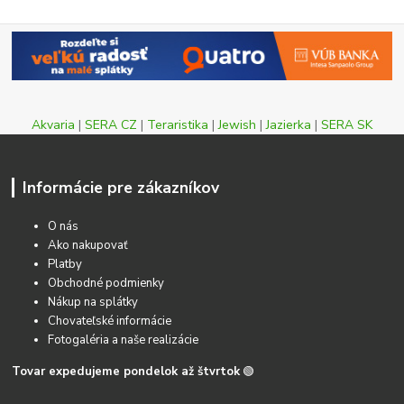
Akvaria
|
SERA CZ
|
Teraristika
|
Jewish
|
Jazierka
|
SERA SK
Informácie pre zákazníkov
O nás
Ako nakupovať
Platby
Obchodné podmienky
Nákup na splátky
Chovateľské informácie
Fotogaléria a naše realizácie
Tovar expedujeme pondelok až štvrtok
🟢