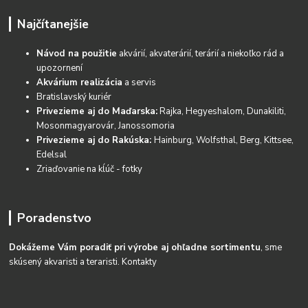
Najčítanejšie
Návod na použitie
akvárií, akvaterárií, terárií a niekoľko rád a
upozornení
Akvárium realizácia
a servis
Bratislavský kuriér
Privezieme aj do Maďarska:
Rajka, Hegyeshalom, Dunakiliti,
Mosonmagyarovár, Janossomoria
Privezieme aj do Rakúska:
Hainburg, Wolfsthal, Berg, Kittsee,
Edelsal
Zriaďovanie na kĺúč - fotky
Poradenstvo
Dokážeme Vám poradiť pri výrobe aj ohľadne sortimentu
, sme
skúsený akvaristi a teraristi.
Kontakty