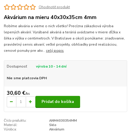
Ohodnotiť produkt
Akvárium na mieru 40x30x35cm 4mm
Robíme akvária a vieme o nich všetko! Precízna zákazková výroba
lepených akvárií. Vyrábané akváriá a teráriá uvádzame v miere dĺžka x
šírka x výška v centimetroch. V Bratislave a okolí ponúkame: zriaďovanie,
pravidelný servis akvarií, veľké projekty, obhliadky pred realizáciou,
cenové ponuky pre akv...
celý popis
Dostupnosť
výroba 10 - 14 dní
Nie sme platcovia DPH
30,60 €
/
ks
Pridať do košíka
Číslo produktu:
ANM4030354MM
Materiál:
Sklo
Výrobca:
Akvárium