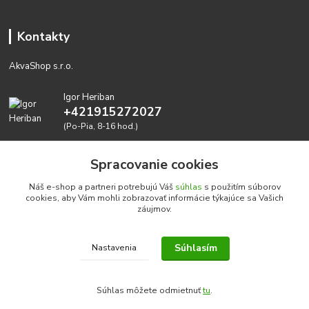
Kontakty
AkvaShop s.r.o.
Igor Heriban
+421915272027
(Po-Pia, 8-16 hod.)
akvashop@gmail.com
Spracovanie cookies
Náš e-shop a partneri potrebujú Váš
súhlas
s použitím súborov
cookies, aby Vám mohli zobrazovať informácie týkajúce sa Vašich
záujmov.
Súhlasím
Nastavenia
Realizujeme prírodné akvária: AkvaShop s.r.o. • IBAN:
SK3911000000002947087849
Súhlas môžete odmietnuť
tu
.
google-site-verification=0nmJ-HDbfWgdf7hn3NpxYEsEo-