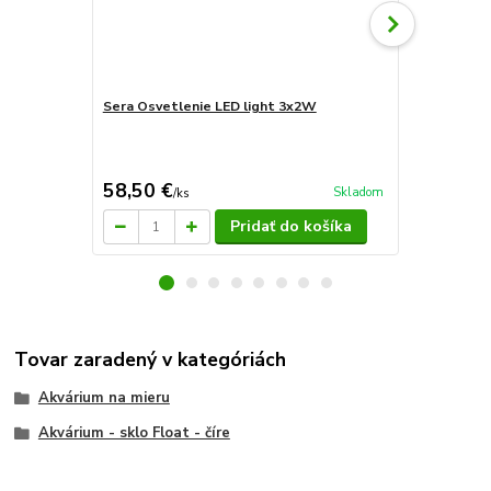
Sera Osvetlenie LED light 3x2W
Sera Osvetl
58,50 €
44,60 €
Skladom
/
ks
/
k
Pridať do košíka
Tovar zaradený v kategóriách
Akvárium na mieru
Akvárium - sklo Float - číre