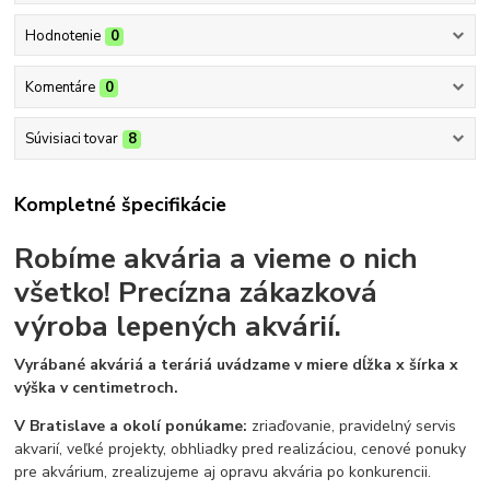
Hodnotenie
0
Komentáre
0
Súvisiaci tovar
8
Kompletné špecifikácie
Robíme akvária a vieme o nich
všetko!
Precízna zákazková
výroba lepených akvárií.
Vyrábané akváriá a teráriá uvádzame v miere dĺžka x šírka x
výška v centimetroch.
V Bratislave a okolí ponúkame:
zriaďovanie, pravidelný servis
akvarií, veľké projekty, obhliadky pred realizáciou, cenové ponuky
pre akvárium, zrealizujeme aj opravu akvária po konkurencii.