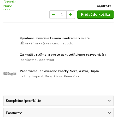
44,60 €
/
ks
Pridať do košíka
Vyrábané akváriá a teráriá uvádzame v miere
dĺžka x šírka x výška v centimetroch.
Za kvalitu ručíme, a preto uskutočňujeme rozvoz vivárií
iba vlastnou dopravou.
Predávame len overené značky: Sera, Astra, Dupla,
Hobby, Tropical, Rataj, Oase, Penn Plax...
Kompletné špecifikácie
Parametre