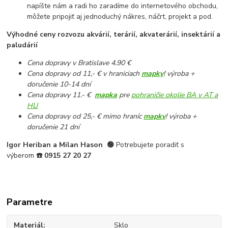
napíšte nám a radi ho zaradíme do internetového obchodu,
môžete pripojiť aj jednoduchý nákres, náčrt, projekt a pod.
Výhodné ceny rozvozu akvárií, terárií, akvaterárií, insektárií a
paludárií
Cena dopravy v Bratislave 4.90 €
Cena dopravy od 11,- € v hraniciach
mapky
! výroba +
doručenie 10-14 dní
Cena dopravy 11.- €
mapka
pre
pohraničie okolie BA v AT a
HU
Cena dopravy od 25,- € mimo hraníc
mapky
! výroba +
doručenie 21 dní
Igor Heriban a Milan Hason
🟢
Potrebujete poradiť s
výberom
☎️
0915 27 20 27
Parametre
Materiál
Sklo