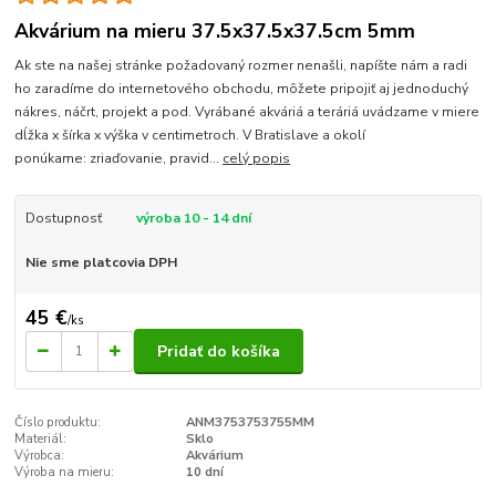
Akvárium na mieru 37.5x37.5x37.5cm 5mm
Ak ste na našej stránke požadovaný rozmer nenašli, napíšte nám a radi
ho zaradíme do internetového obchodu, môžete pripojiť aj jednoduchý
nákres, náčrt, projekt a pod. Vyrábané akváriá a teráriá uvádzame v miere
dĺžka x šírka x výška v centimetroch. V Bratislave a okolí
ponúkame: zriaďovanie, pravid...
celý popis
Dostupnosť
výroba 10 - 14 dní
Nie sme platcovia DPH
45 €
/
ks
Pridať do košíka
Číslo produktu:
ANM3753753755MM
Materiál:
Sklo
Výrobca:
Akvárium
Výroba na mieru:
10 dní