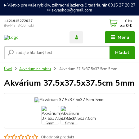
►Všetko pre vaše rybičky, záhradné jazierka či terária. ☎ 0915 27 20 27
✉ akvashop@gmail.com
0
ks
+421915272027
za
0 €
(Po-Pia, 8-16 hod.)
Menu
Hľadať
Úvod
Akvárium na mieru
Akvárium 37.5x37.5x37.5cm 5mm
Akvárium 37.5x37.5x37.5cm 5mm
Ohodnotiť produkt