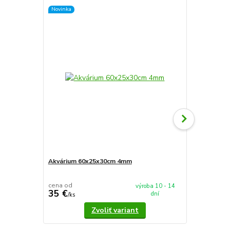
Novinka
Novinka
Akvárium 60x25x30cm 4mm
Akvárium 5
cena od
cena od
výroba 10 - 14
35 €
37,90 €
dní
/
ks
/
k
Zvoliť variant