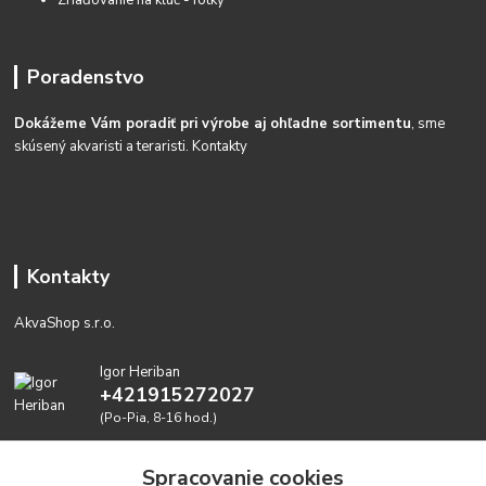
Zriaďovanie na kĺúč - fotky
Poradenstvo
Dokážeme Vám poradiť pri výrobe aj ohľadne sortimentu
, sme
skúsený akvaristi a teraristi.
Kontakty
Kontakty
AkvaShop s.r.o.
Igor Heriban
+421915272027
(Po-Pia, 8-16 hod.)
akvashop@gmail.com
Spracovanie cookies