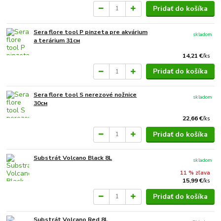
Pridať do košíka
Sera flore tool P pinzeta pre akvárium
skladom
a terárium 31см
14,21 €
/
ks
Pridať do košíka
Sera flore tool S nerezové nožnice
skladom
30см
22,66 €
/
ks
Pridať do košíka
Substrát Volcano Black 8L
skladom
11 % zľava
15,99 €
/
ks
Pridať do košíka
Substrát Volcano Red 8L