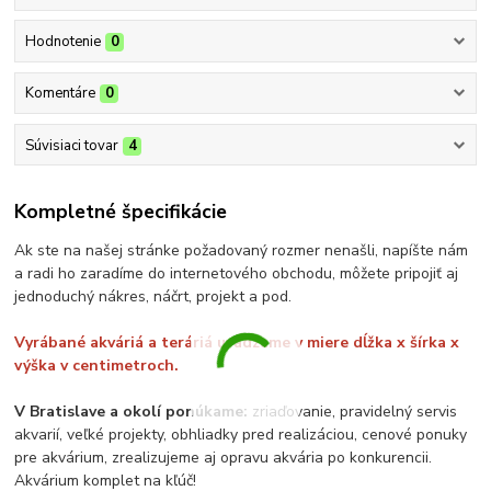
Hodnotenie
0
Komentáre
0
Súvisiaci tovar
4
Kompletné špecifikácie
Ak ste na našej stránke požadovaný rozmer nenašli, napíšte nám
a radi ho zaradíme do internetového obchodu, môžete pripojiť aj
jednoduchý nákres, náčrt, projekt a pod.
Vyrábané akváriá a teráriá uvádzame v miere dĺžka x šírka x
výška v centimetroch.
V Bratislave a okolí ponúkame:
zriaďovanie, pravidelný servis
akvarií, veľké projekty, obhliadky pred realizáciou, cenové ponuky
pre akvárium, zrealizujeme aj opravu akvária po konkurencii.
Akvárium komplet na kľúč!