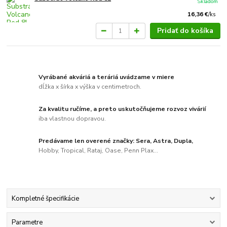
Skladom
16,36 €
/
ks
Pridať do košíka
Vyrábané akváriá a teráriá uvádzame v miere
dĺžka x šírka x výška v centimetroch.
Za kvalitu ručíme, a preto uskutočňujeme rozvoz vivárií
iba vlastnou dopravou.
Predávame len overené značky: Sera, Astra, Dupla,
Hobby, Tropical, Rataj, Oase, Penn Plax...
Kompletné špecifikácie
Parametre