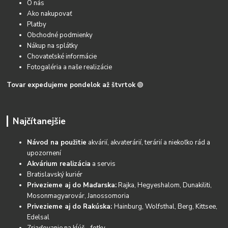
O nás
Ako nakupovať
Platby
Obchodné podmienky
Nákup na splátky
Chovateľské informácie
Fotogaléria a naše realizácie
Tovar expedujeme pondelok až štvrtok
🟢
Najčítanejšie
Návod na použitie
akvárií, akvaterárií, terárií a niekoľko rád a
upozornení
Akvárium realizácia
a servis
Bratislavský kuriér
Privezieme aj do Maďarska:
Rajka, Hegyeshalom, Dunakiliti,
Mosonmagyarovár, Janossomoria
Privezieme aj do Rakúska:
Hainburg, Wolfsthal, Berg, Kittsee,
Edelsal