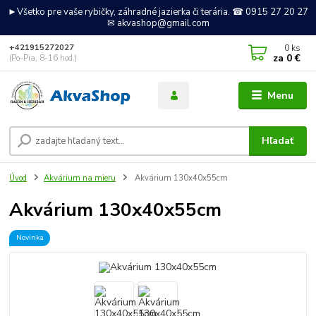
►Všetko pre vaše rybičky, záhradné jazierka či terária. ☎ 0915 27 20 27
✉ akvashop@gmail.com
0
ks
+421915272027
za
0 €
(Po-Pia, 8-16 hod.)
Menu
Hľadať
Úvod
Akvárium na mieru
Akvárium 130x40x55cm
Akvárium 130x40x55cm
Novinka