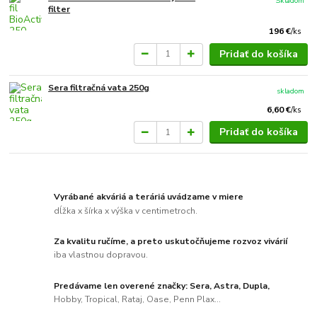
Skladom
filter
196 €
/
ks
Pridať do košíka
Sera filtračná vata 250g
skladom
6,60 €
/
ks
Pridať do košíka
Vyrábané akváriá a teráriá uvádzame v miere
dĺžka x šírka x výška v centimetroch.
Za kvalitu ručíme, a preto uskutočňujeme rozvoz vivárií
iba vlastnou dopravou.
Predávame len overené značky: Sera, Astra, Dupla,
Hobby, Tropical, Rataj, Oase, Penn Plax...