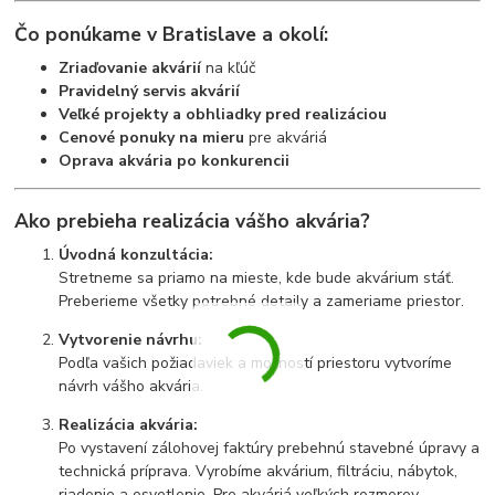
Čo ponúkame v Bratislave a okolí:
Zriaďovanie akvárií
na kľúč
Pravidelný servis akvárií
Veľké projekty a obhliadky pred realizáciou
Cenové ponuky na mieru
pre akváriá
Oprava akvária po konkurencii
Ako prebieha realizácia vášho akvária?
Úvodná konzultácia:
Stretneme sa priamo na mieste, kde bude akvárium stáť.
Preberieme všetky potrebné detaily a zameriame priestor.
Vytvorenie návrhu:
Podľa vašich požiadaviek a možností priestoru vytvoríme
návrh vášho akvária.
Realizácia akvária:
Po vystavení zálohovej faktúry prebehnú stavebné úpravy a
technická príprava. Vyrobíme akvárium, filtráciu, nábytok,
riadenie a osvetlenie. Pre akváriá veľkých rozmerov