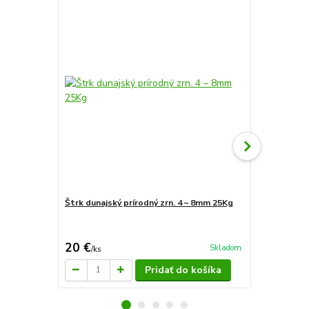
Štrk dunajský prírodný zrn. 4 – 8mm 25Kg
Čistý akvári
akvárium (2 l
20 €
2,80 €
Skladom
/
ks
/
ks
Pridať do košíka