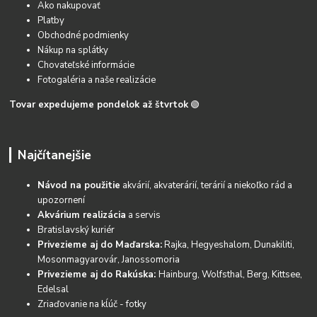
Ako nakupovať
Platby
Obchodné podmienky
Nákup na splátky
Chovateľské informácie
Fotogaléria a naše realizácie
Tovar expedujeme pondelok až štvrtok
🟢
Najčítanejšie
Návod na použitie
akvárií, akvaterárií, terárií a niekoľko rád a
upozornení
Akvárium realizácia
a servis
Bratislavský kuriér
Privezieme aj do Maďarska:
Rajka, Hegyeshalom, Dunakiliti,
Mosonmagyarovár, Janossomoria
Privezieme aj do Rakúska:
Hainburg, Wolfsthal, Berg, Kittsee,
Edelsal
Zriaďovanie na kĺúč - fotky