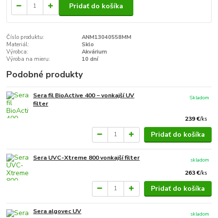
Pridať do košíka
Číslo produktu:
ANM13040558MM
Materiál:
Sklo
Výrobca:
Akvárium
Výroba na mieru:
10 dní
Podobné produkty
Sera fil BioActive 400 − vonkajší UV
Skladom
filter
239 €
/
ks
Pridať do košíka
Sera UVC-Xtreme 800 vonkajší filter
skladom
263 €
/
ks
Pridať do košíka
Sera algovec UV
skladom