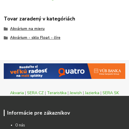
Tovar zaradený v kategóriách
Akvárium na mieru
Akvárium - sklo Float - číre
Akvaria
|
SERA CZ
|
Teraristika
|
Jewish
|
Jazierka
|
SERA SK
Informácie pre zákazníkov
O nás