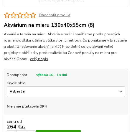
Ohodnotiť produkt
Akvárium na mieru 130x40x55cm (8)
Akváriá a teráriá na mieru Akvária a teráriá vyrábame podľa presných
rozmerov: dĺžka x šírka x výška v centimetroch. Čo ponúkame v Bratislave
a okolí: Zriaďovanie akvárií na kľúč Pravidelný servis akvárií Veľké
projekty a obhliadky pred realizáciou Cenové ponuky na mieru pre
akváriá Oprav...
celý popis
Dostupnosť
výroba 10 - 14 dní
Krycie sklo
Nie sme platcovia DPH
cena od
264 €
/
ks