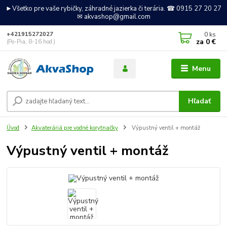
►Všetko pre vaše rybičky, záhradné jazierka či terária. ☎ 0915 27 20 27
✉ akvashop@gmail.com
0
ks
+421915272027
za
0 €
(Po-Pia, 8-16 hod.)
Menu
Hľadať
Úvod
Akvateráriá pre vodné korytnačky
Výpustný ventil + montáž
Výpustný ventil + montáž