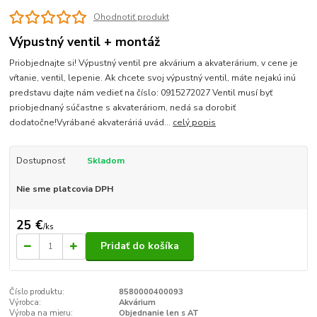
Ohodnotiť produkt
Výpustný ventil + montáž
Priobjednajte si! Výpustný ventil pre akvárium a akvaterárium, v cene je
vŕtanie, ventil, lepenie. Ak chcete svoj výpustný ventil, máte nejakú inú
predstavu dajte nám vedieť na číslo: 0915272027 Ventil musí byť
priobjednaný súčastne s akvateráriom, nedá sa dorobiť
dodatočne!Vyrábané akvateráriá uvád...
celý popis
Dostupnosť
Skladom
Nie sme platcovia DPH
25 €
/
ks
Pridať do košíka
Číslo produktu:
8580000400093
Výrobca:
Akvárium
Výroba na mieru:
Objednanie len s AT