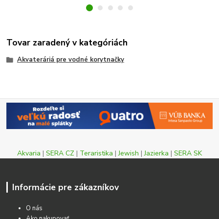
Tovar zaradený v kategóriách
Akvateráriá pre vodné korytnačky
Akvaria
|
SERA CZ
|
Teraristika
|
Jewish
|
Jazierka
|
SERA SK
Informácie pre zákazníkov
O nás
Ako nakupovať