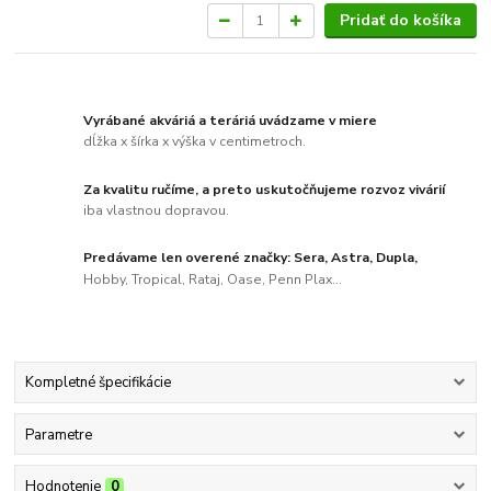
Pridať do košíka
Vyrábané akváriá a teráriá uvádzame v miere
dĺžka x šírka x výška v centimetroch.
Za kvalitu ručíme, a preto uskutočňujeme rozvoz vivárií
iba vlastnou dopravou.
Predávame len overené značky: Sera, Astra, Dupla,
Hobby, Tropical, Rataj, Oase, Penn Plax...
Kompletné špecifikácie
Parametre
Hodnotenie
0