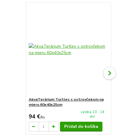
AkvaTerárium Turtles s ostrovčekom na
AkvaTeráriu
mieru 60x40x25cm
mieru 100x
výroba 10 - 14
94 €
199 €
dní
/
ks
/
ks
Pridať do košíka