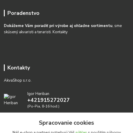
Poradenstvo
Dokážeme Vám poradiť pri výrobe aj ohľadne sortimentu
, sme
skúsený akvaristi a teraristi.
Kontakty
Kontakty
AkvaShop s.r.o.
Igor Heriban
+421915272027
(Po-Pia, 8-16 hod.)
akvashop@gmail.com
Spracovanie cookies
Náš e-shop a partneri potrebujú Váš
súhlas
s použitím súborov