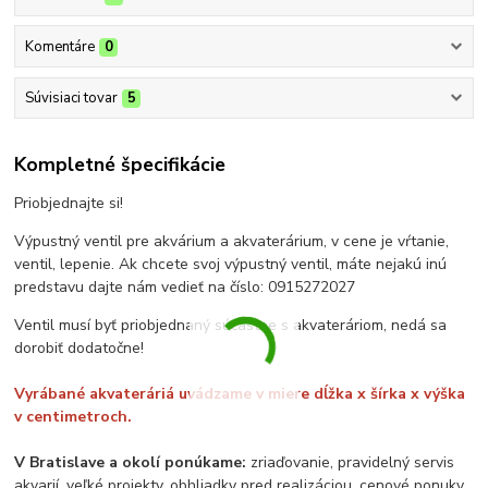
Komentáre
0
Súvisiaci tovar
5
Kompletné špecifikácie
Priobjednajte si!
Výpustný ventil pre akvárium a akvaterárium, v cene je vŕtanie,
ventil, lepenie. Ak chcete svoj výpustný ventil, máte nejakú inú
predstavu dajte nám vedieť na číslo: 0915272027
Ventil musí byť priobjednaný súčastne s akvateráriom, nedá sa
dorobiť dodatočne!
Vyrábané akvateráriá uvádzame v miere dĺžka x šírka x výška
v centimetroch.
V Bratislave a okolí ponúkame:
zriaďovanie, pravidelný servis
akvarií, veľké projekty, obhliadky pred realizáciou, cenové ponuky