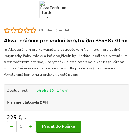
Ohodnotiť produkt
AkvaTerárium pre vodnú korytnačku 85x38x30cm
🐢 Akvaterárium pre korytnačky s ostrovčekom Na mieru – pre vodné
korytnačky, žaby, mloky a iné obojživelníky Hľadáte ideálne akvaterárium
s ostrovčekom pre svoju korytnačku alebo obojživelníka? Naša výroba
ponúka riešenia na mieru – presne podľa potrieb vášho chovanca.
Akvateráriá kombinujú prvky ak...
celý popis
Dostupnosť
výroba 10 - 14 dní
Nie sme platcovia DPH
225 €
/
ks
Pridať do košíka