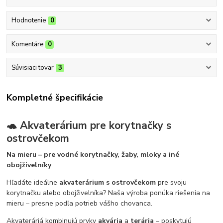
Hodnotenie
0
Komentáre
0
Súvisiaci tovar
3
Kompletné špecifikácie
🐢 Akvaterárium pre korytnačky s
ostrovčekom
Na mieru – pre vodné korytnačky, žaby, mloky a iné
obojživelníky
Hľadáte ideálne
akvaterárium s ostrovčekom
pre svoju
korytnačku alebo obojživelníka? Naša výroba ponúka riešenia na
mieru – presne podľa potrieb vášho chovanca.
Akvateráriá kombinujú prvky
akvária
a
terária
– poskytujú