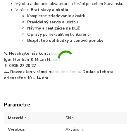
Výrobu a dodanie akvaterárií a terárií po celom Slovensku
V rámci
Bratislavy a okolia
:
Kompletné
zriaďovanie akvárií
Pravidelný servis
a údržbu
Návrhy a realizácie na kľúč
Opravy
po nekvalitnej konkurencii
Bezplatné obhliadky a cenové ponuky
📞
Neváhajte nás kontaktovať:
Igor Heriban & Milan Hason
📱
0915 27 20 27
🛻
Rozvoz len v rámci mapy doručenia. Dodacia lehota
orientačne 10 – 14 dní.
Parametre
Materiál
Sklo
Výrobca
Akvárium