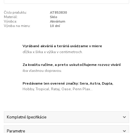
Číslo produktu:
AT853830
Materiál:
Sklo
Výrobca:
Akvárium
Výroba na mieru:
10 dní
Vyrábané akváriá a teráriá uvádzame v miere
dĺžka x šírka x výška v centimetroch.
Za kvalitu ručíme, a preto uskutočňujeme rozvoz vivárií
iba vlastnou dopravou.
Predávame len overené značky: Sera, Astra, Dupla,
Hobby, Tropical, Rataj, Oase, Penn Plax...
Kompletné špecifikácie
Parametre