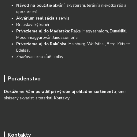
Návod na použitie
akvárií, akvaterárií, terárií a niekoľko rád a
upozornení
Akvárium realizácia
a servis
Bratislavský kuriér
Privezieme aj do Maďarska:
Rajka, Hegyeshalom, Dunakiliti,
Mosonmagyarovár, Janossomoria
Privezieme aj do Rakúska:
Hainburg, Wolfsthal, Berg, Kittsee,
Edelsal
Zriaďovanie na kĺúč - fotky
Poradenstvo
Dokážeme Vám poradiť pri výrobe aj ohľadne sortimentu
, sme
skúsený akvaristi a teraristi.
Kontakty
Kontakty