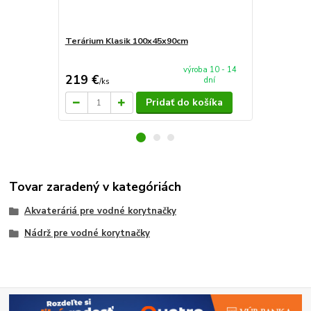
Terárium Klasik 100x45x90cm
AkvaTeráriu
mieru 60x4
výroba 10 - 14
219 €
94 €
dní
/
ks
/
ks
Pridať do košíka
Tovar zaradený v kategóriách
Akvateráriá pre vodné korytnačky
Nádrž pre vodné korytnačky