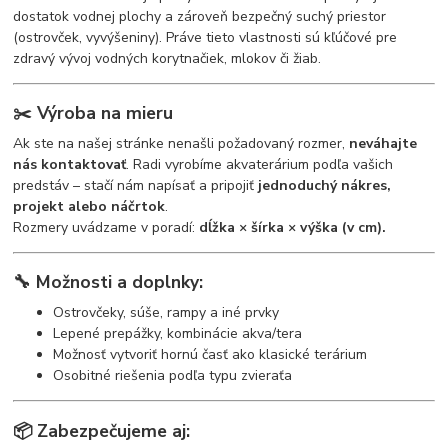
dostatok vodnej plochy a zároveň bezpečný suchý priestor
(ostrovček, vyvýšeniny). Práve tieto vlastnosti sú kľúčové pre
zdravý vývoj vodných korytnačiek, mlokov či žiab.
✂️
Výroba na mieru
Ak ste na našej stránke nenašli požadovaný rozmer,
neváhajte
nás kontaktovať
. Radi vyrobíme akvaterárium podľa vašich
predstáv – stačí nám napísať a pripojiť
jednoduchý nákres,
projekt alebo náčrtok
.
Rozmery uvádzame v poradí:
dĺžka × šírka × výška (v cm).
🔧
Možnosti a doplnky:
Ostrovčeky, súše, rampy a iné prvky
Lepené prepážky, kombinácie akva/tera
Možnosť vytvoriť hornú časť ako klasické terárium
Osobitné riešenia podľa typu zvieraťa
📦
Zabezpečujeme aj: