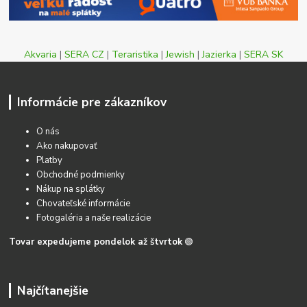
Akvaria
|
SERA CZ
|
Teraristika
|
Jewish
|
Jazierka
|
SERA SK
Informácie pre zákazníkov
O nás
Ako nakupovať
Platby
Obchodné podmienky
Nákup na splátky
Chovateľské informácie
Fotogaléria a naše realizácie
Tovar expedujeme pondelok až štvrtok
🟢
Najčítanejšie