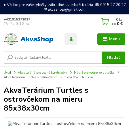
►Všetko pre vaše rybičky, záhradné jazierka či terária. ☎ 0915 27 20 27
✉ akvashop@gmail.com
0
ks
+421915272027
za
0 €
(Po-Pia, 8-16 hod.)
Menu
Hľadať
Úvod
Akvateráriá pre vodné korytnačky
Nádrž pre vodné korytnačky
AkvaTerárium Turtles s ostrovčekom na mieru 85x38x30cm
AkvaTerárium Turtles s
ostrovčekom na mieru
85x38x30cm