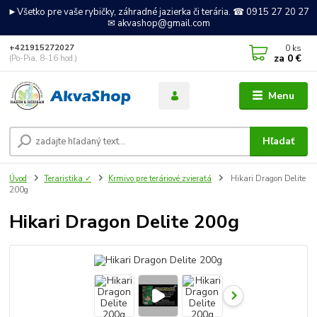
►Všetko pre vaše rybičky, záhradné jazierka či terária. ☎ 0915 27 20 27
✉ akvashop@gmail.com
0
ks
+421915272027
za
0 €
(Po-Pia, 8-16 hod.)
Menu
Hľadať
Úvod
Teraristika ✓
Krmivo pre teráriové zvieratá
Hikari Dragon Delite
200g
Hikari Dragon Delite 200g