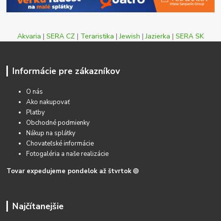
Akvaria
|
SERA CZ
|
Teraristika
|
Jewish
|
Jazierka
|
SERA SK
Informácie pre zákazníkov
O nás
Ako nakupovať
Platby
Obchodné podmienky
Nákup na splátky
Chovateľské informácie
Fotogaléria a naše realizácie
Tovar expedujeme pondelok až štvrtok
🟢
Najčítanejšie