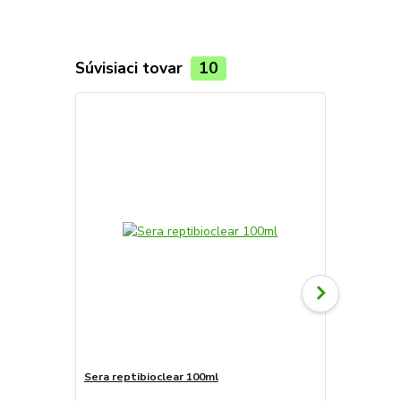
Súvisiaci tovar
10
Sera reptibioclear 100ml
Sera reptib