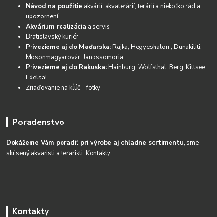
Návod na použitie
akvárií, akvaterárií, terárií a niekoľko rád a
upozornení
Akvárium realizácia
a servis
Bratislavský kuriér
Privezieme aj do Maďarska:
Rajka, Hegyeshalom, Dunakiliti,
Mosonmagyarovár, Janossomoria
Privezieme aj do Rakúska:
Hainburg, Wolfsthal, Berg, Kittsee,
Edelsal
Zriaďovanie na kĺúč - fotky
Poradenstvo
Dokážeme Vám poradiť pri výrobe aj ohľadne sortimentu
, sme
skúsený akvaristi a teraristi.
Kontakty
Kontakty