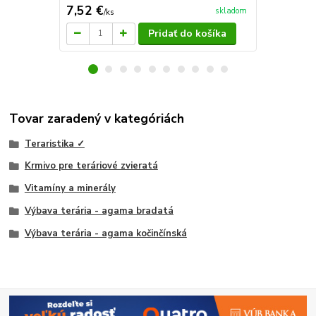
7,52 €
15,96 €
skladom
/
ks
/
k
Pridať do košíka
Tovar zaradený v kategóriách
Teraristika ✓
Krmivo pre teráriové zvieratá
Vitamíny a minerály
Výbava terária - agama bradatá
Výbava terária - agama kočinčínská