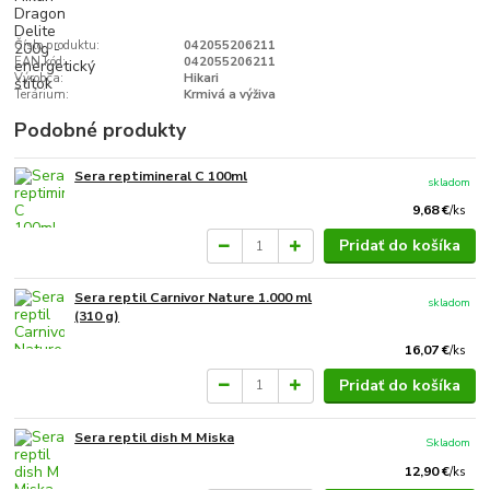
Číslo produktu:
042055206211
EAN kód:
042055206211
Výrobca:
Hikari
Terárium:
Krmivá a výživa
Podobné produkty
Sera reptimineral C 100ml
skladom
9,68 €
/
ks
Pridať do košíka
Sera reptil Carnivor Nature 1.000 ml
skladom
(310 g)
16,07 €
/
ks
Pridať do košíka
Sera reptil dish M Miska
Skladom
12,90 €
/
ks