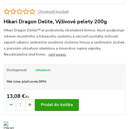
Ohodnotiť produkt
Hikari Dragon Delite, Výživové pelety 200g
Hikari Dragon Delite™ je probioticky obohatené krmivo, ktoré podporuje
zdravie imunitného a tráviaceho systému a zároveň pomáha znižovať
zápach výkalov. jedinečne vyvážené zloženie hmyzu a rastlinných zložiek
s presným obsahom vitamínov a minerálov, najmä vápnika.
Neodolateľná chuť Krmiv...
celý popis
Dostupnosť
skladom
Nie sme platcovia DPH
13,08 €
/
ks
Pridať do košíka