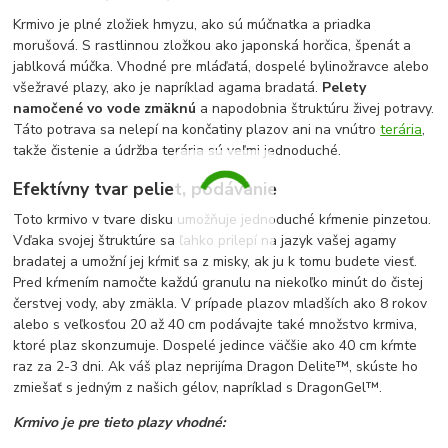
Krmivo je plné zložiek hmyzu, ako sú múčnatka a priadka
morušová. S rastlinnou zložkou ako japonská horčica, špenát a
jablková múčka. Vhodné pre mláďatá, dospelé bylinožravce alebo
všežravé plazy, ako je napríklad agama bradatá.
Pelety
namočené vo vode zmäknú
a napodobnia štruktúru živej potravy.
Táto potrava sa nelepí na končatiny plazov ani na vnútro
terária
,
takže čistenie a údržba terária sú veľmi jednoduché.
Efektívny tvar peliet, podávanie
Toto krmivo v tvare disku umožňuje jednoduché kŕmenie pinzetou.
Vďaka svojej štruktúre sa ľahko prilepí na jazyk vašej agamy
bradatej a umožní jej kŕmiť sa z misky, ak ju k tomu budete viesť.
Pred kŕmením namočte každú granulu na niekoľko minút do čistej
čerstvej vody, aby zmäkla. V prípade plazov mladších ako 8 rokov
alebo s veľkosťou 20 až 40 cm podávajte také množstvo krmiva,
ktoré plaz skonzumuje. Dospelé jedince väčšie ako 40 cm kŕmte
raz za 2-3 dni. Ak váš plaz neprijíma Dragon Delite™, skúste ho
zmiešať s jedným z našich gélov, napríklad s DragonGel™.
Krmivo je pre tieto plazy vhodné: