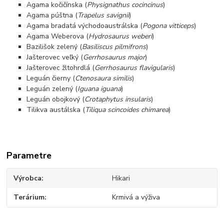
Agama kočičínska (
Physignathus cocincinus
)
Agama púštna (
Trapelus savignii
)
Agama bradatá východoaustrálska (
Pogona vitticeps
)
Agama Weberova (
Hydrosaurus weberi
)
Bazilišok zelený (
Basiliscus pilmifrons
)
Jašterovec veľký (
Gerrhosaurus major
)
Jašterovec žltohrdlá (
Gerrhosaurus flavigularis
)
Leguán čierny (
Ctenosaura similis
)
Leguán zelený (
Iguana iguana
)
Leguán obojkový (
Crotaphytus insularis
)
Tilikva austálska (
Tiliqua scincoides chimarea
)
Parametre
Výrobca
Hikari
Terárium
Krmivá a výživa