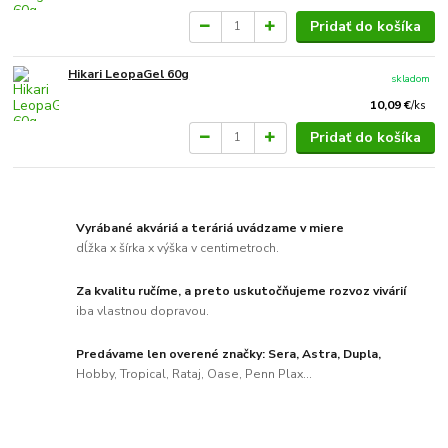
Pridať do košíka
Hikari LeopaGel 60g
skladom
10,09 €
/
ks
Pridať do košíka
Vyrábané akváriá a teráriá uvádzame v miere
dĺžka x šírka x výška v centimetroch.
Za kvalitu ručíme, a preto uskutočňujeme rozvoz vivárií
iba vlastnou dopravou.
Predávame len overené značky: Sera, Astra, Dupla,
Hobby, Tropical, Rataj, Oase, Penn Plax...