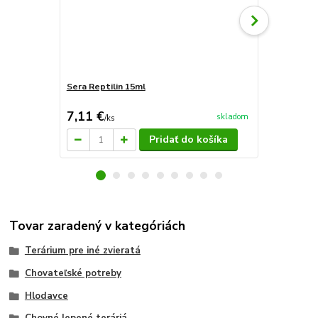
Sera Reptilin 15ml
Sera reptil
7,11 €
4,33 €
skladom
/
ks
/
ks
Pridať do košíka
Tovar zaradený v kategóriách
Terárium pre iné zvieratá
Chovateľské potreby
Hlodavce