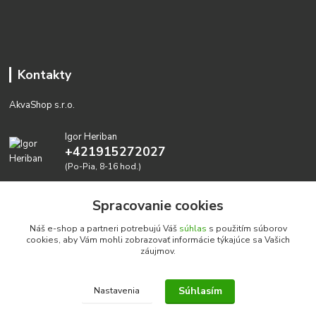
Kontakty
AkvaShop s.r.o.
Igor Heriban
+421915272027
(Po-Pia, 8-16 hod.)
akvashop@gmail.com
Spracovanie cookies
Náš e-shop a partneri potrebujú Váš
súhlas
s použitím súborov
cookies, aby Vám mohli zobrazovať informácie týkajúce sa Vašich
záujmov.
Súhlasím
Nastavenia
Realizujeme prírodné akvária: AkvaShop s.r.o. • IBAN:
SK3911000000002947087849