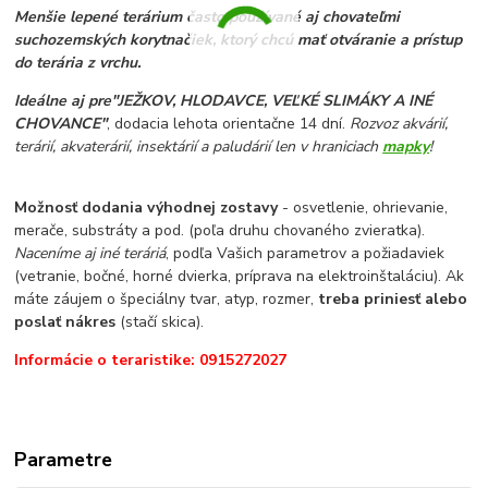
Menšie lepené terárium často používané aj chovateľmi
suchozemských korytnačiek, ktorý chcú mať otváranie a prístup
do terária z vrchu.
Ideálne aj pre"JEŽKOV, HLODAVCE,
VEĽKÉ
SLIMÁKY A INÉ
CHOVANCE"
, dodacia lehota orientačne 14 dní.
Rozvoz akvárií,
terárií, akvaterárií, insektárií a paludárií len v hraniciach
mapky
!
Možnosť dodania výhodnej zostavy
- osvetlenie, ohrievanie,
merače, substráty a pod. (poľa druhu chovaného zvieratka).
Naceníme aj iné teráriá
, podľa Vašich parametrov a požiadaviek
(vetranie, bočné, horné dvierka, príprava na elektroinštaláciu). Ak
máte záujem o špeciálny tvar, atyp, rozmer,
treba priniesť alebo
poslať nákres
(stačí skica).
Informácie o teraristike: 0915272027
Parametre