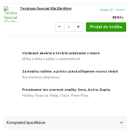
Terárium Special 50x30x40cm
výroba 10 - 14 dní
99 €
/
ks
Pridať do košíka
Vyrábané akváriá a teráriá uvádzame v miere
dĺžka x šírka x výška v centimetroch.
Za kvalitu ručíme, a preto uskutočňujeme rozvoz vivárií
iba vlastnou dopravou.
Predávame len overené značky: Sera, Astra, Dupla,
Hobby, Tropical, Rataj, Oase, Penn Plax...
Kompletné špecifikácie