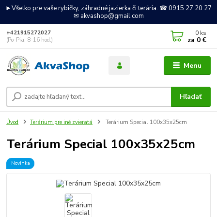
►Všetko pre vaše rybičky, záhradné jazierka či terária. ☎ 0915 27 20 27
✉ akvashop@gmail.com
0
ks
+421915272027
za
0 €
(Po-Pia, 8-16 hod.)
Menu
Hľadať
Úvod
Terárium pre iné zvieratá
Terárium Special 100x35x25cm
Terárium Special 100x35x25cm
Novinka