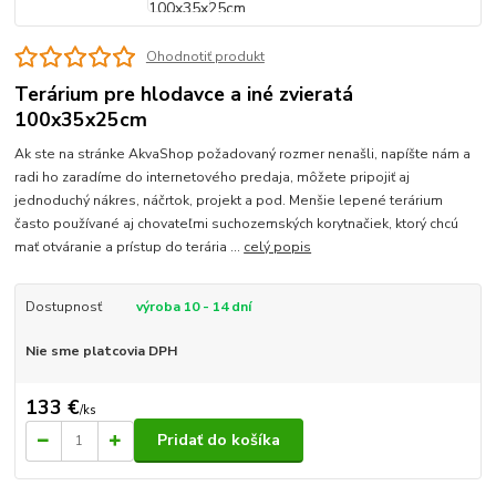
Ohodnotiť produkt
Terárium pre hlodavce a iné zvieratá
100x35x25cm
Ak ste na stránke AkvaShop požadovaný rozmer nenašli, napíšte nám a
radi ho zaradíme do internetového predaja, môžete pripojiť aj
jednoduchý nákres, náčrtok, projekt a pod. Menšie lepené terárium
často používané aj chovateľmi suchozemských korytnačiek, ktorý chcú
mať otváranie a prístup do terária ...
celý popis
Dostupnosť
výroba 10 - 14 dní
Nie sme platcovia DPH
133 €
/
ks
Pridať do košíka