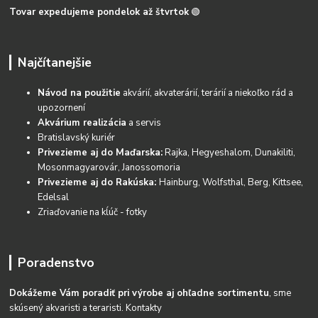
Tovar expedujeme pondelok až štvrtok
🟢
Najčítanejšie
Návod na použitie
akvárií, akvaterárií, terárií a niekoľko rád a
upozornení
Akvárium realizácia
a servis
Bratislavský kuriér
Privezieme aj do Maďarska:
Rajka, Hegyeshalom, Dunakiliti,
Mosonmagyarovár, Janossomoria
Privezieme aj do Rakúska:
Hainburg, Wolfsthal, Berg, Kittsee,
Edelsal
Zriaďovanie na kĺúč - fotky
Poradenstvo
Dokážeme Vám poradiť pri výrobe aj ohľadne sortimentu
, sme
skúsený akvaristi a teraristi.
Kontakty