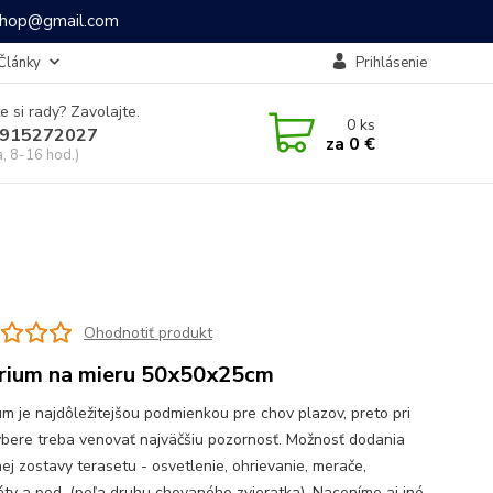
ashop@gmail.com
Články
Prihlásenie
e si rady? Zavolajte.
0
ks
915272027
za
0 €
a, 8-16 hod.)
Ohodnotiť produkt
rium na mieru 50x50x25cm
um je najdôležitejšou podmienkou pre chov plazov, preto pri
ýbere treba venovať najväčšiu pozornosť. Možnosť dodania
ej zostavy terasetu - osvetlenie, ohrievanie, merače,
áty a pod. (poľa druhu chovaného zvieratka). Naceníme aj iné