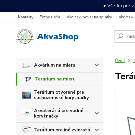
►Všetko pre va
Kontakty
Fotogaléria
Ako nakupovať na splátky
Ako naku
Úvod
T
Akvárium na mieru
Terá
Terárium na mieru
Terárium otvorené pre
suchozemské korytnačky
Akvateráriá pre vodné
korytnačky
Terárium pre iné zvieratá