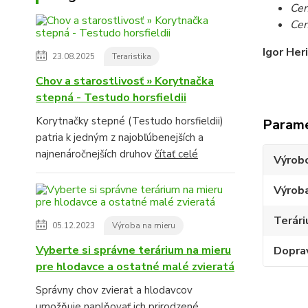
Cen
Cen
Igor Her
23.08.2025
Teraristika
Chov a starostlivosť » Korytnačka
stepná - Testudo horsfieldii
Korytnačky stepné (Testudo horsfieldii)
Param
patria k jedným z najobľúbenejších a
najnenáročnejších druhov
čítať celé
Výrob
Výroba
Terár
05.12.2023
Výroba na mieru
Vyberte si správne terárium na mieru
Dopra
pre hlodavce a ostatné malé zvieratá
Správny chov zvierat a hlodavcov
umožňuje naplňovať ich prirodzené