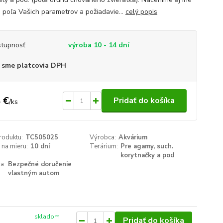
á, poľa Vašich parametrov a požiadavie...
celý popis
tupnosť
výroba 10 - 14 dní
 sme platcovia DPH
 €
Pridať do košíka
/
ks
roduktu:
TC505025
Výrobca:
Akvárium
na mieru:
10 dní
Terárium:
Pre agamy, such.
korytnačky a pod
a:
Bezpečné doručenie
vlastným autom
skladom
Pridať do košíka