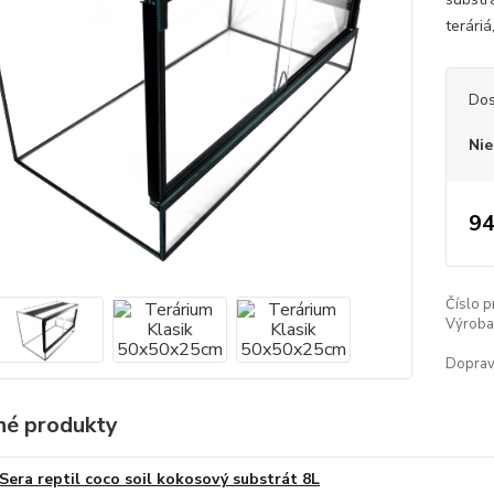
terári
Dos
Nie
94
Číslo p
Výroba 
Doprav
é produkty
Sera reptil coco soil kokosový substrát 8L