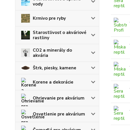
vody
Krmivo pre ryby
Starostlivosť o akváriové
rastliny
CO2 a minerály do
akvária
Štrk, piesky, kamene
Korene a dekorácie
Ohrievanie pre akvárium
Osvetlenie pre akvárium
Čerpadlá pre akvárium