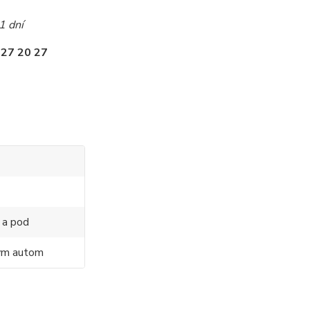
1 dní
 27 20 27
 a pod
ným autom