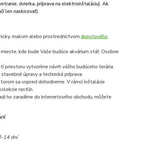
etranie, dvierka, príprava na elektroinštaláciu). Ak
čí len naskicovať).
onicky, mailom alebo prostredníctvom
dopytového
a mieste, kde bude Vaše budúce akvárium stáť. Osobne
í priestoru vytvoríme návrh vášho budúceho terária.
 stavebné úpravy a technická príprava.
a ktorom sa vopred dohodneme. V rámci inštalácie
olekcie rastlín.
radi ho zaradíme do internetového obchodu, môžete
rií
0-14 dní