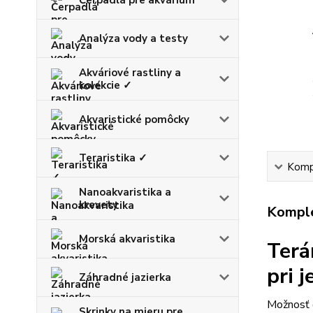
Analýza vody a testy
Akváriové rastliny a
kolekcie ✓
Akvaristické pomôcky
Teraristika ✓
Kompl
Nanoakvaristika a
krevety
Komple
Morská akvaristika
Terá
pri 
Záhradné jazierka
Možnosť d
Skrinky na mieru pre