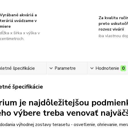
Vyrábané akváriá a
Za kvalitu ručí
teráriá uvádzame v
preto uskutoč
miere
rozvoz vivárií
dĺžka x šírka x výška v
iba vlastnou do
centimetroch.
etné špecifikácie
Parametre
Hodnotenie
0
tné špecifikácie
rium je najdôležitejšou podmien
jeho výbere treba venovať najväč
odania výhodnej zostavy terasetu - osvetlenie, ohrievanie, mer