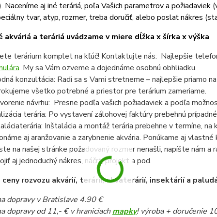
). Naceníme aj iné teráriá, poľa Vašich parametrov a požiadaviek (v
eciálny tvar, atyp, rozmer, treba doručiť, alebo poslať nákres (sta
 akváriá a teráriá uvádzame v miere dĺžka x šírka x výška
ete terárium komplet na kľúč! Kontaktujte nás: Najlepšie telef
mulára
. My sa Vám ozveme a dojednáme osobnú obhliadku.
dná konzultácia: Radi sa s Vami stretneme – najlepšie priamo n
rokujeme všetko potrebné a priestor pre terárium zameriame.
vorenie návrhu: Presne podľa vašich požiadaviek a podľa možnost
lizácia terária: Po vystavení zálohovej faktúry prebehnú prípadné
taláciaterária: Inštalácia a montáž terária prebehne v termíne, n
onáme aj aranžovanie a zarybnenie akvária. Ponúkame aj vlastné k
ste na našej stránke požadovaný rozmer nenašli, napíšte nám a 
pojiť aj jednoduchý nákres, náčrt, projekt a pod.
eny rozvozu akvárií, terárií, akvaterárií, insektárií a paludá
a dopravy v Bratislave 4.90 €
a dopravy od 11,- € v hraniciach
mapky
! výroba + doručenie 1