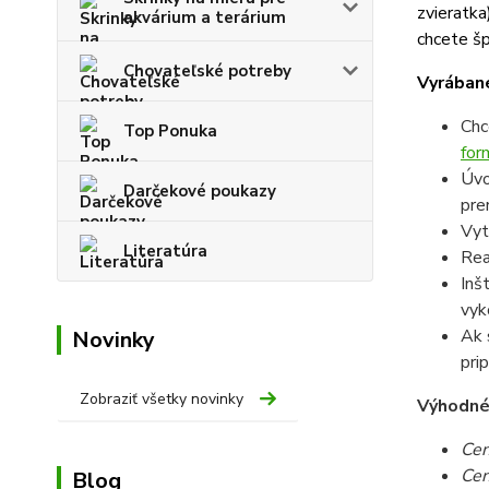
zvieratka
akvárium a terárium
chcete šp
Chovateľské potreby
Vyrábané
Chc
Top Ponuka
for
Úvo
Darčekové poukazy
pre
Vyt
Literatúra
Rea
Inš
vyk
Ak 
Novinky
pri
Zobraziť všetky novinky
Výhodné c
Cen
Cen
Blog