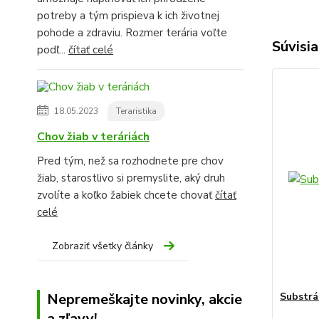
potreby a tým prispieva k ich životnej
pohode a zdraviu. Rozmer terária voľte
Súvisia
podľ...
čítať celé
18.05.2023
Teraristika
Chov žiab v teráriách
Pred tým, než sa rozhodnete pre chov
žiab, starostlivo si premyslite, aký druh
zvolíte a koľko žabiek chcete chovať
čítať
celé
Zobraziť všetky články
Nepremeškajte novinky, akcie
Substrát
a zľavy!