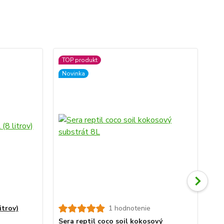
TOP produkt
No
Novinka
itrov)
1 hodnotenie
Ser
a 
Sera reptil coco soil kokosový