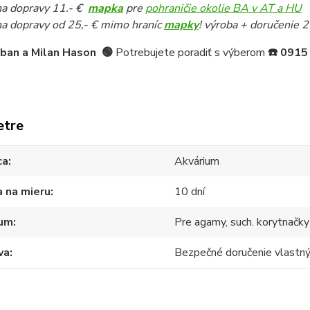
a dopravy 11.- €
mapka
pre
pohraničie okolie BA v AT a HU
a dopravy od 25,- € mimo hraníc
mapky
! výroba + doručenie 2
iban a Milan Hason
🟢
Potrebujete poradiť s výberom
☎️
0915
etre
ca
Akvárium
 na mieru
10 dní
ium
Pre agamy, such. korytnačky
va
Bezpečné doručenie vlast