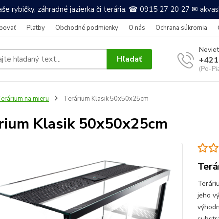
še rybičky, záhradné jazierka či terária. ☎ 0915 27 20 27 ✉ akv
povať
Platby
Obchodné podmienky
O nás
Ochrana súkromia
Neviet
Hľadať
+421
(Po-Pi
erárium na mieru
Terárium Klasik 50x50x25cm
rium Klasik 50x50x25cm
Terá
Terári
jeho v
výhodn
substr