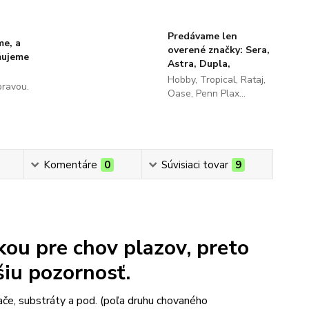
Predávame len
me, a
overené značky: Sera,
ňujeme
Astra, Dupla,
Hobby, Tropical, Rataj,
pravou.
Oase, Penn Plax...
Komentáre
0
Súvisiaci tovar
9
kou pre chov plazov, preto
šiu pozornosť.
ače, substráty a pod. (poľa druhu chovaného