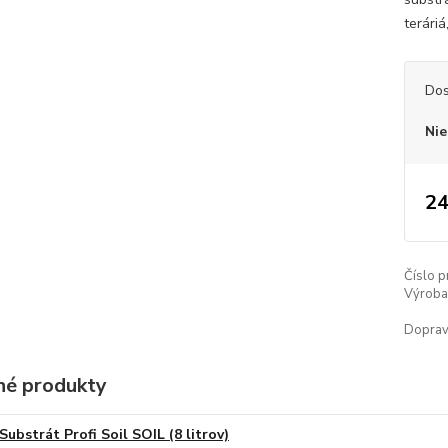
terári
Dos
Nie
24
Číslo p
Výroba 
Doprav
é produkty
Substrát Profi Soil SOIL (8 litrov)