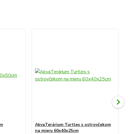
cm
AkvaTerárium Turtles s ostrovčekom
Te
na mieru 60x40x25cm