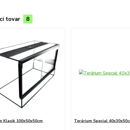
ci tovar
8
m Klasik 100x50x50cm
Terárium Special 40x30x50