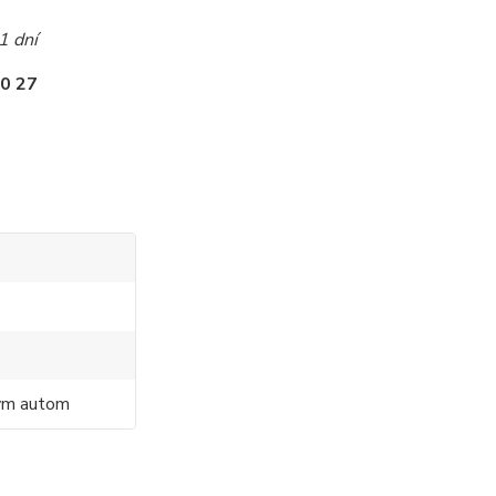
1 dní
0 27
ným autom