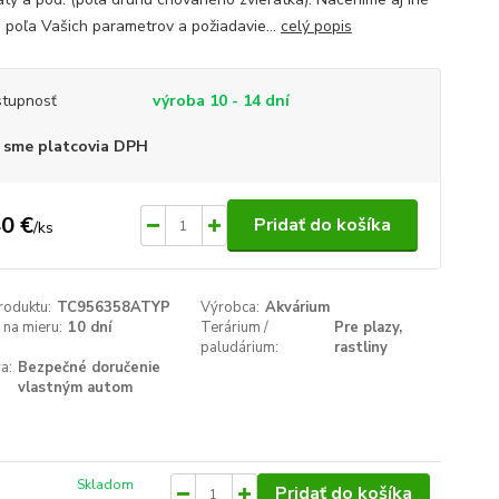
á, poľa Vašich parametrov a požiadavie...
celý popis
tupnosť
výroba 10 - 14 dní
 sme platcovia DPH
0 €
Pridať do košíka
/
ks
roduktu:
TC956358ATYP
Výrobca:
Akvárium
na mieru:
10 dní
Terárium /
Pre plazy,
paludárium:
rastliny
a:
Bezpečné doručenie
vlastným autom
Skladom
Pridať do košíka