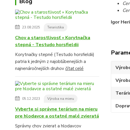
Blog
Cen
Cen
Igor Her
23.08.2025
Teraristika
Chov a starostlivosť » Korytnačka
stepná - Testudo horsfieldii
Param
Korytnačky stepné (Testudo horsfieldii)
patria k jedným z najobľúbenejších a
Výrob
najnenáročnejších druhov
čítať celé
Výroba
Terári
05.12.2023
Výroba na mieru
Dopra
Vyberte si správne terárium na mieru
pre hlodavce a ostatné malé zvieratá
Správny chov zvierat a hlodavcov