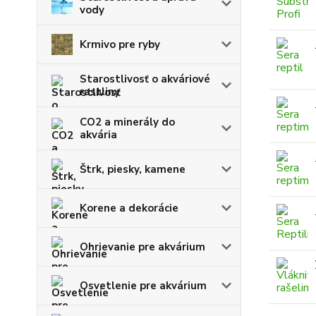
vody
Krmivo pre ryby
Starostlivosť o akváriové
rastliny
CO2 a minerály do
akvária
Štrk, piesky, kamene
Korene a dekorácie
Ohrievanie pre akvárium
Osvetlenie pre akvárium