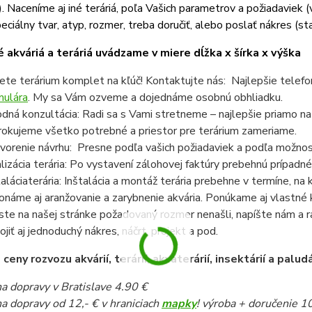
). Naceníme aj iné teráriá, poľa Vašich parametrov a požiadaviek (v
eciálny tvar, atyp, rozmer, treba doručiť, alebo poslať nákres (sta
 akváriá a teráriá uvádzame v miere dĺžka x šírka x výška
ete terárium komplet na kľúč! Kontaktujte nás: Najlepšie telef
mulára
. My sa Vám ozveme a dojednáme osobnú obhliadku.
dná konzultácia: Radi sa s Vami stretneme – najlepšie priamo n
rokujeme všetko potrebné a priestor pre terárium zameriame.
vorenie návrhu: Presne podľa vašich požiadaviek a podľa možnost
lizácia terária: Po vystavení zálohovej faktúry prebehnú prípadné
taláciaterária: Inštalácia a montáž terária prebehne v termíne, n
onáme aj aranžovanie a zarybnenie akvária. Ponúkame aj vlastné k
ste na našej stránke požadovaný rozmer nenašli, napíšte nám a 
pojiť aj jednoduchý nákres, náčrt, projekt a pod.
eny rozvozu akvárií, terárií, akvaterárií, insektárií a paludá
a dopravy v Bratislave 4.90 €
a dopravy od 12,- € v hraniciach
mapky
! výroba + doručenie 1