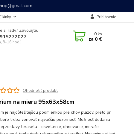
ashop@gmail.com
Články
Prihlásenie
e si rady? Zavolajte.
0
ks
915272027
za
0 €
a, 8-16 hod.)
Ohodnotiť produkt
rium na mieru 95x63x58cm
um je najdôležitejšou podmienkou pre chov plazov, preto pri
ýbere treba venovať najväčšiu pozornosť. Možnosť dodania
ej zostavy terasetu - osvetlenie, ohrievanie, merače,
áty a pod. (poľa druhu chovaného zvieratka). Naceníme aj iné