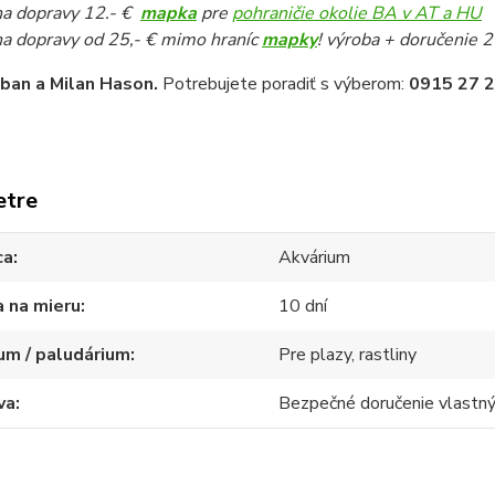
a dopravy 12.- €
mapka
pre
pohraničie okolie BA v AT a HU
a dopravy od 25,- € mimo hraníc
mapky
! výroba + doručenie 2
iban a Milan Hason.
Potrebujete poradiť s výberom:
0915 27 2
etre
ca
Akvárium
 na mieru
10 dní
um / paludárium
Pre plazy, rastliny
va
Bezpečné doručenie vlast