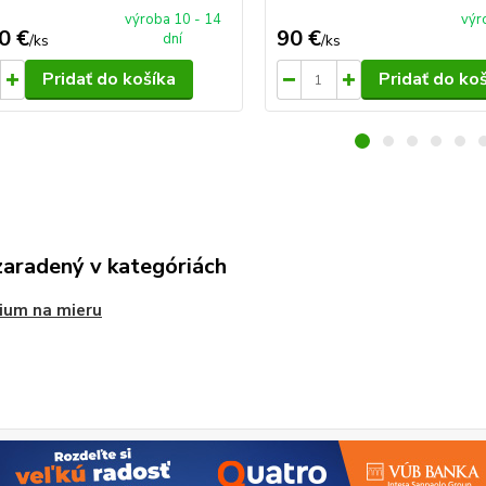
výroba 10 - 14
výr
0 €
90 €
dní
/
ks
/
ks
Pridať do košíka
Pridať do ko
zaradený v kategóriách
ium na mieru