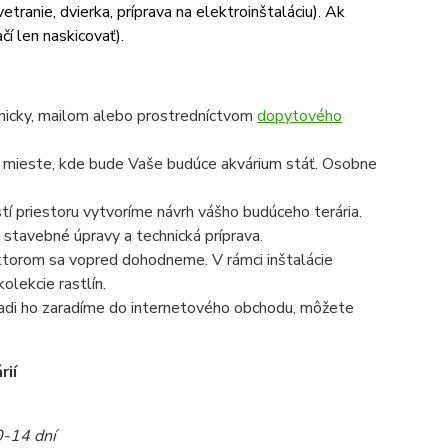
etranie, dvierka, príprava na elektroinštaláciu). Ak
čí len naskicovať).
onicky, mailom alebo prostredníctvom
dopytového
a mieste, kde bude Vaše budúce akvárium stáť. Osobne
í priestoru vytvoríme návrh vášho budúceho terária.
 stavebné úpravy a technická príprava.
a ktorom sa vopred dohodneme. V rámci inštalácie
olekcie rastlín.
radi ho zaradíme do internetového obchodu, môžete
rií
0-14 dní