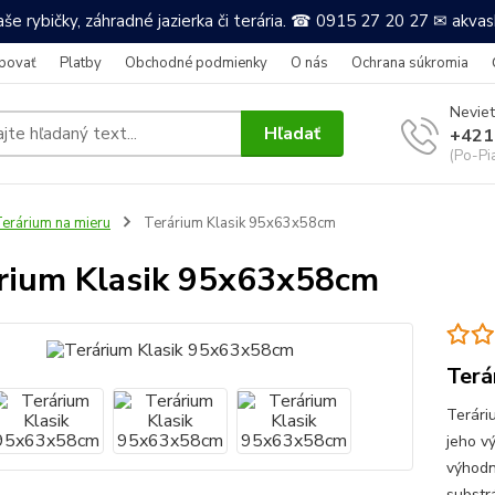
še rybičky, záhradné jazierka či terária. ☎ 0915 27 20 27 ✉ akv
povať
Platby
Obchodné podmienky
O nás
Ochrana súkromia
Neviet
Hľadať
+421
(Po-Pi
erárium na mieru
Terárium Klasik 95x63x58cm
rium Klasik 95x63x58cm
Terá
Terári
jeho v
výhodn
substr