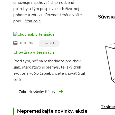
umožňuje naplňovať ich prirodzené
potreby a tým prispieva k ich životnej
pohode a zdraviu. Rozmer terária voľte
Súvisia
podľ...
čítať celé
18.05.2023
Teraristika
Chov žiab v teráriách
Pred tým, než sa rozhodnete pre chov
žiab, starostlivo si premyslite, aký druh
zvolíte a koľko žabiek chcete chovať
čítať
celé
Zobraziť všetky články
Teráriu
Nepremeškajte novinky, akcie