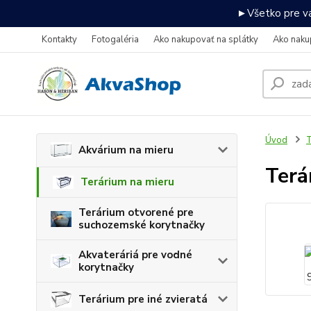
►Všetko pre va
Kontakty
Fotogaléria
Ako nakupovať na splátky
Ako naku
Úvod
T
Akvárium na mieru
Terá
Terárium na mieru
Terárium otvorené pre
suchozemské korytnačky
Akvateráriá pre vodné
korytnačky
Terárium pre iné zvieratá