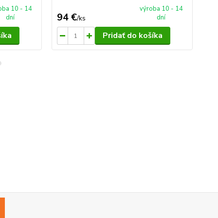
oba 10 - 14
výroba 10 - 14
94 €
27
dní
dní
/
ks
šíka
Pridať do košíka