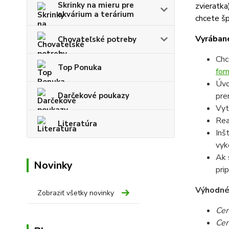
Skrinky na mieru pre
zvieratka
akvárium a terárium
chcete šp
Vyrábané
Chovateľské potreby
Chc
Top Ponuka
for
Úvo
Darčekové poukazy
pre
Vyt
Rea
Literatúra
Inš
vyk
Ak 
Novinky
pri
Výhodné c
Zobraziť všetky novinky
Cen
Cen