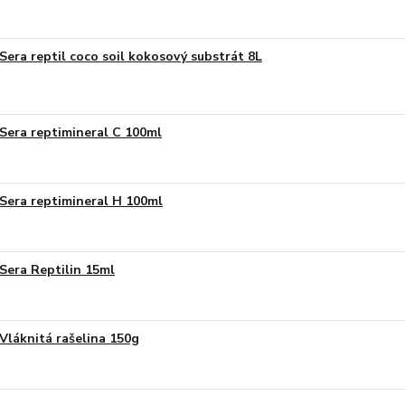
Sera reptil coco soil kokosový substrát 8L
Sera reptimineral C 100ml
Sera reptimineral H 100ml
Sera Reptilin 15ml
Vláknitá rašelina 150g