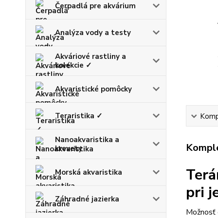
Čerpadlá pre akvárium
Analýza vody a testy
Akváriové rastliny a
kolekcie ✓
Akvaristické pomôcky
Teraristika ✓
Kompl
Nanoakvaristika a
Komple
krevety
Terá
Morská akvaristika
pri 
Záhradné jazierka
Možnosť d