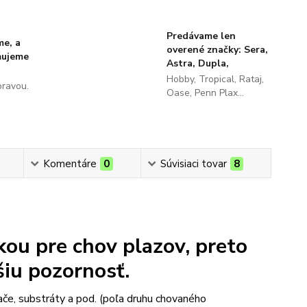
Predávame len
me, a
overené značky: Sera,
ňujeme
Astra, Dupla,
Hobby, Tropical, Rataj,
pravou.
Oase, Penn Plax...
Komentáre
0
Súvisiaci tovar
8
kou pre chov plazov, preto
šiu pozornosť.
ače, substráty a pod. (poľa druhu chovaného