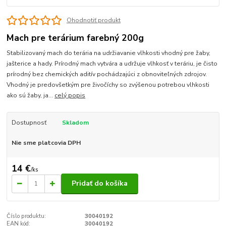
Ohodnotiť produkt
Mach pre terárium farebný 200g
Stabilizovaný mach do terária na udržiavanie vlhkosti vhodný pre žaby,
jašterice a hady. Prírodný mach vytvára a udržuje vlhkosť v teráriu, je čisto
prírodný bez chemických aditív pochádzajúci z obnoviteľných zdrojov.
Vhodný je predovšetkým pre živočíchy so zvýšenou potrebou vlhkosti
ako sú žaby, ja...
celý popis
Dostupnosť
Skladom
Nie sme platcovia DPH
14 €
/
ks
Pridať do košíka
Číslo produktu:
30040192
EAN kód:
30040192