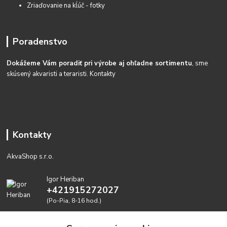
Zriaďovanie na kĺúč - fotky
Poradenstvo
Dokážeme Vám poradiť pri výrobe aj ohľadne sortimentu
, sme
skúsený akvaristi a teraristi.
Kontakty
Kontakty
AkvaShop s.r.o.
Igor Heriban
+421915272027
(Po-Pia, 8-16 hod.)
akvashop@gmail.com