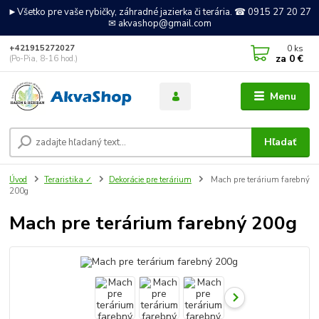
►Všetko pre vaše rybičky, záhradné jazierka či terária. ☎ 0915 27 20 27
✉ akvashop@gmail.com
0
ks
+421915272027
za
0 €
(Po-Pia, 8-16 hod.)
Menu
Hľadať
Úvod
Teraristika ✓
Dekorácie pre terárium
Mach pre terárium farebný
200g
Mach pre terárium farebný 200g