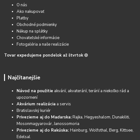
O nás
Ako nakupovať
Platby
Obchodné podmienky
Nákup na splátky
Chovateľské informácie
Fotogaléria a naše realizácie
Tovar expedujeme pondelok až štvrtok
🟢
Najčítanejšie
Návod na použitie
akvárií, akvaterárií, terárií a niekoľko rád a
upozornení
Akvárium realizácia
a servis
Bratislavský kuriér
Privezieme aj do Maďarska:
Rajka, Hegyeshalom, Dunakiliti,
Mosonmagyarovár, Janossomoria
Privezieme aj do Rakúska:
Hainburg, Wolfsthal, Berg, Kittsee,
Edelsal