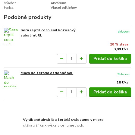
Výrobca:
Akvárium
Farba:
Viacej odtieňov
Podobné produkty
Sera reptil coco soil kokosový
skladom
substrát 8L
20 % zľava
3,99 €
/
ks
Pridať do košíka
Mach do terária ozdobný bal.
Skladom
18 €
/
ks
Pridať do košíka
Vyrábané akváriá a teráriá uvádzame v miere
dĺžka x šírka x výška v centimetroch.