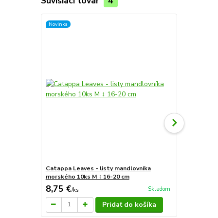
Súvisiaci tovar
4
Novinka
Novinka
Catappa Leaves - listy mandlovníka
Catappa Lea
morského 10ks M ↕ 16-20 cm
morského 1
8,75 €
7,23 €
Skladom
/
ks
/
ks
Pridať do košíka