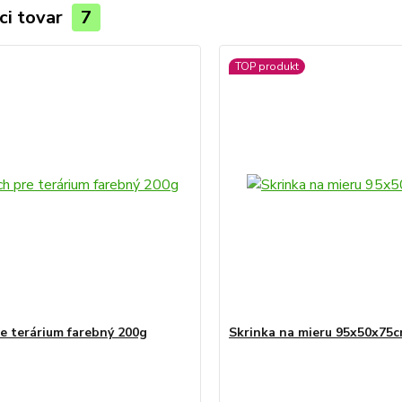
ci tovar
7
TOP produkt
e terárium farebný 200g
Skrinka na mieru 95x50x75