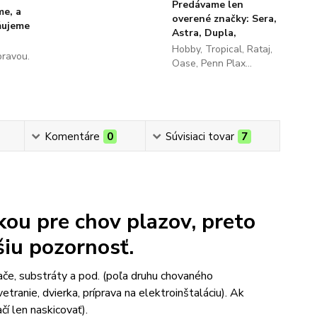
Predávame len
me, a
overené značky: Sera,
ňujeme
Astra, Dupla,
Hobby, Tropical, Rataj,
pravou.
Oase, Penn Plax...
Komentáre
0
Súvisiaci tovar
7
kou pre chov plazov, preto
šiu pozornosť.
ače, substráty a pod. (poľa druhu chovaného
etranie, dvierka, príprava na elektroinštaláciu). Ak
čí len naskicovať).