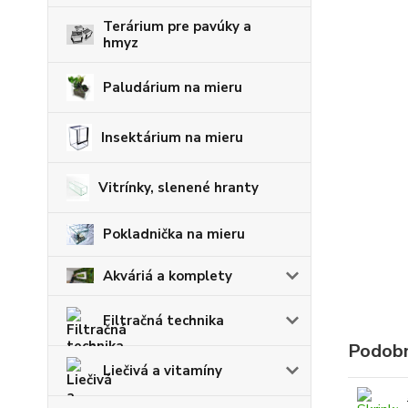
Terárium pre pavúky a
hmyz
Paludárium na mieru
Insektárium na mieru
Vitrínky, slenené hranty
Pokladnička na mieru
Akváriá a komplety
Filtračná technika
Podobn
Liečivá a vitamíny