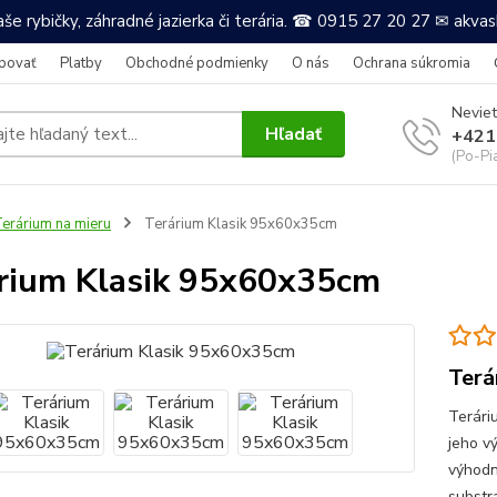
še rybičky, záhradné jazierka či terária. ☎ 0915 27 20 27 ✉ akv
povať
Platby
Obchodné podmienky
O nás
Ochrana súkromia
Neviet
Hľadať
+421
(Po-Pi
erárium na mieru
Terárium Klasik 95x60x35cm
rium Klasik 95x60x35cm
Terá
Terári
jeho v
výhodn
substr