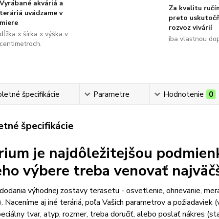
Vyrábané akváriá a
Za kvalitu ručí
teráriá uvádzame v
preto uskutoč
miere
rozvoz vivárií
dĺžka x šírka x výška v
iba vlastnou do
centimetroch.
etné špecifikácie
Parametre
Hodnotenie
0
tné špecifikácie
rium je najdôležitejšou podmien
jeho výbere treba venovať najväč
odania výhodnej zostavy terasetu - osvetlenie, ohrievanie, mer
). Naceníme aj iné teráriá, poľa Vašich parametrov a požiadaviek (v
eciálny tvar, atyp, rozmer, treba doručiť, alebo poslať nákres (sta