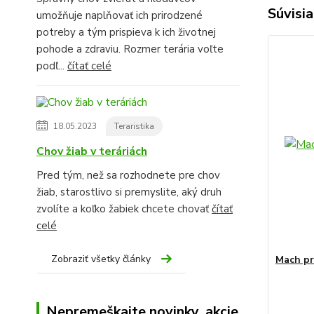
Súvisia
umožňuje naplňovať ich prirodzené
potreby a tým prispieva k ich životnej
pohode a zdraviu. Rozmer terária voľte
podľ...
čítať celé
18.05.2023
Teraristika
Chov žiab v teráriách
Pred tým, než sa rozhodnete pre chov
žiab, starostlivo si premyslite, aký druh
zvolíte a koľko žabiek chcete chovať
čítať
celé
Zobraziť všetky články
Mach pr
Nepremeškajte novinky, akcie