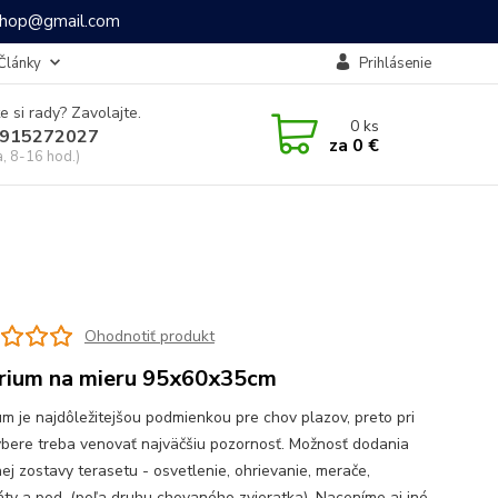
ashop@gmail.com
Články
Prihlásenie
e si rady? Zavolajte.
0
ks
915272027
za
0 €
a, 8-16 hod.)
Ohodnotiť produkt
rium na mieru 95x60x35cm
um je najdôležitejšou podmienkou pre chov plazov, preto pri
ýbere treba venovať najväčšiu pozornosť. Možnosť dodania
ej zostavy terasetu - osvetlenie, ohrievanie, merače,
áty a pod. (poľa druhu chovaného zvieratka). Naceníme aj iné