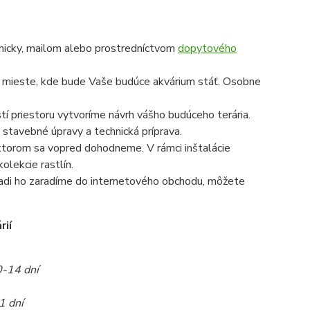
onicky, mailom alebo prostredníctvom
dopytového
a mieste, kde bude Vaše budúce akvárium stáť. Osobne
í priestoru vytvoríme návrh vášho budúceho terária.
 stavebné úpravy a technická príprava.
a ktorom sa vopred dohodneme. V rámci inštalácie
olekcie rastlín.
radi ho zaradíme do internetového obchodu, môžete
rií
0-14 dní
1 dní