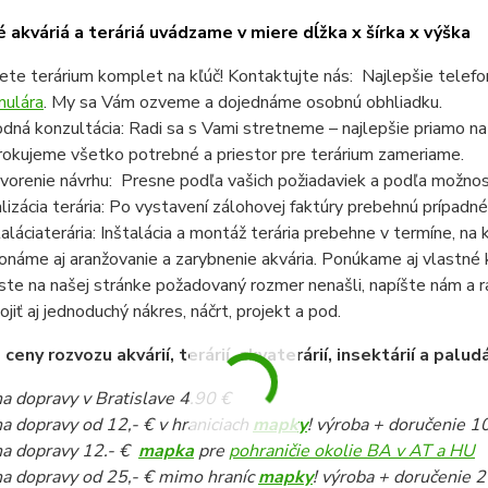
 akváriá a teráriá uvádzame v miere dĺžka x šírka x výška
ete terárium komplet na kľúč! Kontaktujte nás: Najlepšie telef
mulára
. My sa Vám ozveme a dojednáme osobnú obhliadku.
dná konzultácia: Radi sa s Vami stretneme – najlepšie priamo n
rokujeme všetko potrebné a priestor pre terárium zameriame.
vorenie návrhu: Presne podľa vašich požiadaviek a podľa možnost
lizácia terária: Po vystavení zálohovej faktúry prebehnú prípadné
taláciaterária: Inštalácia a montáž terária prebehne v termíne, n
onáme aj aranžovanie a zarybnenie akvária. Ponúkame aj vlastné k
ste na našej stránke požadovaný rozmer nenašli, napíšte nám a 
pojiť aj jednoduchý nákres, náčrt, projekt a pod.
eny rozvozu akvárií, terárií, akvaterárií, insektárií a paludá
a dopravy v Bratislave 4.90 €
a dopravy od 12,- € v hraniciach
mapky
! výroba + doručenie 1
a dopravy 12.- €
mapka
pre
pohraničie okolie BA v AT a HU
a dopravy od 25,- € mimo hraníc
mapky
! výroba + doručenie 2