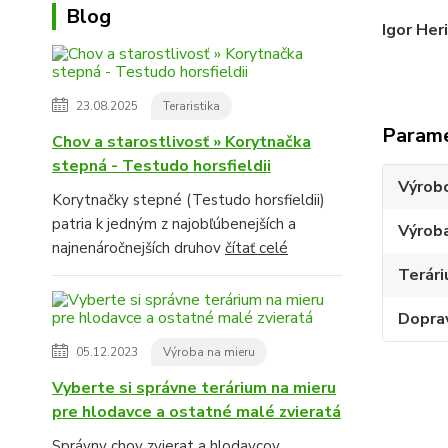
Blog
Igor Her
23.08.2025
Teraristika
Param
Chov a starostlivosť » Korytnačka
stepná - Testudo horsfieldii
Výrob
Korytnačky stepné (Testudo horsfieldii)
patria k jedným z najobľúbenejších a
Výroba
najnenáročnejších druhov
čítať celé
Terári
Dopra
05.12.2023
Výroba na mieru
Vyberte si správne terárium na mieru
pre hlodavce a ostatné malé zvieratá
Správny chov zvierat a hlodavcov