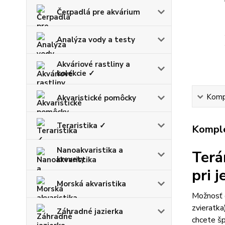
Čerpadlá pre akvárium
Analýza vody a testy
Akváriové rastliny a
kolekcie ✓
Kompl
Akvaristické pomôcky
Teraristika ✓
Komple
Nanoakvaristika a
Terá
krevety
pri 
Morská akvaristika
Možnosť d
zvieratka
Záhradné jazierka
chcete šp