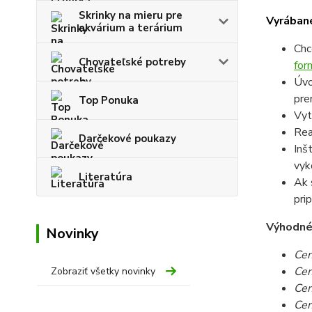
Skrinky na mieru pre
Vyrábané
akvárium a terárium
Chc
Chovateľské potreby
for
Úvo
pre
Top Ponuka
Vyt
Rea
Darčekové poukazy
Inš
vyk
Literatúra
Ak 
pri
Výhodné c
Novinky
Cen
Cen
Zobraziť všetky novinky
Cen
Cen