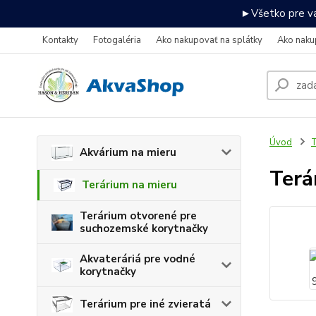
►Všetko pre va
Kontakty
Fotogaléria
Ako nakupovať na splátky
Ako naku
Úvod
T
Akvárium na mieru
Terá
Terárium na mieru
Terárium otvorené pre
suchozemské korytnačky
Akvateráriá pre vodné
korytnačky
Terárium pre iné zvieratá