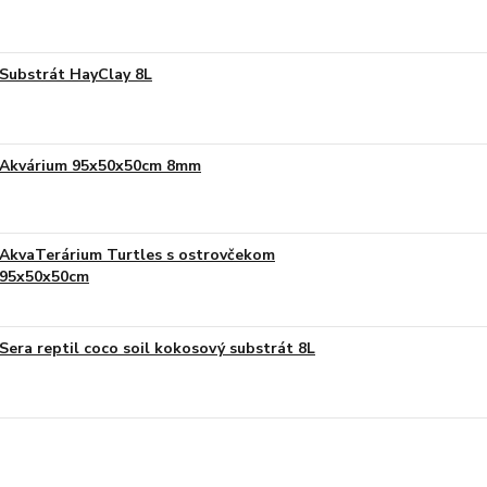
Substrát HayClay 8L
Akvárium 95x50x50cm 8mm
AkvaTerárium Turtles s ostrovčekom
95x50x50cm
Sera reptil coco soil kokosový substrát 8L