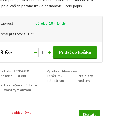
á, poľa Vašich parametrov a požiadavie...
celý popis
tupnosť
výroba 10 - 14 dní
 sme platcovia DPH
9 €
Pridať do košíka
/
ks
roduktu:
TC956035
Výrobca:
Akvárium
na mieru:
10 dní
Terárium /
Pre plazy,
paludárium:
rastliny
a:
Bezpečné doručenie
vlastným autom
na objednávku
Detail