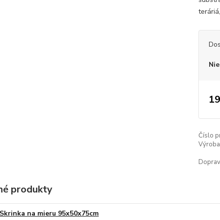
terári
Dos
Nie
19
Číslo p
Výroba 
Doprav
é produkty
Skrinka na mieru 95x50x75cm