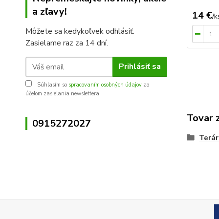
a zľavy!
14 €
/
k
Môžete sa kedykoľvek odhlásiť.
Zasielame raz za 14 dní.
Prihlásiť sa
Súhlasím so
spracovaním osobných údajov
za
účelom zasielania newslettera.
Tovar 
0915272027
Terár