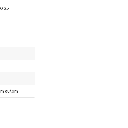
0 27
ným autom