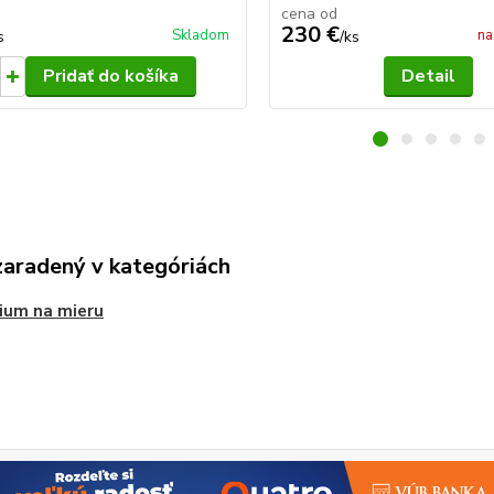
cena od
230 €
Skladom
na
s
/
ks
Pridať do košíka
Detail
zaradený v kategóriách
ium na mieru