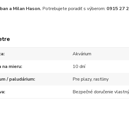
iban a Milan Hason.
Potrebujete poradiť s výberom:
0915 27 2
etre
ca
Akvárium
 na mieru
10 dní
um / paludárium
Pre plazy, rastliny
va
Bezpečné doručenie vlast