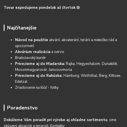
Tovar expedujeme pondelok až štvrtok
🟢
Najčítanejšie
Návod na použitie
akvárií, akvaterárií, terárií a niekoľko rád a
upozornení
Akvárium realizácia
a servis
Bratislavský kuriér
Privezieme aj do Maďarska:
Rajka, Hegyeshalom, Dunakiliti,
Mosonmagyarovár, Janossomoria
Privezieme aj do Rakúska:
Hainburg, Wolfsthal, Berg, Kittsee,
Edelsal
Zriaďovanie na kĺúč - fotky
Poradenstvo
Dokážeme Vám poradiť pri výrobe aj ohľadne sortimentu
, sme
skúsený akvaristi a teraristi.
Kontakty