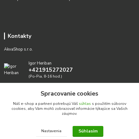
Kontakty
AkvaShop s.r.o.
Igor Heriban
+421915272027
(Po-Pia, 8-16 hod.)
akvashop@gmail.com
Spracovanie cookies
Náš e-shop a partneri potrebujú Váš
súhlas
s použitím súborov
cookies, aby Vám mohli zobrazovať informácie týkajúce sa Vašich
záujmov.
Súhlasím
Nastavenia
Realizujeme prírodné akvária: AkvaShop s.r.o. • IBAN:
SK3911000000002947087849