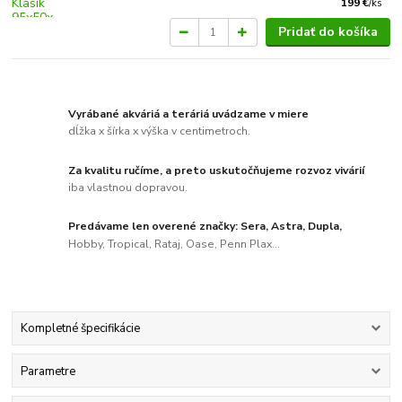
199 €
/
ks
Pridať do košíka
Vyrábané akváriá a teráriá uvádzame v miere
dĺžka x šírka x výška v centimetroch.
Za kvalitu ručíme, a preto uskutočňujeme rozvoz vivárií
iba vlastnou dopravou.
Predávame len overené značky: Sera, Astra, Dupla,
Hobby, Tropical, Rataj, Oase, Penn Plax...
Kompletné špecifikácie
Parametre