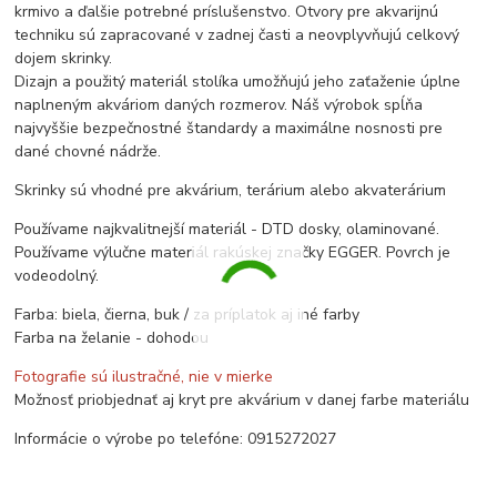
krmivo a ďalšie potrebné príslušenstvo. Otvory pre akvarijnú
techniku sú zapracované v zadnej časti a neovplyvňujú celkový
dojem skrinky.
Dizajn a použitý materiál stolíka umožňujú jeho zaťaženie úplne
naplneným akváriom daných rozmerov. Náš výrobok spĺňa
najvyššie bezpečnostné štandardy a maximálne nosnosti pre
dané chovné nádrže.
Skrinky sú vhodné pre akvárium, terárium alebo akvaterárium
Používame najkvalitnejší materiál - DTD dosky, olaminované.
Používame výlučne materiál rakúskej značky EGGER. Povrch je
vodeodolný.
Farba: biela, čierna, buk / za príplatok aj iné farby
Farba na želanie - dohodou
Fotografie sú ilustračné, nie v mierke
Možnosť priobjednať aj kryt pre akvárium v danej farbe materiálu
Informácie o výrobe po telefóne: 0915272027