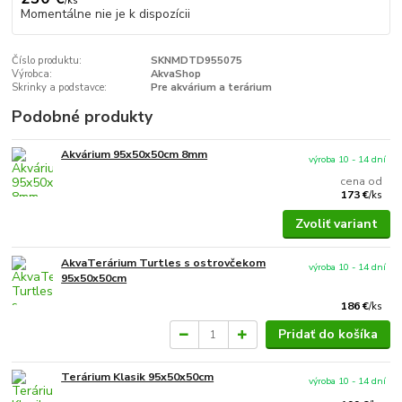
/
ks
Momentálne nie je k dispozícii
Číslo produktu:
SKNMDTD955075
Výrobca:
AkvaShop
Skrinky a podstavce:
Pre akvárium a terárium
Podobné produkty
Akvárium 95x50x50cm 8mm
výroba 10 - 14 dní
cena od
173 €
/
ks
Zvoliť variant
AkvaTerárium Turtles s ostrovčekom
výroba 10 - 14 dní
95x50x50cm
186 €
/
ks
Pridať do košíka
Terárium Klasik 95x50x50cm
výroba 10 - 14 dní