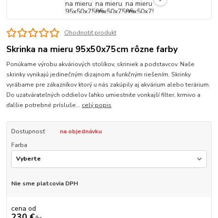
Ohodnotiť produkt
Skrinka na mieru 95x50x75cm rôzne farby
Ponúkame výrobu akváriových stolíkov, skriniek a podstavcov. Naše
skrinky vynikajú jedinečným dizajnom a funkčným riešením. Skrinky
vyrábame pre zákazníkov ktorý u nás zakúpily aj akvárium alebo terárium.
Do uzatvárateľných oddielov ľahko umiestnite vonkajší filter, krmivo a
ďalšie potrebné prísluše...
celý popis
Dostupnosť
na objednávku
Farba
Nie sme platcovia DPH
cena od
230 €