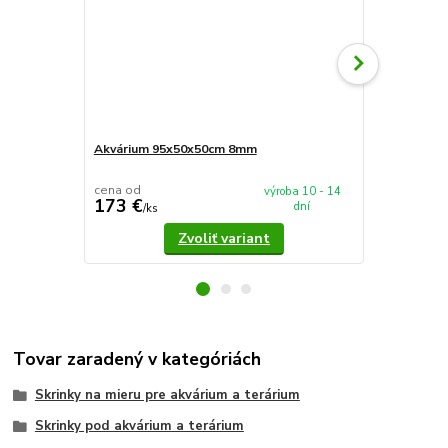
Akvárium 95x50x50cm 8mm
AkvaTeráriu
95x50x50cm
cena od
výroba 10 - 14
173 €
186 €
dní
/
ks
/
ks
Zvoliť variant
Tovar zaradený v kategóriách
Skrinky na mieru pre akvárium a terárium
Skrinky pod akvárium a terárium