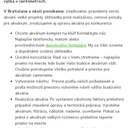
výška v centimetroch.
V Bratislave a okolí ponúkame:
zriaďovanie, pravidelný servis
akvarií, veľké projekty, obhliadky pred realizáciou, cenové ponuky
pre akvárium, zrealizujeme aj opravu akvária po konkurencii.
Chcete akvárium komplet na kľúč! Kontaktujte nás:
Najlepšie telefonicky, mailom alebo
prostredníctvom
dopytového formulára
. My sa Vám ozveme
a dojednáme osobnú obhliadku.
Úvodná konzultácia: Radi sa s Vami stretneme – najlepšie
priamo na mieste, kde bude Vaše budúce akvárium stáť.
Osobne prerokujeme všetko potrebné a priestor pre
akvárium zameriame.
Vytvorenie návrhu: Presne podľa vašich požiadaviek a
podľa možností priestoru vytvoríme návrh vášho budúceho
akvária.
Realizácia akvária: Po vystavení zálohovej faktúry prebehnú
prípadné stavebné úpravy a technická príprava. Vyrobíme
akvárium, filtráciu, nábytok, riadenie, osvetlenie. Pokiaľ sa
jedná o akvárium veľkých rozmerov, prebehne lepenie
priamo na mieste.