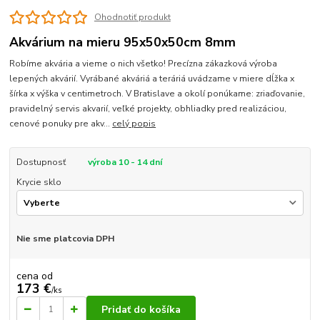
Ohodnotiť produkt
Akvárium na mieru 95x50x50cm 8mm
Robíme akvária a vieme o nich všetko! Precízna zákazková výroba
lepených akvárií. Vyrábané akváriá a teráriá uvádzame v miere dĺžka x
šírka x výška v centimetroch. V Bratislave a okolí ponúkame: zriaďovanie,
pravidelný servis akvarií, veľké projekty, obhliadky pred realizáciou,
cenové ponuky pre akv...
celý popis
Dostupnosť
výroba 10 - 14 dní
Krycie sklo
Nie sme platcovia DPH
cena od
173 €
/
ks
Pridať do košíka