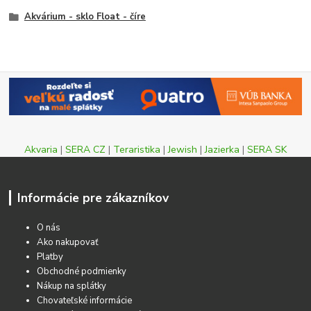
Akvárium - sklo Float - číre
Akvaria
|
SERA CZ
|
Teraristika
|
Jewish
|
Jazierka
|
SERA SK
Informácie pre zákazníkov
O nás
Ako nakupovať
Platby
Obchodné podmienky
Nákup na splátky
Chovateľské informácie