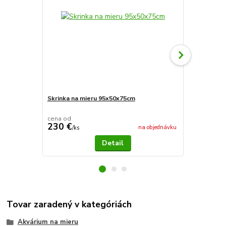
Skrinka na mieru 95x50x75cm
Terárium Kl
cena od
230 €
199 €
na objednávku
/
ks
/
ks
Detail
Tovar zaradený v kategóriách
Akvárium na mieru