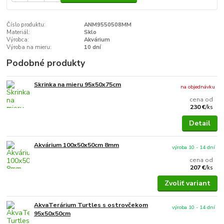
Číslo produktu:
ANM9550508MM
Materiál:
Sklo
Výrobca:
Akvárium
Výroba na mieru:
10 dní
Podobné produkty
Skrinka na mieru 95x50x75cm
na objednávku
cena od
230 €
/
ks
Detail
Akvárium 100x50x50cm 8mm
výroba 10 - 14 dní
cena od
207 €
/
ks
Zvoliť variant
AkvaTerárium Turtles s ostrovčekom
výroba 10 - 14 dní
95x50x50cm