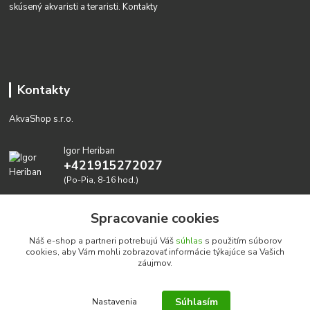
skúsený akvaristi a teraristi.
Kontakty
Kontakty
AkvaShop s.r.o.
Igor Heriban
+421915272027
(Po-Pia, 8-16 hod.)
akvashop@gmail.com
Spracovanie cookies
Náš e-shop a partneri potrebujú Váš
súhlas
s použitím súborov
cookies, aby Vám mohli zobrazovať informácie týkajúce sa Vašich
záujmov.
Súhlasím
Nastavenia
Realizujeme prírodné akvária: AkvaShop s.r.o. • IBAN: