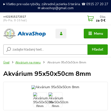
►Všetko pre vaše rybičky, záhradné jazierka či terária. ☎ 0915 27 20 27
✉ akvashop@gmail.com
0
ks
+421915272027
za
0 €
(Po-Pia, 8-16 hod.)
Menu
Hľadať
Úvod
Akvárium na mieru
Akvárium 95x50x50cm 8mm
Akvárium 95x50x50cm 8mm