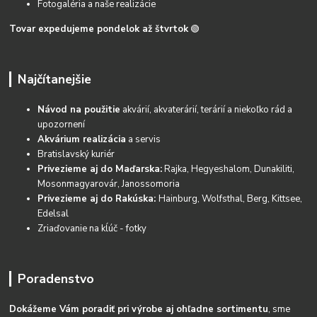
Fotogaléria a naše realizácie
Tovar expedujeme pondelok až štvrtok
🟢
Najčítanejšie
Návod na použitie
akvárií, akvaterárií, terárií a niekoľko rád a
upozornení
Akvárium realizácia
a servis
Bratislavský kuriér
Privezieme aj do Maďarska:
Rajka, Hegyeshalom, Dunakiliti,
Mosonmagyarovár, Janossomoria
Privezieme aj do Rakúska:
Hainburg, Wolfsthal, Berg, Kittsee,
Edelsal
Zriaďovanie na kĺúč - fotky
Poradenstvo
Dokážeme Vám poradiť pri výrobe aj ohľadne sortimentu
, sme