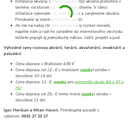
Inštalácia akvária: Inštalácia a montáž akvária prebehne v
termíne, na ktorom sa vopred dohodneme. V rámci
inštalácie vykonáme aj aranžovanie a zarybnenie akvária.
Ponúkame aj vlastné kolekcie rastlín.
Ak ste na našej stránke požadovaný rozmer nenašli,
napíšte nám a radi ho zaradíme do internetového obchodu,
môžete pripojiť aj jednoduchý nákres, náčrt, projekt a pod.
Výhodné ceny rozvozu akvárií, terárií, akvaterárií, insektárií a
paludárií
Cena dopravy v Bratislave 4.90 €
Cena dopravy od 12,- € v hraniciach
mapky
! výroba +
doručenie 10-14 dní
Cena dopravy 12.- €
mapka
pre
pohraničie okolie BA v AT a
HU
Cena dopravy od 25,- € mimo hraníc
mapky
! výroba +
doručenie 21 dní
Igor Heriban a Milan Hason.
Potrebujete poradiť s
výberom:
0915 27 20 27