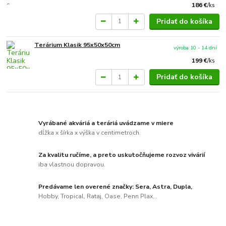
186 €
/
ks
Pridať do košíka
Terárium Klasik 95x50x50cm
výroba 10 - 14 dní
199 €
/
ks
Pridať do košíka
Vyrábané akváriá a teráriá uvádzame v miere
dĺžka x šírka x výška v centimetroch.
Za kvalitu ručíme, a preto uskutočňujeme rozvoz vivárií
iba vlastnou dopravou.
Predávame len overené značky: Sera, Astra, Dupla,
Hobby, Tropical, Rataj, Oase, Penn Plax...