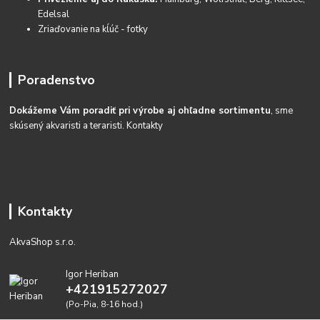
Edelsal
Zriaďovanie na kĺúč - fotky
Poradenstvo
Dokážeme Vám poradiť pri výrobe aj ohľadne sortimentu
, sme
skúsený akvaristi a teraristi.
Kontakty
Kontakty
AkvaShop s.r.o.
Igor Heriban
+421915272027
(Po-Pia, 8-16 hod.)