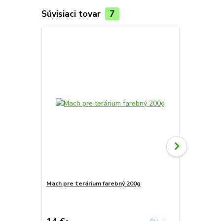
Súvisiaci tovar
7
TOP produkt
Mach pre terárium farebný 200g
Skrinka na 
cena od