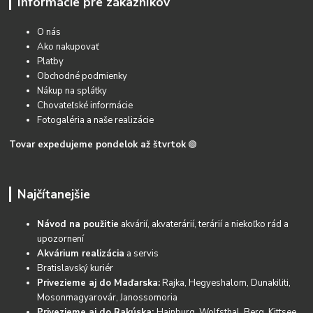
Informácie pre zákazníkov
O nás
Ako nakupovať
Platby
Obchodné podmienky
Nákup na splátky
Chovateľské informácie
Fotogaléria a naše realizácie
Tovar expedujeme pondelok až štvrtok
🟢
Najčítanejšie
Návod na použitie
akvárií, akvaterárií, terárií a niekoľko rád a
upozornení
Akvárium realizácia
a servis
Bratislavský kuriér
Privezieme aj do Maďarska:
Rajka, Hegyeshalom, Dunakiliti,
Mosonmagyarovár, Janossomoria
Privezieme aj do Rakúska:
Hainburg, Wolfsthal, Berg, Kittsee,