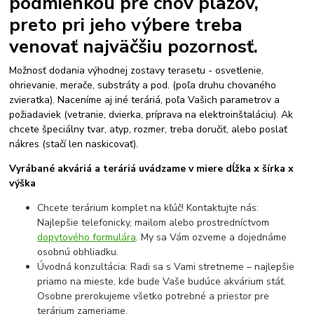
podmienkou pre chov plazov,
preto pri jeho výbere treba
venovať najväčšiu pozornosť.
Možnosť dodania výhodnej zostavy terasetu - osvetlenie,
ohrievanie, merače, substráty a pod. (poľa druhu chovaného
zvieratka). Naceníme aj iné teráriá, poľa Vašich parametrov a
požiadaviek (vetranie, dvierka, príprava na elektroinštaláciu). Ak
chcete špeciálny tvar, atyp, rozmer, treba doručiť, alebo poslať
nákres (stačí len naskicovať).
Vyrábané akváriá a teráriá uvádzame v miere dĺžka x šírka x
výška
Chcete terárium komplet na kľúč! Kontaktujte nás:
Najlepšie telefonicky, mailom alebo prostredníctvom
dopytového formulára
. My sa Vám ozveme a dojednáme
osobnú obhliadku.
Úvodná konzultácia: Radi sa s Vami stretneme – najlepšie
priamo na mieste, kde bude Vaše budúce akvárium stáť.
Osobne prerokujeme všetko potrebné a priestor pre
terárium zameriame.