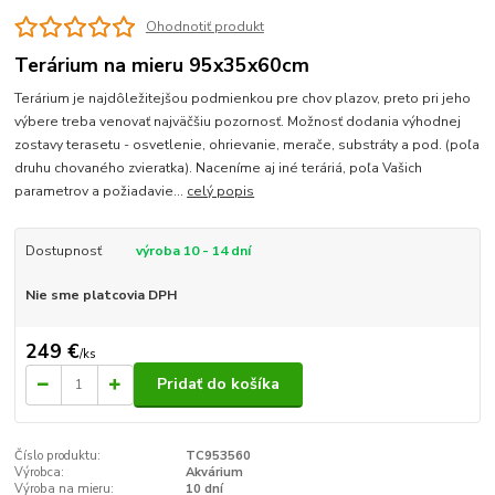
Ohodnotiť produkt
Terárium na mieru 95x35x60cm
Terárium je najdôležitejšou podmienkou pre chov plazov, preto pri jeho
výbere treba venovať najväčšiu pozornosť. Možnosť dodania výhodnej
zostavy terasetu - osvetlenie, ohrievanie, merače, substráty a pod. (poľa
druhu chovaného zvieratka). Naceníme aj iné teráriá, poľa Vašich
parametrov a požiadavie...
celý popis
Dostupnosť
výroba 10 - 14 dní
Nie sme platcovia DPH
249 €
/
ks
Pridať do košíka
Číslo produktu:
TC953560
Výrobca:
Akvárium
Výroba na mieru:
10 dní