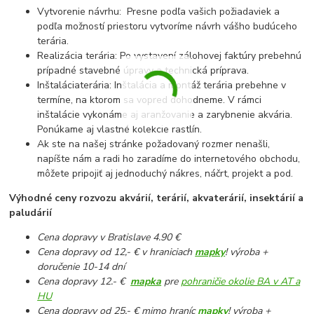
Vytvorenie návrhu: Presne podľa vašich požiadaviek a
podľa možností priestoru vytvoríme návrh vášho budúceho
terária.
Realizácia terária: Po vystavení zálohovej faktúry prebehnú
prípadné stavebné úpravy a technická príprava.
Inštaláciaterária: Inštalácia a montáž terária prebehne v
termíne, na ktorom sa vopred dohodneme. V rámci
inštalácie vykonáme aj aranžovanie a zarybnenie akvária.
Ponúkame aj vlastné kolekcie rastlín.
Ak ste na našej stránke požadovaný rozmer nenašli,
napíšte nám a radi ho zaradíme do internetového obchodu,
môžete pripojiť aj jednoduchý nákres, náčrt, projekt a pod.
Výhodné ceny rozvozu akvárií, terárií, akvaterárií, insektárií a
paludárií
Cena dopravy v Bratislave 4.90 €
Cena dopravy od 12,- € v hraniciach
mapky
! výroba +
doručenie 10-14 dní
Cena dopravy 12.- €
mapka
pre
pohraničie okolie BA v AT a
HU
Cena dopravy od 25,- € mimo hraníc
mapky
! výroba +