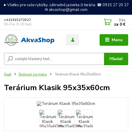
►Všetko pre vaše rybičky, záhradné jazierka či terária. ☎ 0915 27 20 27
✉ akvashop@gmail.com
0
ks
+421915272027
za
0 €
(Po-Pia, 8-16 hod.)
Menu
Hľadať
Úvod
Terárium na mieru
Terárium Klasik 95x35x60cm
Terárium Klasik 95x35x60cm