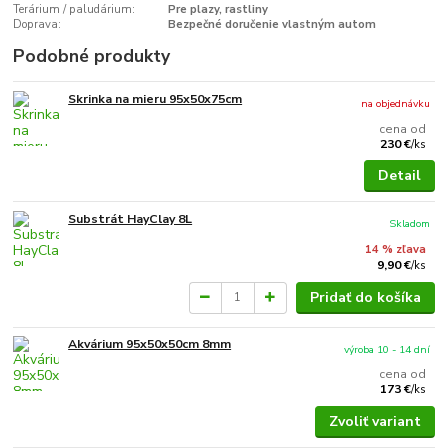
Terárium / paludárium:
Pre plazy, rastliny
Doprava:
Bezpečné doručenie vlastným autom
Podobné produkty
Skrinka na mieru 95x50x75cm
na objednávku
cena od
230 €
/
ks
Detail
Substrát HayClay 8L
Skladom
14 % zľava
9,90 €
/
ks
Pridať do košíka
Akvárium 95x50x50cm 8mm
výroba 10 - 14 dní
cena od
173 €
/
ks
Zvoliť variant