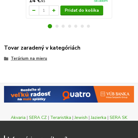
14 €
230 €
Skladom
/
ks
/
ks
Pridať do košíka
Tovar zaradený v kategóriách
Terárium na mieru
Akvaria
|
SERA CZ
|
Teraristika
|
Jewish
|
Jazierka
|
SERA SK