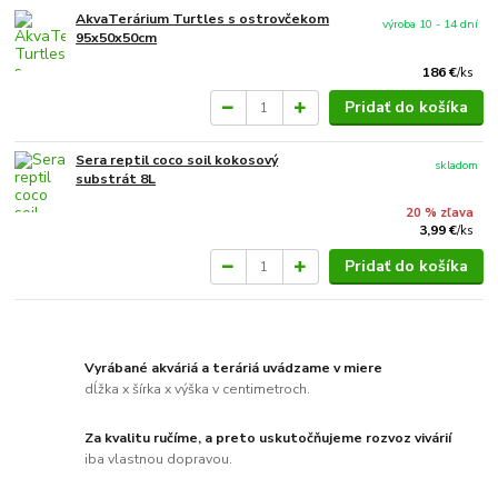
AkvaTerárium Turtles s ostrovčekom
výroba 10 - 14 dní
95x50x50cm
186 €
/
ks
Pridať do košíka
Sera reptil coco soil kokosový
skladom
substrát 8L
20 % zľava
3,99 €
/
ks
Pridať do košíka
Vyrábané akváriá a teráriá uvádzame v miere
dĺžka x šírka x výška v centimetroch.
Za kvalitu ručíme, a preto uskutočňujeme rozvoz vivárií
iba vlastnou dopravou.