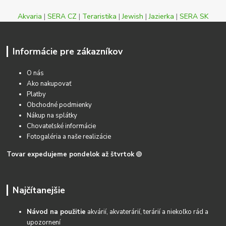
Akvaria
|
SERA CZ
|
Teraristika
|
Jewish
|
Jazierka
|
SERA SK
Informácie pre zákazníkov
O nás
Ako nakupovať
Platby
Obchodné podmienky
Nákup na splátky
Chovateľské informácie
Fotogaléria a naše realizácie
Tovar expedujeme pondelok až štvrtok
🟢
Najčítanejšie
Návod na použitie
akvárií, akvaterárií, terárií a niekoľko rád a
upozornení