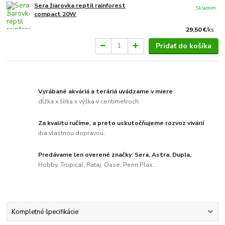
Sera žiarovka reptil rainforest
Skladom
compact 20W
29,50 €
/
ks
Pridať do košíka
Vyrábané akváriá a teráriá uvádzame v miere
dĺžka x šírka x výška v centimetroch.
Za kvalitu ručíme, a preto uskutočňujeme rozvoz vivárií
iba vlastnou dopravou.
Predávame len overené značky: Sera, Astra, Dupla,
Hobby, Tropical, Rataj, Oase, Penn Plax...
Kompletné špecifikácie