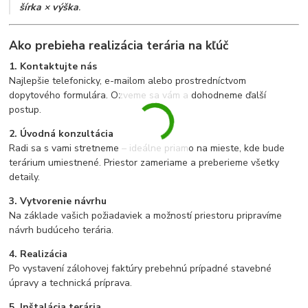
šírka × výška
.
Ako prebieha realizácia terária na kľúč
1. Kontaktujte nás
Najlepšie telefonicky, e-mailom alebo prostredníctvom
dopytového formulára. Ozveme sa vám a dohodneme ďalší
postup.
2. Úvodná konzultácia
Radi sa s vami stretneme – ideálne priamo na mieste, kde bude
terárium umiestnené. Priestor zameriame a preberieme všetky
detaily.
3. Vytvorenie návrhu
Na základe vašich požiadaviek a možností priestoru pripravíme
návrh budúceho terária.
4. Realizácia
Po vystavení zálohovej faktúry prebehnú prípadné stavebné
úpravy a technická príprava.
5. Inštalácia terária