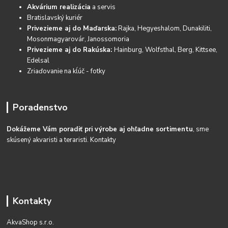
Akvárium realizácia
a servis
Bratislavský kuriér
Privezieme aj do Maďarska:
Rajka, Hegyeshalom, Dunakiliti,
Mosonmagyarovár, Janossomoria
Privezieme aj do Rakúska:
Hainburg, Wolfsthal, Berg, Kittsee,
Edelsal
Zriaďovanie na kĺúč - fotky
Poradenstvo
Dokážeme Vám poradiť pri výrobe aj ohľadne sortimentu
, sme
skúsený akvaristi a teraristi.
Kontakty
Kontakty
AkvaShop s.r.o.