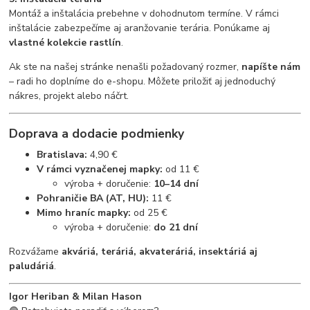
Montáž a inštalácia prebehne v dohodnutom termíne. V rámci
inštalácie zabezpečíme aj aranžovanie terária. Ponúkame aj
vlastné kolekcie rastlín
.
Ak ste na našej stránke nenašli požadovaný rozmer,
napíšte nám
– radi ho doplníme do e-shopu. Môžete priložiť aj jednoduchý
nákres, projekt alebo náčrt.
Doprava a dodacie podmienky
Bratislava:
4,90 €
V rámci vyznačenej mapky:
od 11 €
výroba + doručenie:
10–14 dní
Pohraničie BA (AT, HU):
11 €
Mimo hraníc mapky:
od 25 €
výroba + doručenie:
do 21 dní
Rozvážame
akváriá, teráriá, akvateráriá, insektáriá aj
paludáriá
.
Igor Heriban & Milan Hason