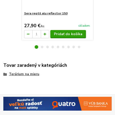
Sera reptil alu reflector 150
Sera reptil 
27,90 €
34,40 €
skladom
/
ks
/
k
Pridať do košíka
Tovar zaradený v kategóriách
Terárium na mieru