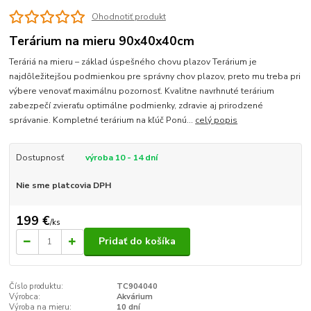
Ohodnotiť produkt
Terárium na mieru 90x40x40cm
Teráriá na mieru – základ úspešného chovu plazov Terárium je
najdôležitejšou podmienkou pre správny chov plazov, preto mu treba pri
výbere venovať maximálnu pozornosť. Kvalitne navrhnuté terárium
zabezpečí zvieraťu optimálne podmienky, zdravie aj prirodzené
správanie. Kompletné terárium na kľúč Ponú...
celý popis
Dostupnosť
výroba 10 - 14 dní
Nie sme platcovia DPH
199 €
/
ks
Pridať do košíka
Číslo produktu:
TC904040
Výrobca:
Akvárium
Výroba na mieru:
10 dní