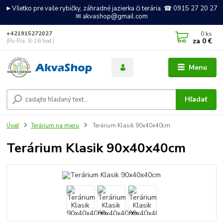
►Všetko pre vaše rybičky, záhradné jazierka či terária. ☎ 0915 27 20 27
✉ akvashop@gmail.com
0
ks
+421915272027
za
0 €
(Po-Pia, 8-16 hod.)
Menu
Hľadať
Úvod
Terárium na mieru
Terárium Klasik 90x40x40cm
Terárium Klasik 90x40x40cm