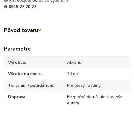
🟢 Potrebujete poradiť s výberom?
☎️
0915 27 20 27
Pôvod tovaru
Parametre
Výrobca
Akvárium
Výroba na mieru
10 dní
Terárium / paludárium
Pre plazy, rastliny
Doprava
Bezpečné doručenie vlastným
autom