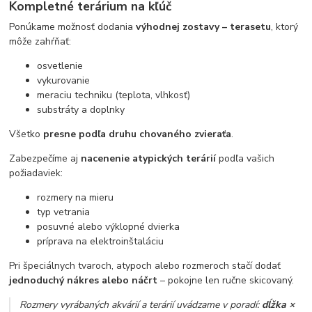
Kompletné terárium na kľúč
Ponúkame možnosť dodania
výhodnej zostavy – terasetu
, ktorý
môže zahŕňať:
osvetlenie
vykurovanie
meraciu techniku (teplota, vlhkosť)
substráty a doplnky
Všetko
presne podľa druhu chovaného zvieraťa
.
Zabezpečíme aj
nacenenie atypických terárií
podľa vašich
požiadaviek:
rozmery na mieru
typ vetrania
posuvné alebo výklopné dvierka
príprava na elektroinštaláciu
Pri špeciálnych tvaroch, atypoch alebo rozmeroch stačí dodať
jednoduchý nákres alebo náčrt
– pokojne len ručne skicovaný.
Rozmery vyrábaných akvárií a terárií uvádzame v poradí:
dĺžka ×