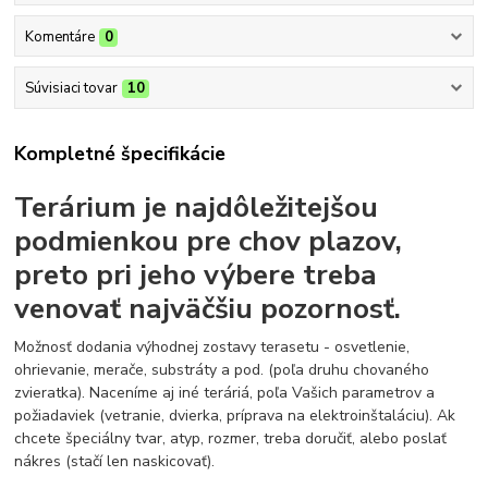
Komentáre
0
Súvisiaci tovar
10
Kompletné špecifikácie
Terárium je najdôležitejšou
podmienkou pre chov plazov,
preto pri jeho výbere treba
venovať najväčšiu pozornosť.
Možnosť dodania výhodnej zostavy terasetu - osvetlenie,
ohrievanie, merače, substráty a pod. (poľa druhu chovaného
zvieratka). Naceníme aj iné teráriá, poľa Vašich parametrov a
požiadaviek (vetranie, dvierka, príprava na elektroinštaláciu). Ak
chcete špeciálny tvar, atyp, rozmer, treba doručiť, alebo poslať
nákres (stačí len naskicovať).