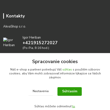
Kontakty
AkvaShop s.r.o.
Igor Heriban
+421915272027
(Po-Pia, 8-16 hod.)
akvashop@gmail.com
Spracovanie cookies
Náš e-shop a partneri potrebujú Váš
súhlas
s použitím súborov
cookies, aby Vám mohli zobrazovať informácie týkajúce sa Vašich
záujmov.
Súhlasím
Nastavenia
Realizujeme prírodné akvária: AkvaShop s.r.o. • IBAN:
SK3911000000002947087849
Súhlas môžete odmietnuť
tu
.