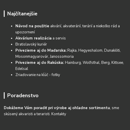
Najčítanejšie
Návod na použitie
akvárií, akvaterárií, terárií a niekoľko rád a
upozornení
Akvárium realizácia
a servis
Bratislavský kuriér
Privezieme aj do Maďarska:
Rajka, Hegyeshalom, Dunakiliti,
Mosonmagyarovár, Janossomoria
Privezieme aj do Rakúska:
Hainburg, Wolfsthal, Berg, Kittsee,
Edelsal
Zriaďovanie na kĺúč - fotky
Poradenstvo
Dokážeme Vám poradiť pri výrobe aj ohľadne sortimentu
, sme
skúsený akvaristi a teraristi.
Kontakty