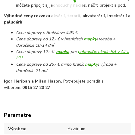
môžete pripojiť aj jednoduchý nákres, náčrt, projekt a pod.
Výhodné ceny rozvozu akvárií, terárií, akvaterárií, insektárií a
paludárií
Cena dopravy v Bratislave 4.90 €
Cena dopravy od 12,- € v hraniciach
mapky
! výroba +
doručenie 10-14 dní
Cena dopravy 12.- €
mapka
pre
pohraničie okolie BA v AT a
HU
Cena dopravy od 25,- € mimo hraníc
mapky
! výroba +
doručenie 21 dní
Igor Heriban a Milan Hason.
Potrebujete poradiť s
výberom:
0915 27 20 27
Parametre
Výrobca
Akvárium