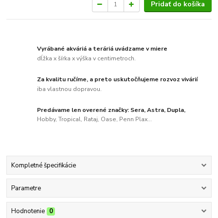
Pridať do košíka
Vyrábané akváriá a teráriá uvádzame v miere
dĺžka x šírka x výška v centimetroch.
Za kvalitu ručíme, a preto uskutočňujeme rozvoz vivárií
iba vlastnou dopravou.
Predávame len overené značky: Sera, Astra, Dupla,
Hobby, Tropical, Rataj, Oase, Penn Plax...
Kompletné špecifikácie
Parametre
Hodnotenie
0