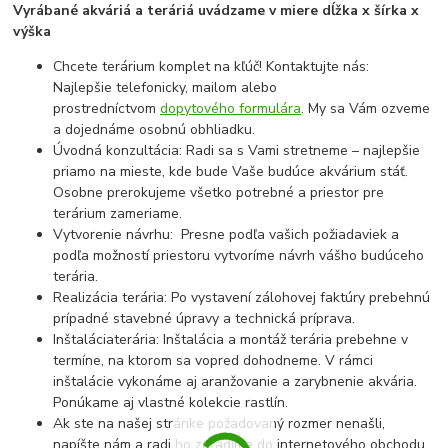
Vyrábané akváriá a teráriá uvádzame v miere dĺžka x šírka x
výška
Chcete terárium komplet na kľúč! Kontaktujte nás:
Najlepšie telefonicky, mailom alebo
prostredníctvom
dopytového formulára
. My sa Vám ozveme
a dojednáme osobnú obhliadku.
Úvodná konzultácia: Radi sa s Vami stretneme – najlepšie
priamo na mieste, kde bude Vaše budúce akvárium stáť.
Osobne prerokujeme všetko potrebné a priestor pre
terárium zameriame.
Vytvorenie návrhu: Presne podľa vašich požiadaviek a
podľa možností priestoru vytvoríme návrh vášho budúceho
terária.
Realizácia terária: Po vystavení zálohovej faktúry prebehnú
prípadné stavebné úpravy a technická príprava.
Inštaláciaterária: Inštalácia a montáž terária prebehne v
termíne, na ktorom sa vopred dohodneme. V rámci
inštalácie vykonáme aj aranžovanie a zarybnenie akvária.
Ponúkame aj vlastné kolekcie rastlín.
Ak ste na našej stránke požadovaný rozmer nenašli,
napíšte nám a radi ho zaradíme do internetového obchodu,