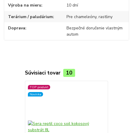
Výroba na mieru
10 dní
Terárium / paludárium
Pre chameleóny, rastliny
Doprava
Bezpečné doručenie vlastným
autom
Súvisiaci tovar
10
TOP produkt
Novinka