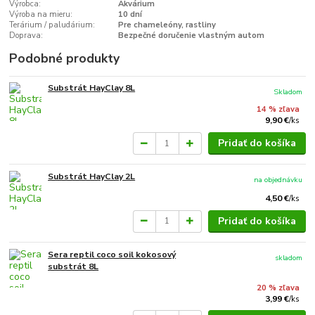
Výrobca:
Akvárium
Výroba na mieru:
10 dní
Terárium / paludárium:
Pre chameleóny, rastliny
Doprava:
Bezpečné doručenie vlastným autom
Podobné produkty
Substrát HayClay 8L
Skladom
14 % zľava
9,90 €
/
ks
Pridať do košíka
Substrát HayClay 2L
na objednávku
4,50 €
/
ks
Pridať do košíka
Sera reptil coco soil kokosový
skladom
substrát 8L
20 % zľava
3,99 €
/
ks