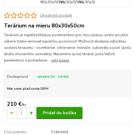
Ohodnotiť produkt
Terárium na mieru 80x30x50cm
Terárium je najdôležitejšou podmienkou pre chov plazov, preto pri jeho
výbere treba venovať najväčšiu pozornosť. Možnosť dodania výhodnej
zostavy terasetu - osvetlenie, ohrievanie, merače, substráty a pod. (poľa
druhu chovaného zvieratka). Naceníme aj iné teráriá, poľa Vašich
parametrov a požiadavie...
celý popis
Dostupnosť
výroba 10 - 14 dní
Nie sme platcovia DPH
210 €
/
ks
Pridať do košíka
Číslo produktu:
TC803050