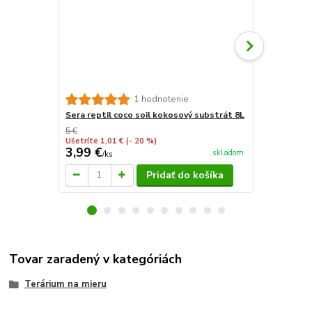
Akvarijné d
1 hodnotenie
Sera reptil coco soil kokosový substrát 8L
5 €
Ušetríte 1,01 €
(- 20 %)
3,99 €
24,95 €
skladom
/
ks
/
d
Pridať do košíka
Tovar zaradený v kategóriách
Terárium na mieru