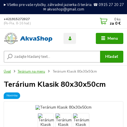
►Všetko pre vaše rybičky, záhradné jazierka či terária. ☎ 0915 27 20 27
✉ akvashop@gmail.com
0
ks
+421915272027
za
0 €
(Po-Pia, 8-16 hod.)
Menu
Hľadať
Úvod
Terárium na mieru
Terárium Klasik 80x30x50cm
Terárium Klasik 80x30x50cm
Novinka