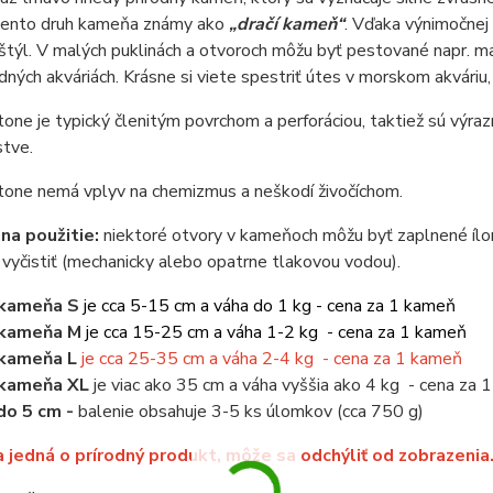
 tento druh kameňa známy ako
„dračí kameň“
. Vďaka výnimočnej
štýl. V malých puklinách a otvoroch môžu byť pestované napr. 
ných akváriách. Krásne si viete spestriť útes v morskom akváriu, 
one je typický členitým povrchom a perforáciou, taktiež sú vý
stve.
tone nemá vplyv na chemizmus a neškodí živočíchom.
 na použitie:
niektoré otvory v kameňoch môžu byť zaplnené íl
vyčistiť (mechanicky alebo opatrne tlakovou vodou).
 kameňa S
je cca 5-15 cm a váha do 1 kg - cena za 1 kameň
 kameňa M
je cca 15-25 cm a váha 1-2 kg - cena za 1 kameň
 kameňa L
je cca 25-35 cm a váha 2-4 kg - cena za 1 kameň
 kameňa XL
je viac ako 35 cm a váha vyššia ako 4 kg - cena za
do 5 cm -
balenie obsahuje 3-5 ks úlomkov (cca 750 g)
 jedná o prírodný produkt, môže sa odchýliť od zobrazenia