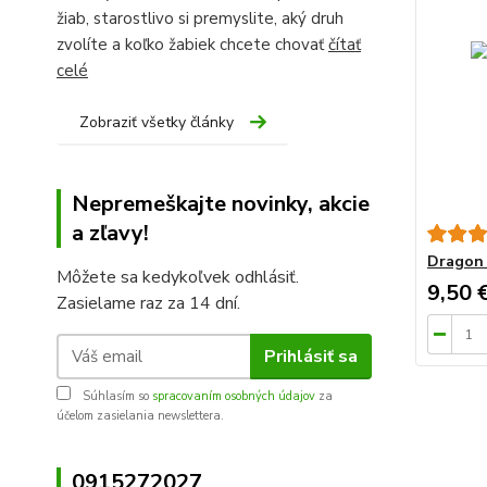
žiab, starostlivo si premyslite, aký druh
zvolíte a koľko žabiek chcete chovať
čítať
celé
Zobraziť všetky články
Nepremeškajte novinky, akcie
a zľavy!
Dragon 
Môžete sa kedykoľvek odhlásiť.
9,50 
Zasielame raz za 14 dní.
Prihlásiť sa
Súhlasím so
spracovaním osobných údajov
za
účelom zasielania newslettera.
0915272027