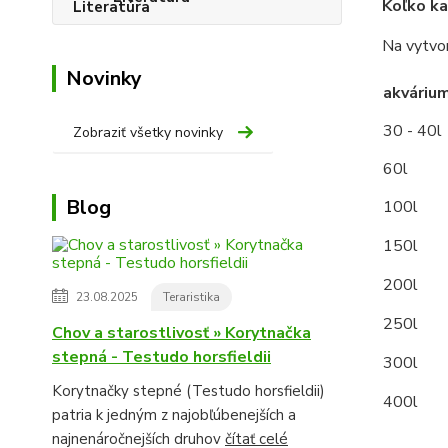
Koľko k
Na vytvo
Novinky
akváriu
30 - 40l
Zobraziť všetky novinky
60l
Blog
100l
150l
200l
23.08.2025
Teraristika
250l
Chov a starostlivosť » Korytnačka
stepná - Testudo horsfieldii
300l
Korytnačky stepné (Testudo horsfieldii)
400l
patria k jedným z najobľúbenejších a
najnenáročnejších druhov
čítať celé