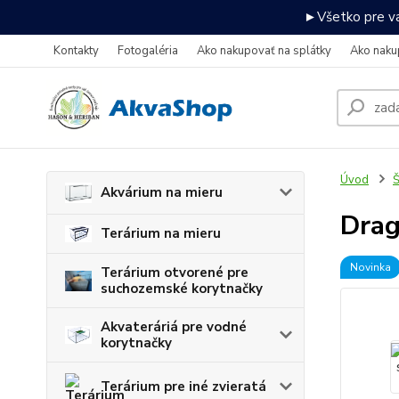
►Všetko pre va
Kontakty
Fotogaléria
Ako nakupovať na splátky
Ako naku
Úvod
Š
Akvárium na mieru
Drag
Terárium na mieru
Novinka
Terárium otvorené pre
suchozemské korytnačky
Akvateráriá pre vodné
korytnačky
Terárium pre iné zvieratá