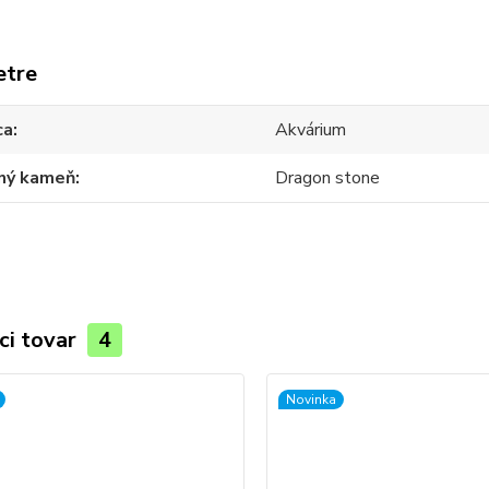
etre
ca
Akvárium
dný kameň
Dragon stone
ci tovar
4
Novinka