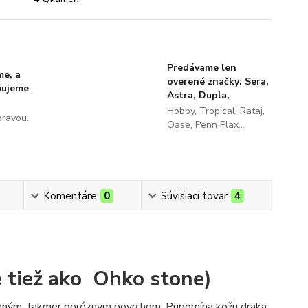
Predávame len
me, a
overené značky: Sera,
ňujeme
Astra, Dupla,
Hobby, Tropical, Rataj,
pravou.
Oase, Penn Plax...
Komentáre
0
Súvisiaci tovar
4
 tiež ako
Ohko stone
)
sneným, takmer poréznym povrchom. Pripomína kožu draka,