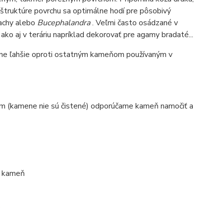
 štruktúre povrchu sa optimálne hodí pre pôsobivý
machy alebo
Bucephalandra
. Veľmi často osádzané v
ako aj v teráriu napríklad dekorovať pre agamy bradaté...
razne ľahšie oproti ostatným kameňom používaným v
om (kamene nie sú čistené) odporúčame kameň namočiť a
 1 kameň
.