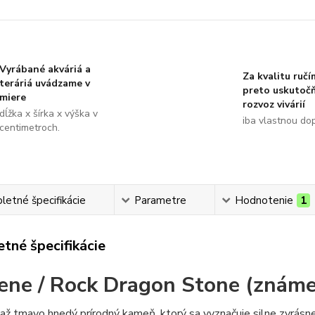
Vyrábané akváriá a
Za kvalitu ručí
teráriá uvádzame v
preto uskutoč
miere
rozvoz vivárií
dĺžka x šírka x výška v
iba vlastnou do
centimetroch.
etné špecifikácie
Parametre
Hodnotenie
1
tné špecifikácie
ne / Rock
Dragon Stone
(známe
 až tmavo hnedý prírodný kameň, ktorý sa vyznačuje silne zvrá