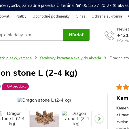
še rybičky, záhradné jazierka či terária. ☎ 0915 27 20 27 ✉ akv
povať
Platby
Obchodné podmienky
O nás
Ochrana súkromia
Neviet
Hľadať
+421
(Po-Pi
trk, piesky, kamene
Kamienky, kamene a skaly do akvária
Dragon ston
on stone L (2-4 kg)
TOP produkt
Kame
Kamene
až tma
zvrásn
preto 