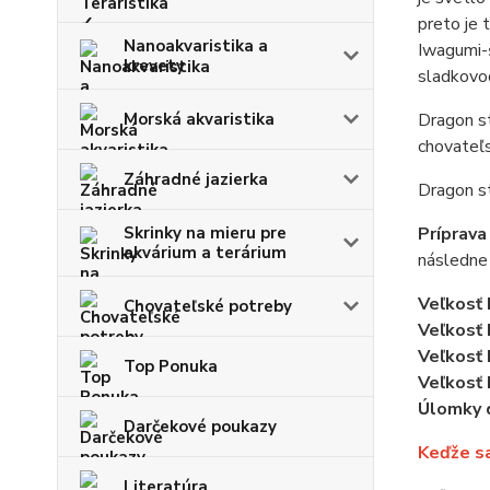
preto je
Nanoakvaristika a
Iwagumi-
krevety
sladkovod
Dragon st
Morská akvaristika
chovateľ
Záhradné jazierka
Dragon s
Príprava
Skrinky na mieru pre
akvárium a terárium
následne 
Veľkosť
Chovateľské potreby
Veľkosť
Veľkosť
Top Ponuka
Veľkosť
Úlomky 
Darčekové poukazy
Keďže sa
Literatúra