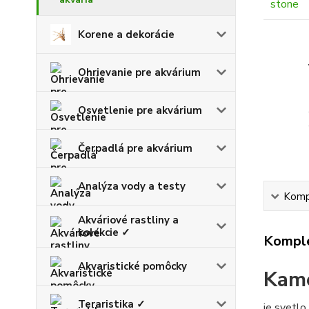
Korene a dekorácie
Ohrievanie pre akvárium
Osvetlenie pre akvárium
Čerpadlá pre akvárium
Analýza vody a testy
Kompl
Akváriové rastliny a
kolekcie ✓
Komple
Akvaristické pomôcky
Kame
Teraristika ✓
je svetlo