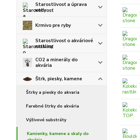
Starostlivosť a úprava
vody
Krmivo pre ryby
Starostlivosť o akváriové
rastliny
CO2 a minerály do
akvária
Štrk, piesky, kamene
Štrky a piesky do akvaria
Farebné štrky do akvária
Výživové substráty
Kamienky, kamene a skaly do
akvária