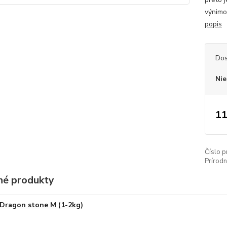
výnimo
popis
Dos
Nie
11
Číslo p
Prírod
é produkty
Dragon stone M (1-2kg)