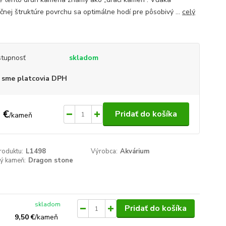
čnej štruktúre povrchu sa optimálne hodí pre pôsobivý ...
celý
tupnosť
skladom
 sme platcovia DPH
 €
Pridať do košíka
/
kameň
roduktu:
L1498
Výrobca:
Akvárium
ný kameň:
Dragon stone
skladom
Pridať do košíka
9,50 €
/
kameň