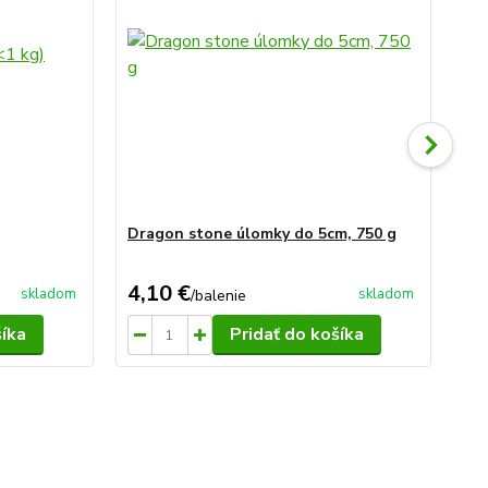
Dragon stone úlomky do 5cm, 750 g
Dr
4,10 €
20
skladom
skladom
/
balenie
šíka
Pridať do košíka