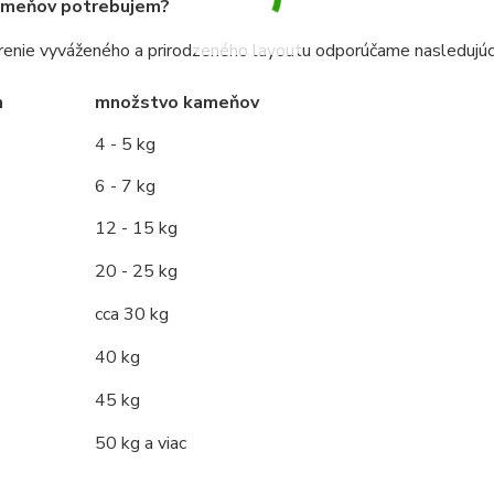
ameňov potrebujem?
renie vyváženého a prirodzeného layoutu odporúčame nasleduj
m
množstvo kameňov
4 - 5 kg
6 - 7 kg
12 - 15 kg
20 - 25 kg
cca 30 kg
40 kg
45 kg
50 kg a viac