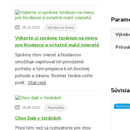
Param
05.12.2023
Výroba na mieru
Výrob
Vyberte si správne terárium na mieru
pre hlodavce a ostatné malé zvieratá
Príro
Správny chov zvierat a hlodavcov
umožňuje naplňovať ich prirodzené
potreby a tým prispieva k ich životnej
pohode a zdraviu. Rozmer terária voľte
podľ...
čítať celé
Súvisia
Novinka
18.05.2023
Teraristika
Chov žiab v teráriách
Pred tým, než sa rozhodnete pre chov