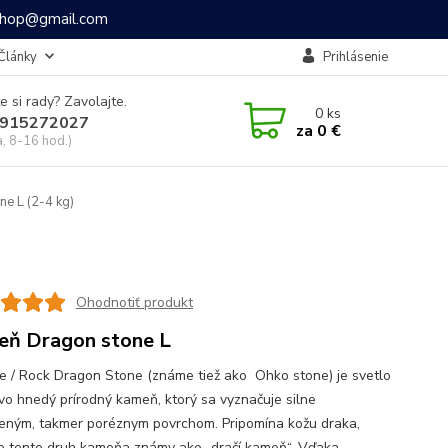
ashop@gmail.com
Články
Prihlásenie
e si rady? Zavolajte.
0
ks
915272027
za
0 €
a, 8-16 hod.)
e L (2-4 kg)
Ohodnotiť produkt
ň Dragon stone L
 / Rock Dragon Stone (známe tiež ako Ohko stone) je svetlo
vo hnedý prírodný kameň, ktorý sa vyznačuje silne
eným, takmer poréznym povrchom. Pripomína kožu draka,
je tento druh kameňa známy ako „dračí kameň“. Vďaka