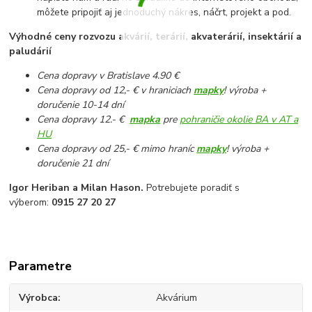
môžete pripojiť aj jednoduchý nákres, náčrt, projekt a pod.
Výhodné ceny rozvozu akvárií, terárií, akvaterárií, insektárií a
paludárií
Cena dopravy v Bratislave 4.90 €
Cena dopravy od 12,- € v hraniciach
mapky
! výroba +
doručenie 10-14 dní
Cena dopravy 12.- €
mapka
pre
pohraničie okolie BA v AT a
HU
Cena dopravy od 25,- € mimo hraníc
mapky
! výroba +
doručenie 21 dní
Igor Heriban a Milan Hason.
Potrebujete poradiť s
výberom:
0915 27 20 27
Parametre
Výrobca
Akvárium