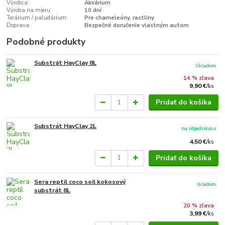
Výrobca:
Akvárium
Výroba na mieru:
10 dní
Terárium / paludárium:
Pre chameleóny, rastliny
Doprava:
Bezpečné doručenie vlastným autom
Podobné produkty
Substrát HayClay 8L
Skladom
14 % zľava
9,90 €
/
ks
Pridať do košíka
Substrát HayClay 2L
na objednávku
4,50 €
/
ks
Pridať do košíka
Sera reptil coco soil kokosový
skladom
substrát 8L
20 % zľava
3,99 €
/
ks