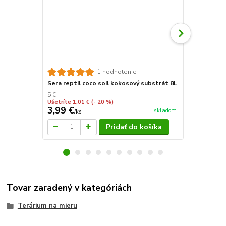
Akvarijné d
1 hodnotenie
Sera reptil coco soil kokosový substrát 8L
5 €
Ušetríte 1,01 €
(- 20 %)
3,99 €
24,95 €
skladom
/
ks
/
d
Pridať do košíka
Tovar zaradený v kategóriách
Terárium na mieru