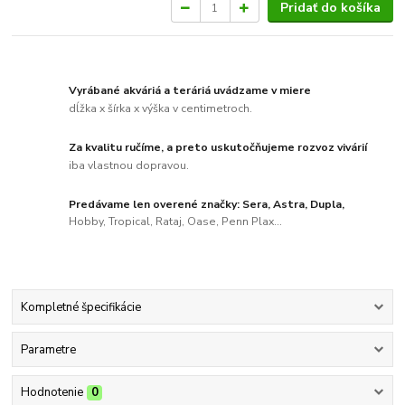
Pridať do košíka
Vyrábané akváriá a teráriá uvádzame v miere
dĺžka x šírka x výška v centimetroch.
Za kvalitu ručíme, a preto uskutočňujeme rozvoz vivárií
iba vlastnou dopravou.
Predávame len overené značky: Sera, Astra, Dupla,
Hobby, Tropical, Rataj, Oase, Penn Plax...
Kompletné špecifikácie
Parametre
Hodnotenie
0