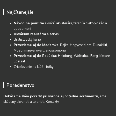
Najčítanejšie
Návod na použitie
akvárií, akvaterárií, terárií a niekoľko rád a
upozornení
Akvárium realizácia
a servis
Bratislavský kuriér
Privezieme aj do Maďarska:
Rajka, Hegyeshalom, Dunakiliti,
Mosonmagyarovár, Janossomoria
Privezieme aj do Rakúska:
Hainburg, Wolfsthal, Berg, Kittsee,
Edelsal
Zriaďovanie na kĺúč - fotky
Poradenstvo
Dokážeme Vám poradiť pri výrobe aj ohľadne sortimentu
, sme
skúsený akvaristi a teraristi.
Kontakty