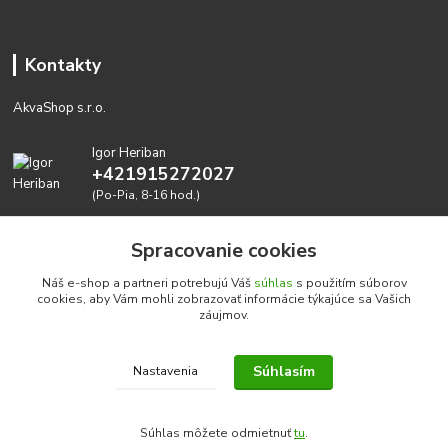
Kontakty
AkvaShop s.r.o.
Igor Heriban
+421915272027
(Po-Pia, 8-16 hod.)
akvashop@gmail.com
Spracovanie cookies
Náš e-shop a partneri potrebujú Váš
súhlas
s použitím súborov
cookies, aby Vám mohli zobrazovať informácie týkajúce sa Vašich
záujmov.
Súhlasím
Nastavenia
Realizujeme prírodné akvária: AkvaShop s.r.o. • IBAN:
SK3911000000002947087849
Súhlas môžete odmietnuť
tu
.