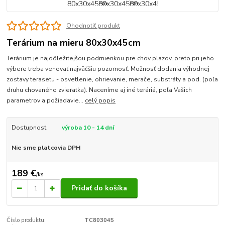
Ohodnotiť produkt
Terárium na mieru 80x30x45cm
Terárium je najdôležitejšou podmienkou pre chov plazov, preto pri jeho
výbere treba venovať najväčšiu pozornosť. Možnosť dodania výhodnej
zostavy terasetu - osvetlenie, ohrievanie, merače, substráty a pod. (poľa
druhu chovaného zvieratka). Naceníme aj iné teráriá, poľa Vašich
parametrov a požiadavie...
celý popis
Dostupnosť
výroba 10 - 14 dní
Nie sme platcovia DPH
189 €
/
ks
Pridať do košíka
Číslo produktu:
TC803045