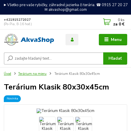
►Všetko pre vaše rybičky, záhradné jazierka či terária. ☎ 0915 27 20 27
✉ akvashop@gmail.com
0
ks
+421915272027
za
0 €
(Po-Pia, 8-16 hod.)
Menu
Hľadať
Úvod
Terárium na mieru
Terárium Klasik 80x30x45cm
Terárium Klasik 80x30x45cm
Novinka