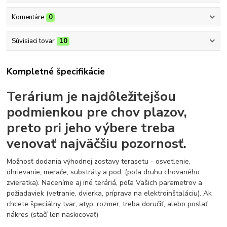
Komentáre
0
Súvisiaci tovar
10
Kompletné špecifikácie
Terárium je najdôležitejšou
podmienkou pre chov plazov,
preto pri jeho výbere treba
venovať najväčšiu pozornosť.
Možnosť dodania výhodnej zostavy terasetu - osvetlenie,
ohrievanie, merače, substráty a pod. (poľa druhu chovaného
zvieratka). Naceníme aj iné teráriá, poľa Vašich parametrov a
požiadaviek (vetranie, dvierka, príprava na elektroinštaláciu). Ak
chcete špeciálny tvar, atyp, rozmer, treba doručiť, alebo poslať
nákres (stačí len naskicovať).