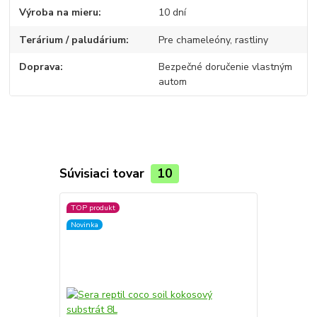
Výroba na mieru
10 dní
Terárium / paludárium
Pre chameleóny, rastliny
Doprava
Bezpečné doručenie vlastným
autom
Súvisiaci tovar
10
TOP produkt
Novinka