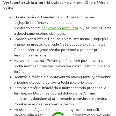
Vyrábané akváriá a teráriá uvádzame v miere dĺžka x šírka x
výška
Chcete terárium komplet na kľúč! Kontaktujte nás:
Najlepšie telefonicky, mailom alebo
prostredníctvom
dopytového formulára
. My sa Vám ozveme
a dojednáme osobnú obhliadku.
Úvodná konzultácia: Radi sa s Vami stretneme – najlepšie
priamo na mieste, kde bude Vaše budúce akvárium stáť.
Osobne prerokujeme všetko potrebné a priestor pre
terárium zameriame.
Vytvorenie návrhu: Presne podľa vašich požiadaviek a
podľa možností priestoru vytvoríme návrh vášho budúceho
terária.
Realizácia terária: Po vystavení zálohovej faktúry prebehnú
prípadné stavebné úpravy a technická príprava.
Inštaláciaterária: Inštalácia a montáž terária prebehne v
termíne, na ktorom sa vopred dohodneme. V rámci
inštalácie vykonáme aj aranžovanie a zarybnenie akvária.
Ponúkame aj vlastné kolekcie rastlín.
Ak ste na našej stránke požadovaný rozmer nenašli,
napíšte nám a radi ho zaradíme do internetového obchodu,