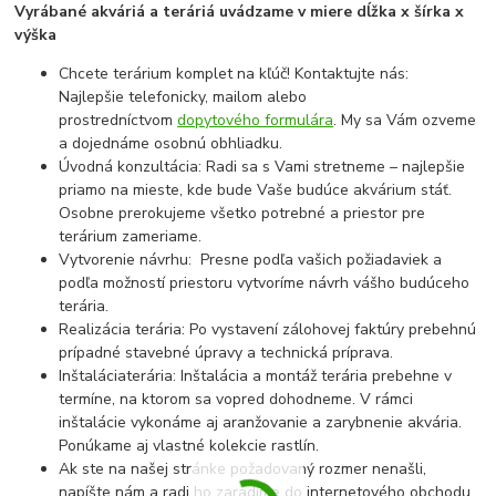
Vyrábané akváriá a teráriá uvádzame v miere dĺžka x šírka x
výška
Chcete terárium komplet na kľúč! Kontaktujte nás:
Najlepšie telefonicky, mailom alebo
prostredníctvom
dopytového formulára
. My sa Vám ozveme
a dojednáme osobnú obhliadku.
Úvodná konzultácia: Radi sa s Vami stretneme – najlepšie
priamo na mieste, kde bude Vaše budúce akvárium stáť.
Osobne prerokujeme všetko potrebné a priestor pre
terárium zameriame.
Vytvorenie návrhu: Presne podľa vašich požiadaviek a
podľa možností priestoru vytvoríme návrh vášho budúceho
terária.
Realizácia terária: Po vystavení zálohovej faktúry prebehnú
prípadné stavebné úpravy a technická príprava.
Inštaláciaterária: Inštalácia a montáž terária prebehne v
termíne, na ktorom sa vopred dohodneme. V rámci
inštalácie vykonáme aj aranžovanie a zarybnenie akvária.
Ponúkame aj vlastné kolekcie rastlín.
Ak ste na našej stránke požadovaný rozmer nenašli,
napíšte nám a radi ho zaradíme do internetového obchodu,