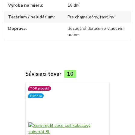
Výroba na mieru
10 dní
Terárium / paludárium
Pre chameleóny, rastliny
Doprava
Bezpečné doručenie vlastným
autom
Súvisiaci tovar
10
TOP produkt
Novinka