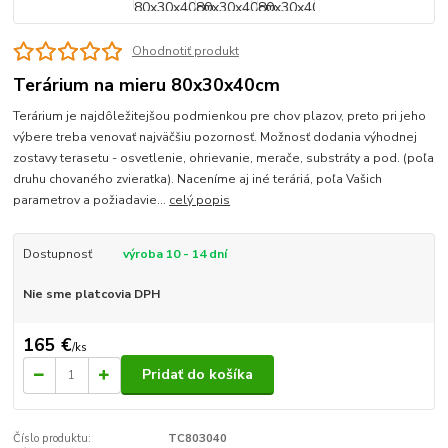
Ohodnotiť produkt
Terárium na mieru 80x30x40cm
Terárium je najdôležitejšou podmienkou pre chov plazov, preto pri jeho
výbere treba venovať najväčšiu pozornosť. Možnosť dodania výhodnej
zostavy terasetu - osvetlenie, ohrievanie, merače, substráty a pod. (poľa
druhu chovaného zvieratka). Naceníme aj iné teráriá, poľa Vašich
parametrov a požiadavie...
celý popis
Dostupnosť
výroba 10 - 14 dní
Nie sme platcovia DPH
165 €
/
ks
Pridať do košíka
Číslo produktu:
TC803040