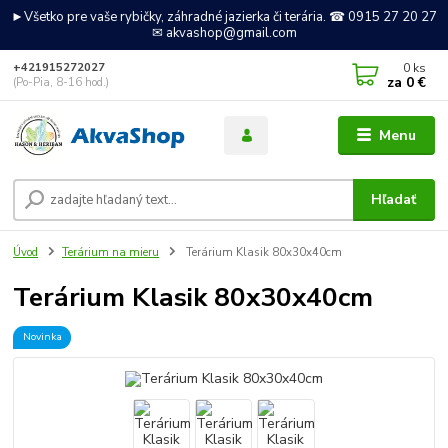
►Všetko pre vaše rybičky, záhradné jazierka či terária. ☎ 0915 27 20 27
✉ akvashop@gmail.com
0
ks
+421915272027
za
0 €
(Po-Pia, 8-16 hod.)
Menu
Hľadať
Úvod
Terárium na mieru
Terárium Klasik 80x30x40cm
Terárium Klasik 80x30x40cm
Novinka