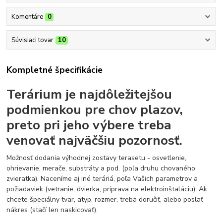
Komentáre
0
Súvisiaci tovar
10
Kompletné špecifikácie
Terárium je najdôležitejšou
podmienkou pre chov plazov,
preto pri jeho výbere treba
venovať najväčšiu pozornosť.
Možnosť dodania výhodnej zostavy terasetu - osvetlenie,
ohrievanie, merače, substráty a pod. (poľa druhu chovaného
zvieratka). Naceníme aj iné teráriá, poľa Vašich parametrov a
požiadaviek (vetranie, dvierka, príprava na elektroinštaláciu). Ak
chcete špeciálny tvar, atyp, rozmer, treba doručiť, alebo poslať
nákres (stačí len naskicovať).