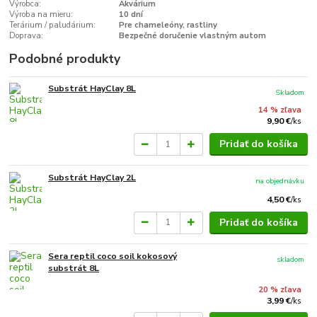
Výrobca:
Akvárium
Výroba na mieru:
10 dní
Terárium / paludárium:
Pre chameleóny, rastliny
Doprava:
Bezpečné doručenie vlastným autom
Podobné produkty
Substrát HayClay 8L
Skladom
14 % zľava
9,90 €
/
ks
Pridať do košíka
Substrát HayClay 2L
na objednávku
4,50 €
/
ks
Pridať do košíka
Sera reptil coco soil kokosový
skladom
substrát 8L
20 % zľava
3,99 €
/
ks