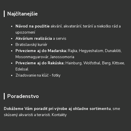
Najčítanejšie
Návod na použitie
akvárií, akvaterárií, terárií a niekoľko rád a
upozornení
Akvárium realizácia
a servis
Bratislavský kuriér
Privezieme aj do Maďarska:
Rajka, Hegyeshalom, Dunakiliti,
Mosonmagyarovár, Janossomoria
Privezieme aj do Rakúska:
Hainburg, Wolfsthal, Berg, Kittsee,
Edelsal
Zriaďovanie na kĺúč - fotky
Poradenstvo
Dokážeme Vám poradiť pri výrobe aj ohľadne sortimentu
, sme
skúsený akvaristi a teraristi.
Kontakty