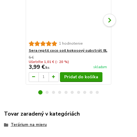
Akvarijné d
1 hodnotenie
Sera reptil coco soil kokosový substrát 8L
5 €
Ušetríte 1,01 €
(- 20 %)
3,99 €
24,95 €
skladom
/
ks
/
d
Pridať do košíka
Tovar zaradený v kategóriách
Terárium na mieru