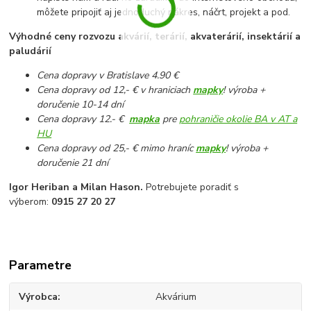
môžete pripojiť aj jednoduchý nákres, náčrt, projekt a pod.
Výhodné ceny rozvozu akvárií, terárií, akvaterárií, insektárií a
paludárií
Cena dopravy v Bratislave 4.90 €
Cena dopravy od 12,- € v hraniciach
mapky
! výroba +
doručenie 10-14 dní
Cena dopravy 12.- €
mapka
pre
pohraničie okolie BA v AT a
HU
Cena dopravy od 25,- € mimo hraníc
mapky
! výroba +
doručenie 21 dní
Igor Heriban a Milan Hason.
Potrebujete poradiť s
výberom:
0915 27 20 27
Parametre
Výrobca
Akvárium