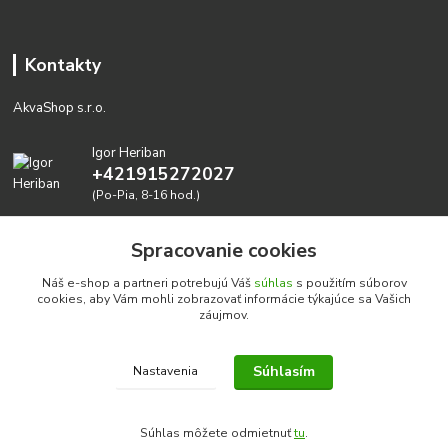
Kontakty
AkvaShop s.r.o.
Igor Heriban
+421915272027
(Po-Pia, 8-16 hod.)
akvashop@gmail.com
Spracovanie cookies
Náš e-shop a partneri potrebujú Váš
súhlas
s použitím súborov
cookies, aby Vám mohli zobrazovať informácie týkajúce sa Vašich
záujmov.
Súhlasím
Nastavenia
Realizujeme prírodné akvária: AkvaShop s.r.o. • IBAN:
SK3911000000002947087849
Súhlas môžete odmietnuť
tu
.