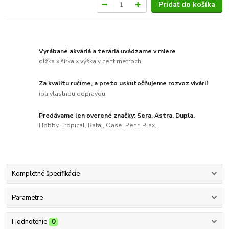
Pridať do košíka
Vyrábané akváriá a teráriá uvádzame v miere
dĺžka x šírka x výška v centimetroch.
Za kvalitu ručíme, a preto uskutočňujeme rozvoz vivárií
iba vlastnou dopravou.
Predávame len overené značky: Sera, Astra, Dupla,
Hobby, Tropical, Rataj, Oase, Penn Plax...
Kompletné špecifikácie
Parametre
Hodnotenie
0