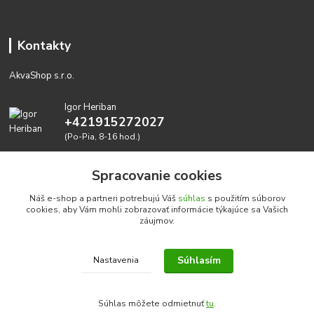
Kontakty
AkvaShop s.r.o.
Igor Heriban
+421915272027
(Po-Pia, 8-16 hod.)
akvashop@gmail.com
Spracovanie cookies
Náš e-shop a partneri potrebujú Váš
súhlas
s použitím súborov
cookies, aby Vám mohli zobrazovať informácie týkajúce sa Vašich
záujmov.
Súhlasím
Nastavenia
Realizujeme prírodné akvária: AkvaShop s.r.o. • IBAN:
SK3911000000002947087849
Súhlas môžete odmietnuť
tu
.