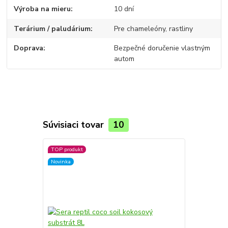
Výroba na mieru
10 dní
Terárium / paludárium
Pre chameleóny, rastliny
Doprava
Bezpečné doručenie vlastným
autom
Súvisiaci tovar
10
TOP produkt
Novinka