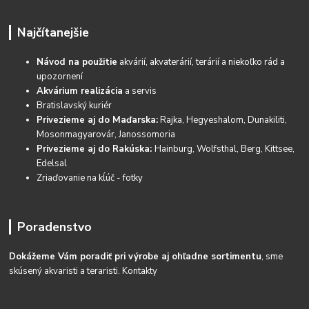
Najčítanejšie
Návod na použitie
akvárií, akvaterárií, terárií a niekoľko rád a
upozornení
Akvárium realizácia
a servis
Bratislavský kuriér
Privezieme aj do Maďarska:
Rajka, Hegyeshalom, Dunakiliti,
Mosonmagyarovár, Janossomoria
Privezieme aj do Rakúska:
Hainburg, Wolfsthal, Berg, Kittsee,
Edelsal
Zriaďovanie na kĺúč - fotky
Poradenstvo
Dokážeme Vám poradiť pri výrobe aj ohľadne sortimentu
, sme
skúsený akvaristi a teraristi.
Kontakty