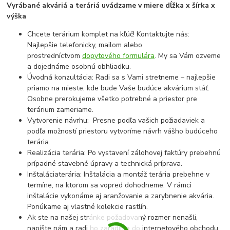
Vyrábané akváriá a teráriá uvádzame v miere dĺžka x šírka x
výška
Chcete terárium komplet na kľúč! Kontaktujte nás:
Najlepšie telefonicky, mailom alebo
prostredníctvom
dopytového formulára
. My sa Vám ozveme
a dojednáme osobnú obhliadku.
Úvodná konzultácia: Radi sa s Vami stretneme – najlepšie
priamo na mieste, kde bude Vaše budúce akvárium stáť.
Osobne prerokujeme všetko potrebné a priestor pre
terárium zameriame.
Vytvorenie návrhu: Presne podľa vašich požiadaviek a
podľa možností priestoru vytvoríme návrh vášho budúceho
terária.
Realizácia terária: Po vystavení zálohovej faktúry prebehnú
prípadné stavebné úpravy a technická príprava.
Inštaláciaterária: Inštalácia a montáž terária prebehne v
termíne, na ktorom sa vopred dohodneme. V rámci
inštalácie vykonáme aj aranžovanie a zarybnenie akvária.
Ponúkame aj vlastné kolekcie rastlín.
Ak ste na našej stránke požadovaný rozmer nenašli,
napíšte nám a radi ho zaradíme do internetového obchodu,