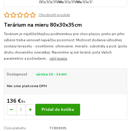
Ohodnotiť produkt
Terárium na mieru 80x30x35cm
Terárium je najdôležitejšou podmienkou pre chov plazov, preto pri jeho
výbere treba venovať najväčšiu pozornosť. Možnosť dodania výhodnej
zostavy terasetu - osvetlenie, ohrievanie, merače, substráty a pod. (poľa
druhu chovaného zvieratka). Naceníme aj iné teráriá, poľa Vašich
parametrov a požiadavie...
celý popis
Dostupnosť
výroba 10 - 14 dní
Nie sme platcovia DPH
136 €
/
ks
Pridať do košíka
Číslo produktu:
TC803035