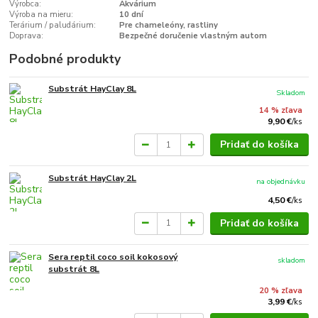
Výrobca:
Akvárium
Výroba na mieru:
10 dní
Terárium / paludárium:
Pre chameleóny, rastliny
Doprava:
Bezpečné doručenie vlastným autom
Podobné produkty
Substrát HayClay 8L
Skladom
14 % zľava
9,90 €
/
ks
Pridať do košíka
Substrát HayClay 2L
na objednávku
4,50 €
/
ks
Pridať do košíka
Sera reptil coco soil kokosový
skladom
substrát 8L
20 % zľava
3,99 €
/
ks