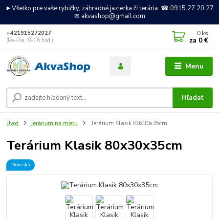
►Všetko pre vaše rybičky, záhradné jazierka či terária. ☎ 0915 27 20 27
✉ akvashop@gmail.com
0
ks
+421915272027
za
0 €
(Po-Pia, 8-16 hod.)
Menu
Hľadať
Úvod
Terárium na mieru
Terárium Klasik 80x30x35cm
Terárium Klasik 80x30x35cm
Novinka