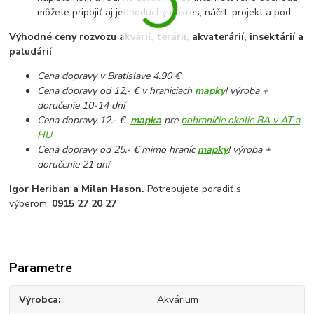
môžete pripojiť aj jednoduchý nákres, náčrt, projekt a pod.
Výhodné ceny rozvozu akvárií, terárií, akvaterárií, insektárií a
paludárií
Cena dopravy v Bratislave 4.90 €
Cena dopravy od 12,- € v hraniciach
mapky
! výroba +
doručenie 10-14 dní
Cena dopravy 12.- €
mapka
pre
pohraničie okolie BA v AT a
HU
Cena dopravy od 25,- € mimo hraníc
mapky
! výroba +
doručenie 21 dní
Igor Heriban a Milan Hason.
Potrebujete poradiť s
výberom:
0915 27 20 27
Parametre
Výrobca
Akvárium