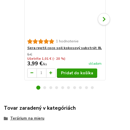
Akvarijné d
1 hodnotenie
Sera reptil coco soil kokosový substrát 8L
5 €
Ušetríte 1,01 €
(- 20 %)
3,99 €
24,95 €
skladom
/
ks
/
d
Pridať do košíka
Tovar zaradený v kategóriách
Terárium na mieru