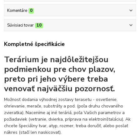
Komentáre
0
Súvisiaci tovar
10
Kompletné špecifikácie
Terárium je najdôležitejšou
podmienkou pre chov plazov,
preto pri jeho výbere treba
venovať najväčšiu pozornosť.
Možnosť dodania výhodnej zostavy terasetu - osvetlenie,
ohrievanie, merače, substráty a pod. (poľa druhu chovaného
zvieratka). Naceníme aj iné teráriá, poľa Vašich parametrov a
požiadaviek (vetranie, dvierka, príprava na elektroinštaláciu). Ak
chcete špeciálny tvar, atyp, rozmer, treba doručiť, alebo poslať
nákres (stačí len naskicovať).