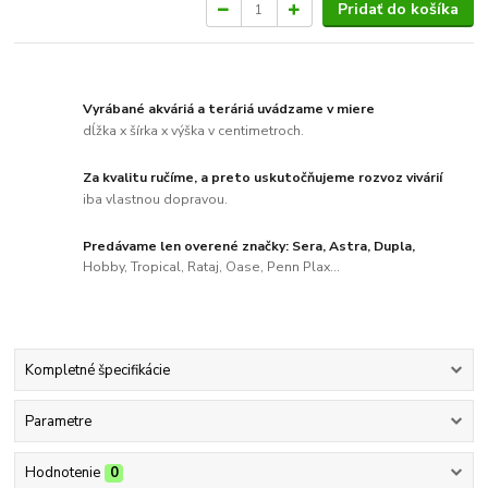
Pridať do košíka
Vyrábané akváriá a teráriá uvádzame v miere
dĺžka x šírka x výška v centimetroch.
Za kvalitu ručíme, a preto uskutočňujeme rozvoz vivárií
iba vlastnou dopravou.
Predávame len overené značky: Sera, Astra, Dupla,
Hobby, Tropical, Rataj, Oase, Penn Plax...
Kompletné špecifikácie
Parametre
Hodnotenie
0