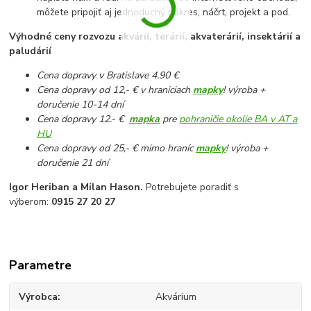
môžete pripojiť aj jednoduchý nákres, náčrt, projekt a pod.
Výhodné ceny rozvozu akvárií, terárií, akvaterárií, insektárií a
paludárií
Cena dopravy v Bratislave 4.90 €
Cena dopravy od 12,- € v hraniciach
mapky
! výroba +
doručenie 10-14 dní
Cena dopravy 12.- €
mapka
pre
pohraničie okolie BA v AT a
HU
Cena dopravy od 25,- € mimo hraníc
mapky
! výroba +
doručenie 21 dní
Igor Heriban a Milan Hason.
Potrebujete poradiť s
výberom:
0915 27 20 27
Parametre
Výrobca
Akvárium