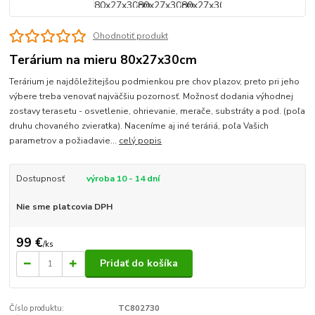
Ohodnotiť produkt
Terárium na mieru 80x27x30cm
Terárium je najdôležitejšou podmienkou pre chov plazov, preto pri jeho
výbere treba venovať najväčšiu pozornosť. Možnosť dodania výhodnej
zostavy terasetu - osvetlenie, ohrievanie, merače, substráty a pod. (poľa
druhu chovaného zvieratka). Naceníme aj iné teráriá, poľa Vašich
parametrov a požiadavie...
celý popis
Dostupnosť
výroba 10 - 14 dní
Nie sme platcovia DPH
99 €
/
ks
Pridať do košíka
Číslo produktu:
TC802730