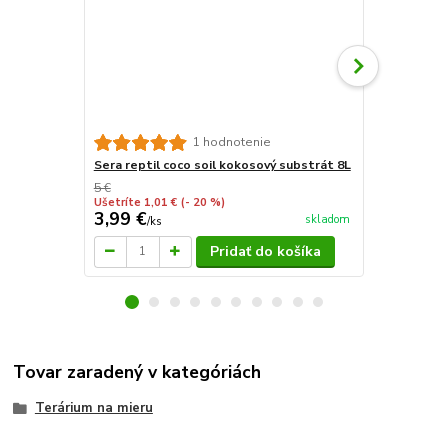
Akvarijné d
1 hodnotenie
Sera reptil coco soil kokosový substrát 8L
5 €
Ušetríte 1,01 €
(- 20 %)
3,99 €
24,95 €
skladom
/
ks
/
d
Pridať do košíka
Tovar zaradený v kategóriách
Terárium na mieru