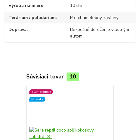
Výroba na mieru
10 dní
Terárium / paludárium
Pre chameleóny, rastliny
Doprava
Bezpečné doručenie vlastným
autom
Súvisiaci tovar
10
TOP produkt
Novinka