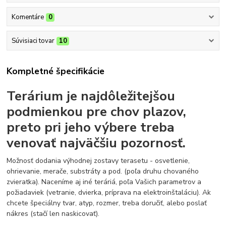
Komentáre
0
Súvisiaci tovar
10
Kompletné špecifikácie
Terárium je najdôležitejšou
podmienkou pre chov plazov,
preto pri jeho výbere treba
venovať najväčšiu pozornosť.
Možnosť dodania výhodnej zostavy terasetu - osvetlenie,
ohrievanie, merače, substráty a pod. (poľa druhu chovaného
zvieratka). Naceníme aj iné teráriá, poľa Vašich parametrov a
požiadaviek (vetranie, dvierka, príprava na elektroinštaláciu). Ak
chcete špeciálny tvar, atyp, rozmer, treba doručiť, alebo poslať
nákres (stačí len naskicovať).