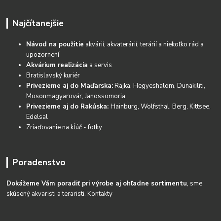
Najčítanejšie
Návod na použitie
akvárií, akvaterárií, terárií a niekoľko rád a
upozornení
Akvárium realizácia
a servis
Bratislavský kuriér
Privezieme aj do Maďarska:
Rajka, Hegyeshalom, Dunakiliti,
Mosonmagyarovár, Janossomoria
Privezieme aj do Rakúska:
Hainburg, Wolfsthal, Berg, Kittsee,
Edelsal
Zriaďovanie na kĺúč - fotky
Poradenstvo
Dokážeme Vám poradiť pri výrobe aj ohľadne sortimentu
, sme
skúsený akvaristi a teraristi.
Kontakty