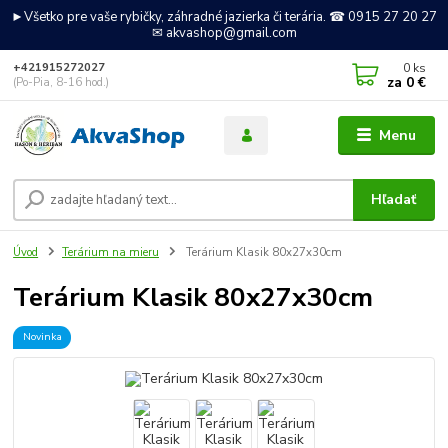
►Všetko pre vaše rybičky, záhradné jazierka či terária. ☎ 0915 27 20 27
✉ akvashop@gmail.com
0
ks
+421915272027
za
0 €
(Po-Pia, 8-16 hod.)
Menu
Hľadať
Úvod
Terárium na mieru
Terárium Klasik 80x27x30cm
Terárium Klasik 80x27x30cm
Novinka