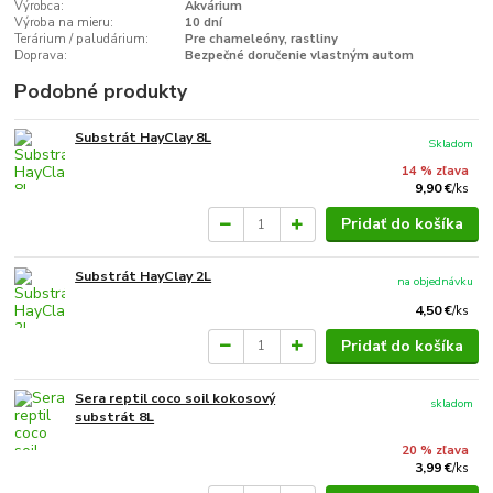
Výrobca:
Akvárium
Výroba na mieru:
10 dní
Terárium / paludárium:
Pre chameleóny, rastliny
Doprava:
Bezpečné doručenie vlastným autom
Podobné produkty
Substrát HayClay 8L
Skladom
14 % zľava
9,90 €
/
ks
Pridať do košíka
Substrát HayClay 2L
na objednávku
4,50 €
/
ks
Pridať do košíka
Sera reptil coco soil kokosový
skladom
substrát 8L
20 % zľava
3,99 €
/
ks