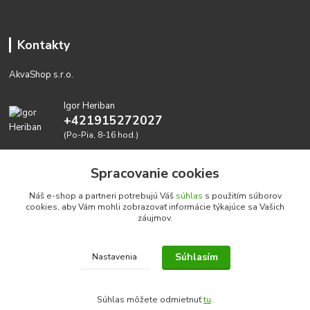
Kontakty
AkvaShop s.r.o.
Igor Heriban
+421915272027
(Po-Pia, 8-16 hod.)
akvashop@gmail.com
Spracovanie cookies
Náš e-shop a partneri potrebujú Váš
súhlas
s použitím súborov
cookies, aby Vám mohli zobrazovať informácie týkajúce sa Vašich
záujmov.
Súhlasím
Nastavenia
Realizujeme prírodné akvária: AkvaShop s.r.o. • IBAN:
SK3911000000002947087849
Súhlas môžete odmietnuť
tu
.