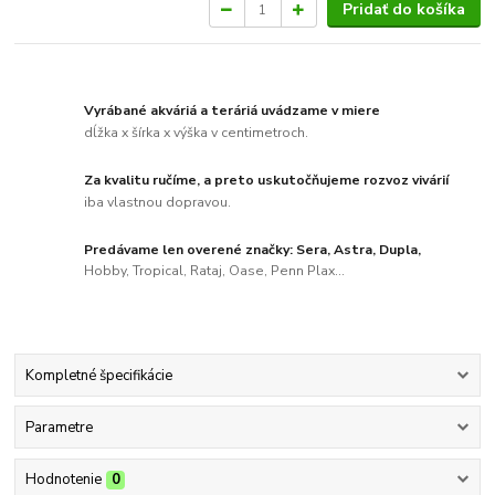
Pridať do košíka
Vyrábané akváriá a teráriá uvádzame v miere
dĺžka x šírka x výška v centimetroch.
Za kvalitu ručíme, a preto uskutočňujeme rozvoz vivárií
iba vlastnou dopravou.
Predávame len overené značky: Sera, Astra, Dupla,
Hobby, Tropical, Rataj, Oase, Penn Plax...
Kompletné špecifikácie
Parametre
Hodnotenie
0