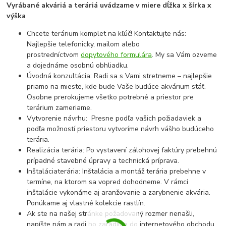
Vyrábané akváriá a teráriá uvádzame v miere dĺžka x šírka x
výška
Chcete terárium komplet na kľúč! Kontaktujte nás:
Najlepšie telefonicky, mailom alebo
prostredníctvom
dopytového formulára
. My sa Vám ozveme
a dojednáme osobnú obhliadku.
Úvodná konzultácia: Radi sa s Vami stretneme – najlepšie
priamo na mieste, kde bude Vaše budúce akvárium stáť.
Osobne prerokujeme všetko potrebné a priestor pre
terárium zameriame.
Vytvorenie návrhu: Presne podľa vašich požiadaviek a
podľa možností priestoru vytvoríme návrh vášho budúceho
terária.
Realizácia terária: Po vystavení zálohovej faktúry prebehnú
prípadné stavebné úpravy a technická príprava.
Inštaláciaterária: Inštalácia a montáž terária prebehne v
termíne, na ktorom sa vopred dohodneme. V rámci
inštalácie vykonáme aj aranžovanie a zarybnenie akvária.
Ponúkame aj vlastné kolekcie rastlín.
Ak ste na našej stránke požadovaný rozmer nenašli,
napíšte nám a radi ho zaradíme do internetového obchodu,