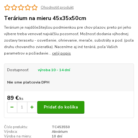
Ohodnotiť produkt
Terárium na mieru 45x35x50cm
Terárium je najdôležitejšou podmienkou pre chov plazov, preto pri jeho
výbere treba venovať najväčšiu pozornosť. Možnosť dodania výhodnej
zostavy terasetu - osvetlenie, ohrievanie, merače, substráty a pod. (poľa
druhu chovaného zvieratka). Naceníme aj iné teráriá, poľa Vašich
parametrov a požiadavie...
celý popis
Dostupnosť
výroba 10 - 14 dní
Nie sme platcovia DPH
89 €
/
ks
Pridať do košíka
Číslo produktu:
TC453550
Výrobca:
Akvárium
Výroba na mieru:
10 dní