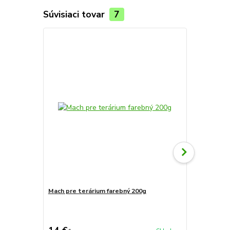
Súvisiaci tovar
7
TOP produkt
Mach pre terárium farebný 200g
Skrinka na 
cena od