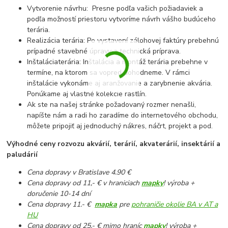
Vytvorenie návrhu: Presne podľa vašich požiadaviek a
podľa možností priestoru vytvoríme návrh vášho budúceho
terária.
Realizácia terária: Po vystavení zálohovej faktúry prebehnú
prípadné stavebné úpravy a technická príprava.
Inštaláciaterária: Inštalácia a montáž terária prebehne v
termíne, na ktorom sa vopred dohodneme. V rámci
inštalácie vykonáme aj aranžovanie a zarybnenie akvária.
Ponúkame aj vlastné kolekcie rastlín.
Ak ste na našej stránke požadovaný rozmer nenašli,
napíšte nám a radi ho zaradíme do internetového obchodu,
môžete pripojiť aj jednoduchý nákres, náčrt, projekt a pod.
Výhodné ceny rozvozu akvárií, terárií, akvaterárií, insektárií a
paludárií
Cena dopravy v Bratislave 4.90 €
Cena dopravy od 11,- € v hraniciach
mapky
! výroba +
doručenie 10-14 dní
Cena dopravy 11.- €
mapka
pre
pohraničie okolie BA v AT a
HU
Cena dopravy od 25,- € mimo hraníc
mapky
! výroba +