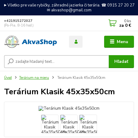
►Všetko pre vaše rybičky, záhradné jazierka či terária. ☎ 0915 27 20 27
✉ akvashop@gmail.com
0
ks
+421915272027
za
0 €
(Po-Pia, 8-16 hod.)
Menu
Hľadať
Úvod
Terárium na mieru
Terárium Klasik 45x35x50cm
Terárium Klasik 45x35x50cm