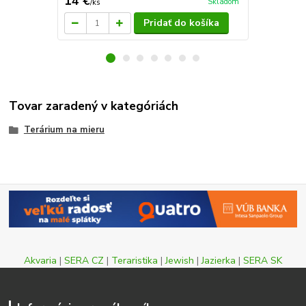
14 €
230 €
Skladom
/
ks
/
ks
Pridať do košíka
Tovar zaradený v kategóriách
Terárium na mieru
Akvaria
|
SERA CZ
|
Teraristika
|
Jewish
|
Jazierka
|
SERA SK