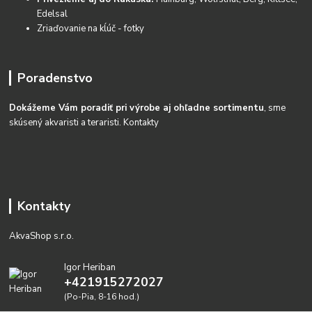
Edelsal
Zriaďovanie na kĺúč - fotky
Poradenstvo
Dokážeme Vám poradiť pri výrobe aj ohľadne sortimentu
, sme
skúsený akvaristi a teraristi.
Kontakty
Kontakty
AkvaShop s.r.o.
Igor Heriban
+421915272027
(Po-Pia, 8-16 hod.)