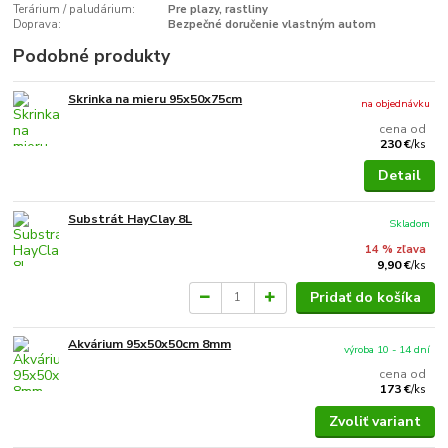
Terárium / paludárium:
Pre plazy, rastliny
Doprava:
Bezpečné doručenie vlastným autom
Podobné produkty
Skrinka na mieru 95x50x75cm
na objednávku
cena od
230 €
/
ks
Detail
Substrát HayClay 8L
Skladom
14 % zľava
9,90 €
/
ks
Pridať do košíka
Akvárium 95x50x50cm 8mm
výroba 10 - 14 dní
cena od
173 €
/
ks
Zvoliť variant