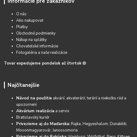
Informácie pre zákazníkov
O nás
Ako nakupovať
Platby
Obchodné podmienky
Nákup na splátky
Chovateľské informácie
Fotogaléria a naše realizácie
Tovar expedujeme pondelok až štvrtok
🟢
Najčítanejšie
Návod na použitie
akvárií, akvaterárií, terárií a niekoľko rád a
upozornení
Akvárium realizácia
a servis
Bratislavský kuriér
Privezieme aj do Maďarska:
Rajka, Hegyeshalom, Dunakiliti,
Mosonmagyarovár, Janossomoria
Privezieme aj do Rakúska:
Hainburg, Wolfsthal, Berg, Kittsee,