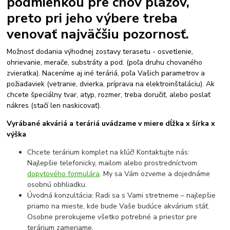
podmienkou pre chov plazov,
preto pri jeho výbere treba
venovať najväčšiu pozornosť.
Možnosť dodania výhodnej zostavy terasetu - osvetlenie,
ohrievanie, merače, substráty a pod. (poľa druhu chovaného
zvieratka). Naceníme aj iné teráriá, poľa Vašich parametrov a
požiadaviek (vetranie, dvierka, príprava na elektroinštaláciu). Ak
chcete špeciálny tvar, atyp, rozmer, treba doručiť, alebo poslať
nákres (stačí len naskicovať).
Vyrábané akváriá a teráriá uvádzame v miere dĺžka x šírka x
výška
Chcete terárium komplet na kľúč! Kontaktujte nás:
Najlepšie telefonicky, mailom alebo prostredníctvom
dopytového formulára
. My sa Vám ozveme a dojednáme
osobnú obhliadku.
Úvodná konzultácia: Radi sa s Vami stretneme – najlepšie
priamo na mieste, kde bude Vaše budúce akvárium stáť.
Osobne prerokujeme všetko potrebné a priestor pre
terárium zameriame.