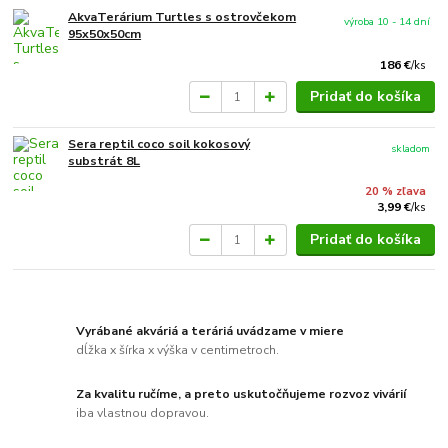
AkvaTerárium Turtles s ostrovčekom
výroba 10 - 14 dní
95x50x50cm
186 €
/
ks
Pridať do košíka
Sera reptil coco soil kokosový
skladom
substrát 8L
20 % zľava
3,99 €
/
ks
Pridať do košíka
Vyrábané akváriá a teráriá uvádzame v miere
dĺžka x šírka x výška v centimetroch.
Za kvalitu ručíme, a preto uskutočňujeme rozvoz vivárií
iba vlastnou dopravou.