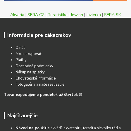
Akvaria
|
SERA CZ
|
Teraristika
|
Jewish
|
Jazierka
|
SERA SK
Informácie pre zákazníkov
O nás
Ako nakupovať
Platby
Obchodné podmienky
Nákup na splátky
Chovateľské informácie
Fotogaléria a naše realizácie
Tovar expedujeme pondelok až štvrtok
🟢
Najčítanejšie
Návod na použitie
akvárií, akvaterárií, terárií a niekoľko rád a