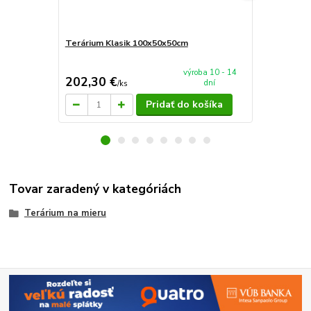
Terárium Klasik 100x50x50cm
Terárium Sp
výroba 10 - 14
202,30 €
90 €
dní
/
ks
/
ks
Pridať do košíka
Tovar zaradený v kategóriách
Terárium na mieru