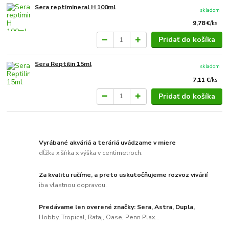
Sera reptimineral H 100ml
skladom
9,78 €
/
ks
Pridať do košíka
Sera Reptilin 15ml
skladom
7,11 €
/
ks
Pridať do košíka
Vyrábané akváriá a teráriá uvádzame v miere
dĺžka x šírka x výška v centimetroch.
Za kvalitu ručíme, a preto uskutočňujeme rozvoz vivárií
iba vlastnou dopravou.
Predávame len overené značky: Sera, Astra, Dupla,
Hobby, Tropical, Rataj, Oase, Penn Plax...