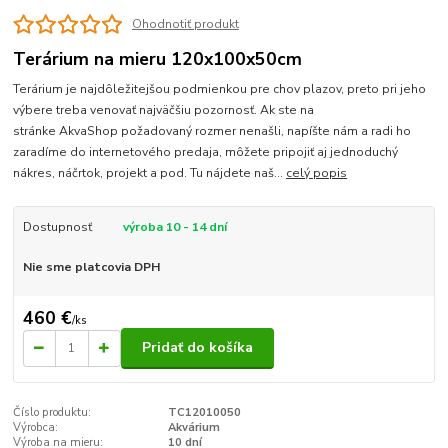
Ohodnotiť produkt
Terárium na mieru 120x100x50cm
Terárium je najdôležitejšou podmienkou pre chov plazov, preto pri jeho
výbere treba venovať najväčšiu pozornosť. Ak ste na
stránke AkvaShop požadovaný rozmer nenašli, napíšte nám a radi ho
zaradíme do internetového predaja, môžete pripojiť aj jednoduchý
nákres, náčrtok, projekt a pod. Tu nájdete naš...
celý popis
Dostupnosť
výroba 10 - 14 dní
Nie sme platcovia DPH
460 €
/
ks
Pridať do košíka
Číslo produktu:
TC12010050
Výrobca:
Akvárium
Výroba na mieru:
10 dní