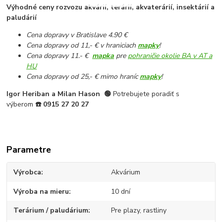
Výhodné ceny rozvozu akvárií, terárií, akvaterárií, insektárií a
paludárií
Cena dopravy v Bratislave 4.90 €
Cena dopravy od 11,- € v hraniciach
mapky
!
Cena dopravy 11.- €
mapka
pre
pohraničie okolie BA v AT a
HU
Cena dopravy od 25,- € mimo hraníc
mapky
!
Igor Heriban a Milan Hason
🟢
Potrebujete poradiť s
výberom
☎️
0915 27 20 27
Parametre
Výrobca
Akvárium
Výroba na mieru
10 dní
Terárium / paludárium
Pre plazy, rastliny