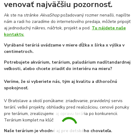
venovať najväčšiu pozornosť.
Ak ste na stránke
AkvaShop
požadovaný rozmer nenašli, napíšte
nám a radi ho zaradíme do internetového predaja, môžete pripojiť
aj jednoduchý nákres, náčrtok, projekt a pod.
Tu nájdete naše
kontakty.
Vyrábané teráriá uvádzame v miere dĺžka x šírka x výška v
centimetroch.
Potrebujete akvárium, terárium, paludárium nadštandardnej
veľkosti, alebo chcete zriadiť do interiéru na mieru?
Veríme, že si vyberiete nás, tým aj kvalitu a dlhoročnú
spokojnosť.
V Bratislave a okolí ponúkame: zriaďovanie, pravidelný servis
terárií, veľké projekty, obhliadky pred realizáciou, cenové ponuky
pre terárium, zrealizujeme aj opravu terária po konkurencii.
Terárium komplet na kľúč!
Naše terárium je vhodné aj pre detského chovateľa.