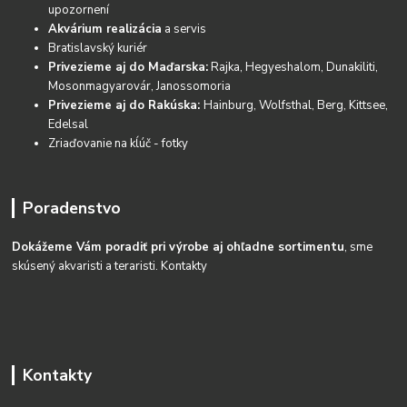
upozornení
Akvárium realizácia
a servis
Bratislavský kuriér
Privezieme aj do Maďarska:
Rajka, Hegyeshalom, Dunakiliti,
Mosonmagyarovár, Janossomoria
Privezieme aj do Rakúska:
Hainburg, Wolfsthal, Berg, Kittsee,
Edelsal
Zriaďovanie na kĺúč - fotky
Poradenstvo
Dokážeme Vám poradiť pri výrobe aj ohľadne sortimentu
, sme
skúsený akvaristi a teraristi.
Kontakty
Kontakty