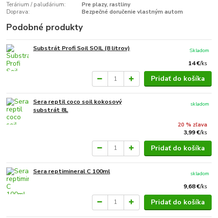
Terárium / paludárium:
Pre plazy, rastliny
Doprava:
Bezpečné doručenie vlastným autom
Podobné produkty
Substrát Profi Soil SOIL (8 litrov)
Skladom
14 €
/
ks
Pridať do košíka
Sera reptil coco soil kokosový
skladom
substrát 8L
20 % zľava
3,99 €
/
ks
Pridať do košíka
Sera reptimineral C 100ml
skladom
9,68 €
/
ks
Pridať do košíka