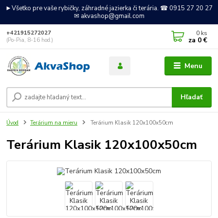
►Všetko pre vaše rybičky, záhradné jazierka či terária. ☎ 0915 27 20 27
✉ akvashop@gmail.com
0
ks
+421915272027
za
0 €
(Po-Pia, 8-16 hod.)
Menu
Hľadať
Úvod
Terárium na mieru
Terárium Klasik 120x100x50cm
Terárium Klasik 120x100x50cm