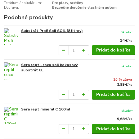
Terárium / paludárium:
Pre plazy, rastliny
Doprava:
Bezpečné doručenie vlastným autom
Podobné produkty
Substrát Profi Soil SOIL (8 litrov)
Skladom
14 €
/
ks
Pridať do košíka
Sera reptil coco soil kokosový
skladom
substrát 8L
20 % zľava
3,99 €
/
ks
Pridať do košíka
Sera reptimineral C 100ml
skladom
9,68 €
/
ks
Pridať do košíka