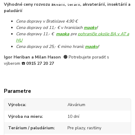
Výhodné ceny rozvozu akvárií, terárií, akvaterárií, insektárií a
paludárií
Cena dopravy v Bratislave 4.90 €
Cena dopravy od 11,- € v hraniciach
mapky
!
Cena dopravy 11.- €
mapka
pre
pohraničie okolie BA v AT a
HU
Cena dopravy od 25,- € mimo hraníc
mapky
!
Igor Heriban a Milan Hason
🟢
Potrebujete poradiť s
výberom
☎️
0915 27 20 27
Parametre
Výrobca
Akvárium
Výroba na mieru
10 dní
Terárium / paludárium
Pre plazy, rastliny