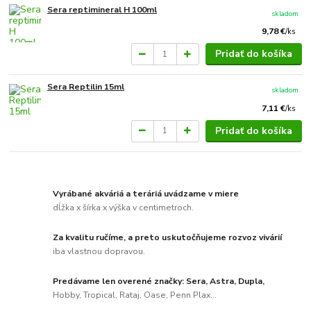
Sera reptimineral H 100ml
skladom
9,78 €
/
ks
Pridať do košíka
Sera Reptilin 15ml
skladom
7,11 €
/
ks
Pridať do košíka
Vyrábané akváriá a teráriá uvádzame v miere
dĺžka x šírka x výška v centimetroch.
Za kvalitu ručíme, a preto uskutočňujeme rozvoz vivárií
iba vlastnou dopravou.
Predávame len overené značky: Sera, Astra, Dupla,
Hobby, Tropical, Rataj, Oase, Penn Plax...