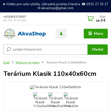
►Všetko pre vaše rybičky, záhradné jazierka či terária. ☎ 0915 27 20 27
✉ akvashop@gmail.com
0
ks
+421915272027
za
0 €
(Po-Pia, 8-16 hod.)
Menu
Hľadať
Úvod
Terárium na mieru
Terárium Klasik 110x40x60cm
Terárium Klasik 110x40x60cm