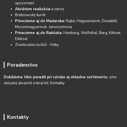
upozornení
Akvárium realizácia
a servis
Bratislavský kuriér
Privezieme aj do Maďarska:
Rajka, Hegyeshalom, Dunakiliti,
Mosonmagyarovár, Janossomoria
Privezieme aj do Rakúska:
Hainburg, Wolfsthal, Berg, Kittsee,
Edelsal
Zriaďovanie na kĺúč - fotky
Poradenstvo
Dokážeme Vám poradiť pri výrobe aj ohľadne sortimentu
, sme
skúsený akvaristi a teraristi.
Kontakty
Kontakty