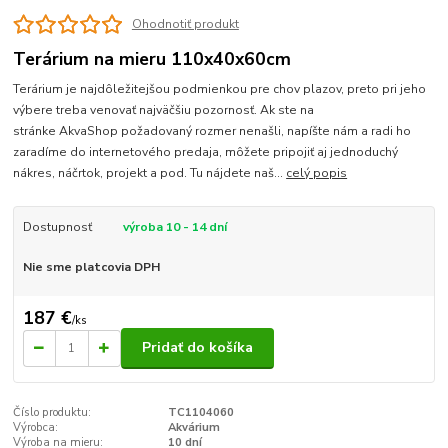
Ohodnotiť produkt
Terárium na mieru 110x40x60cm
Terárium je najdôležitejšou podmienkou pre chov plazov, preto pri jeho
výbere treba venovať najväčšiu pozornosť. Ak ste na
stránke AkvaShop požadovaný rozmer nenašli, napíšte nám a radi ho
zaradíme do internetového predaja, môžete pripojiť aj jednoduchý
nákres, náčrtok, projekt a pod. Tu nájdete naš...
celý popis
Dostupnosť
výroba 10 - 14 dní
Nie sme platcovia DPH
187 €
/
ks
Pridať do košíka
Číslo produktu:
TC1104060
Výrobca:
Akvárium
Výroba na mieru:
10 dní