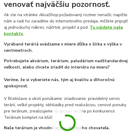
venovať najväčšiu pozornosť.
Ak ste na stránke
AkvaShop
požadovaný rozmer nenašli, napíšte
nám a radi ho zaradíme do internetového predaja, môžete pripojiť
aj jednoduchý nákres, náčrtok, projekt a pod.
Tu nájdete naše
kontakty.
Vyrábané teráriá uvádzame v miere dĺžka x šírka x výška v
centimetroch.
Potrebujete akvárium, terárium, paludárium nadštandardnej
veľkosti, alebo chcete zriadiť do interiéru na mieru?
Veríme, že si vyberiete nás, tým aj kvalitu a dlhoročnú
spokojnosť.
V Bratislave a okolí ponúkame: zriaďovanie, pravidelný servis
terárií, veľké projekty, obhliadky pred realizáciou, cenové ponuky
pre terárium, zrealizujeme aj opravu terária po konkurencii.
Terárium komplet na kľúč!
Naše terárium je vhodné aj pre detského chovateľa.