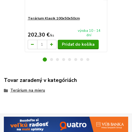
Terárium Klasik 100x50x50cm
Terárium Sp
výroba 10 - 14
202,30 €
90 €
dní
/
ks
/
ks
Pridať do košíka
Tovar zaradený v kategóriách
Terárium na mieru