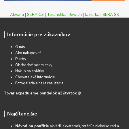
Akvaria
|
SERA CZ
|
Teraristika
|
Jewish
|
Jazierka
|
SERA SK
Informácie pre zákazníkov
O nás
Ako nakupovať
Platby
Obchodné podmienky
Nákup na splátky
Chovateľské informácie
Fotogaléria a naše realizácie
Tovar expedujeme pondelok až štvrtok
🟢
Najčítanejšie
Návod na použitie
akvárií, akvaterárií, terárií a niekoľko rád a