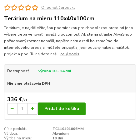
Ohodnotiť produkt
Terárium na mieru 110x40x100cm
Terárium je najdôležitejšou podmienkou pre chov plazov, preto pri jeho
výbere treba venovať najväčšiu pozornosť. Ak ste na stránke AkvaShop
požadovaný rozmer nenašli, napíšte nám a radi ho zaradíme do
internetového predaja, môžete pripojiť aj jednoduchý nákres, náčrtok,
projekt a pod. Tu nájdete naš...
celý popis
Dostupnosť
výroba 10 - 14 dní
Nie sme platcovia DPH
336 €
/
ks
Pridať do košíka
Číslo produktu:
TC110401006MM
Výrobca:
Akvárium
Výroba na mieru:
10 dní