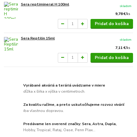
Sera reptimineral H 100ml
skladom
9,78 €
/
ks
Pridať do košíka
Sera Reptilin 15ml
skladom
7,11 €
/
ks
Pridať do košíka
Vyrábané akváriá a teráriá uvádzame v miere
dĺžka x šírka x výška v centimetroch.
Za kvalitu ručíme, a preto uskutočňujeme rozvoz vivárií
iba vlastnou dopravou.
Predávame len overené značky: Sera, Astra, Dupla,
Hobby, Tropical, Rataj, Oase, Penn Plax...