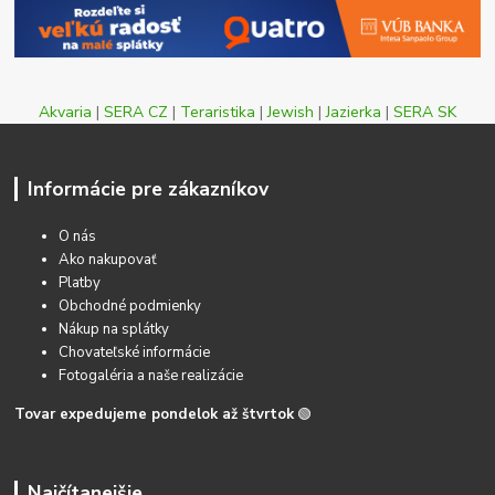
Akvaria
|
SERA CZ
|
Teraristika
|
Jewish
|
Jazierka
|
SERA SK
Informácie pre zákazníkov
O nás
Ako nakupovať
Platby
Obchodné podmienky
Nákup na splátky
Chovateľské informácie
Fotogaléria a naše realizácie
Tovar expedujeme pondelok až štvrtok
🟢
Najčítanejšie