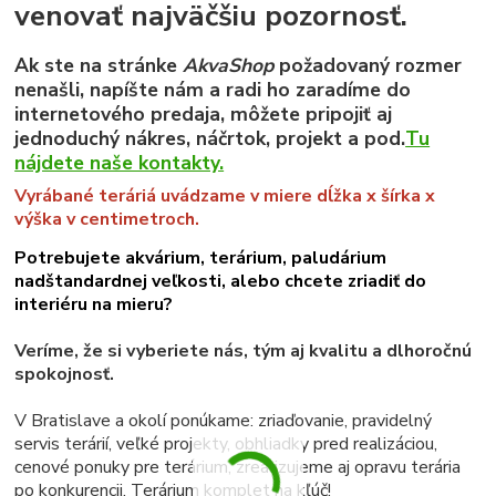
venovať najväčšiu pozornosť.
Ak ste na stránke
AkvaShop
požadovaný rozmer
nenašli, napíšte nám a radi ho zaradíme do
internetového predaja, môžete pripojiť aj
jednoduchý nákres, náčrtok, projekt a pod.
Tu
nájdete naše kontakty.
Vyrábané teráriá uvádzame v miere dĺžka x šírka x
výška v centimetroch.
Potrebujete akvárium, terárium, paludárium
nadštandardnej veľkosti, alebo chcete zriadiť do
interiéru na mieru?
Veríme, že si vyberiete nás, tým aj kvalitu a dlhoročnú
spokojnosť.
V Bratislave a okolí ponúkame: zriaďovanie, pravidelný
servis terárií, veľké projekty, obhliadky pred realizáciou,
cenové ponuky pre terárium, zrealizujeme aj opravu terária
po konkurencii. Terárium komplet na kľúč!