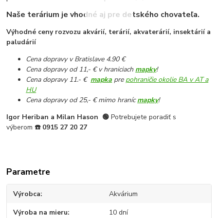
Naše terárium je vhodné aj pre detského chovateľa.
Výhodné ceny rozvozu akvárií, terárií, akvaterárií, insektárií a
paludárií
Cena dopravy v Bratislave 4.90 €
Cena dopravy od 11,- € v hraniciach
mapky
!
Cena dopravy 11.- €
mapka
pre
pohraničie okolie BA v AT a
HU
Cena dopravy od 25,- € mimo hraníc
mapky
!
Igor Heriban a Milan Hason
🟢
Potrebujete poradiť s
výberom
☎️
0915 27 20 27
Parametre
Výrobca
Akvárium
Výroba na mieru
10 dní