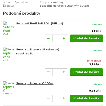
Terárium / paludárium:
Pre plazy, rastliny
Doprava:
Bezpečné doručenie vlastným autom
Podobné produkty
Substrát Profi Soil SOIL (8 litrov)
Skladom
14 €
/
ks
Pridať do košíka
Sera reptil coco soil kokosový
skladom
substrát 8L
20 % zľava
3,99 €
/
ks
Pridať do košíka
Sera reptimineral C 100ml
skladom
9,68 €
/
ks
Pridať do košíka