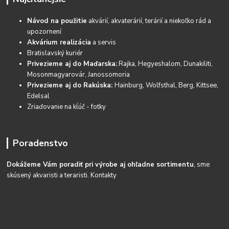
Návod na použitie
akvárií, akvaterárií, terárií a niekoľko rád a
upozornení
Akvárium realizácia
a servis
Bratislavský kuriér
Privezieme aj do Maďarska:
Rajka, Hegyeshalom, Dunakiliti,
Mosonmagyarovár, Janossomoria
Privezieme aj do Rakúska:
Hainburg, Wolfsthal, Berg, Kittsee,
Edelsal
Zriaďovanie na kĺúč - fotky
Poradenstvo
Dokážeme Vám poradiť pri výrobe aj ohľadne sortimentu
, sme
skúsený akvaristi a teraristi.
Kontakty