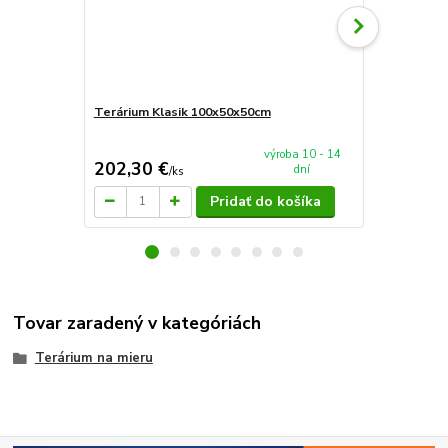
Terárium Klasik 100x50x50cm
Terárium Sp
výroba 10 - 14
202,30 €
90 €
dní
/
ks
/
ks
Pridať do košíka
Tovar zaradený v kategóriách
Terárium na mieru