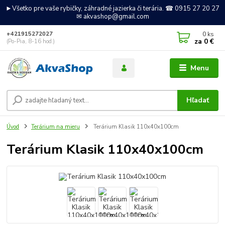
►Všetko pre vaše rybičky, záhradné jazierka či terária. ☎ 0915 27 20 27
✉ akvashop@gmail.com
0
ks
+421915272027
za
0 €
(Po-Pia, 8-16 hod.)
Menu
Hľadať
Úvod
Terárium na mieru
Terárium Klasik 110x40x100cm
Terárium Klasik 110x40x100cm