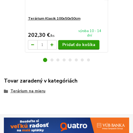
Terárium Klasik 100x50x50cm
Terárium Sp
výroba 10 - 14
202,30 €
90 €
dní
/
ks
/
ks
Pridať do košíka
Tovar zaradený v kategóriách
Terárium na mieru