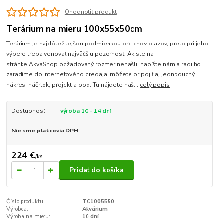
Ohodnotiť produkt
Terárium na mieru 100x55x50cm
Terárium je najdôležitejšou podmienkou pre chov plazov, preto pri jeho
výbere treba venovať najväčšiu pozornosť. Ak ste na
stránke AkvaShop požadovaný rozmer nenašli, napíšte nám a radi ho
zaradíme do internetového predaja, môžete pripojiť aj jednoduchý
nákres, náčrtok, projekt a pod. Tu nájdete naš...
celý popis
Dostupnosť
výroba 10 - 14 dní
Nie sme platcovia DPH
224 €
/
ks
Pridať do košíka
Číslo produktu:
TC1005550
Výrobca:
Akvárium
Výroba na mieru:
10 dní