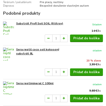
Terárium / paludárium:
Pre plazy, rastliny
Doprava:
Bezpečné doručenie vlastným autom
Podobné produkty
Substrát Profi Soil SOIL (8 litrov)
Skladom
14 €
/
ks
Pridať do košíka
Sera reptil coco soil kokosový
skladom
substrát 8L
20 % zľava
3,99 €
/
ks
Pridať do košíka
Sera reptimineral C 100ml
skladom
9,68 €
/
ks
Pridať do košíka