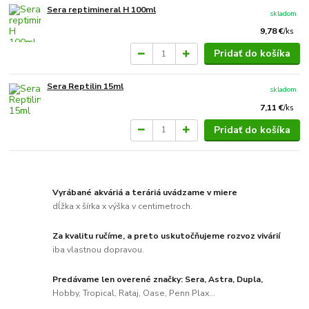
Sera reptimineral H 100ml
skladom
9,78 €
/
ks
Pridať do košíka
Sera Reptilin 15ml
skladom
7,11 €
/
ks
Pridať do košíka
Vyrábané akváriá a teráriá uvádzame v miere
dĺžka x šírka x výška v centimetroch.
Za kvalitu ručíme, a preto uskutočňujeme rozvoz vivárií
iba vlastnou dopravou.
Predávame len overené značky: Sera, Astra, Dupla,
Hobby, Tropical, Rataj, Oase, Penn Plax...