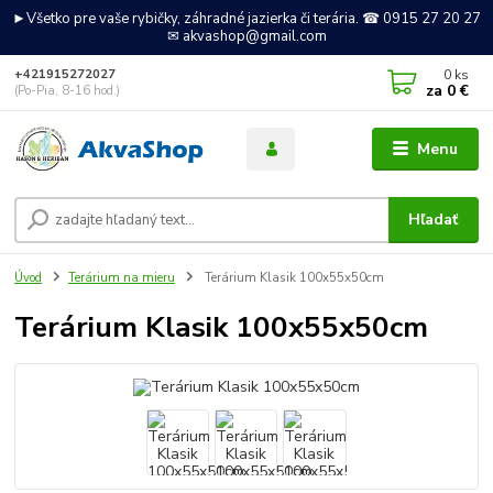
►Všetko pre vaše rybičky, záhradné jazierka či terária. ☎ 0915 27 20 27
✉ akvashop@gmail.com
0
ks
+421915272027
za
0 €
(Po-Pia, 8-16 hod.)
Menu
Hľadať
Úvod
Terárium na mieru
Terárium Klasik 100x55x50cm
Terárium Klasik 100x55x50cm