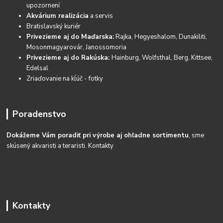
upozornení
Akvárium realizácia
a servis
Bratislavský kuriér
Privezieme aj do Maďarska:
Rajka, Hegyeshalom, Dunakiliti,
Mosonmagyarovár, Janossomoria
Privezieme aj do Rakúska:
Hainburg, Wolfsthal, Berg, Kittsee,
Edelsal
Zriaďovanie na kĺúč - fotky
Poradenstvo
Dokážeme Vám poradiť pri výrobe aj ohľadne sortimentu
, sme
skúsený akvaristi a teraristi.
Kontakty
Kontakty