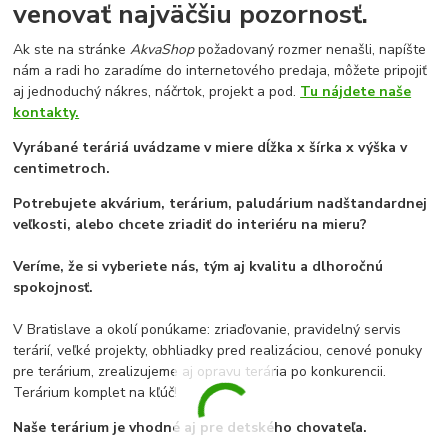
venovať najväčšiu pozornosť.
Ak ste na stránke
AkvaShop
požadovaný rozmer nenašli, napíšte
nám a radi ho zaradíme do internetového predaja, môžete pripojiť
aj jednoduchý nákres, náčrtok, projekt a pod.
Tu nájdete naše
kontakty.
Vyrábané teráriá uvádzame v miere dĺžka x šírka x výška v
centimetroch.
Potrebujete akvárium, terárium, paludárium nadštandardnej
veľkosti, alebo chcete zriadiť do interiéru na mieru?
Veríme, že si vyberiete nás, tým aj kvalitu a dlhoročnú
spokojnosť.
V Bratislave a okolí ponúkame: zriaďovanie, pravidelný servis
terárií, veľké projekty, obhliadky pred realizáciou, cenové ponuky
pre terárium, zrealizujeme aj opravu terária po konkurencii.
Terárium komplet na kľúč!
Naše terárium je vhodné aj pre detského chovateľa.