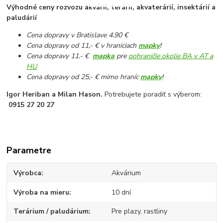
Výhodné ceny rozvozu akvárií, terárií, akvaterárií, insektárií a
paludárií
Cena dopravy v Bratislave 4.90 €
Cena dopravy od 11,- € v hraniciach
mapky
!
Cena dopravy 11.- €
mapka
pre
pohraničie okolie BA v AT a
HU
Cena dopravy od 25,- € mimo hraníc
mapky
!
Igor Heriban a Milan Hason.
Potrebujete poradiť s výberom:
0915 27 20 27
Parametre
Výrobca
Akvárium
Výroba na mieru
10 dní
Terárium / paludárium
Pre plazy, rastliny