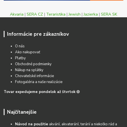
Akvaria
|
SERA CZ
|
Teraristika
|
Jewish
|
Jazierka
|
SERA SK
Informácie pre zákazníkov
O nás
Ako nakupovať
Platby
Obchodné podmienky
Nákup na splátky
Chovateľské informácie
Fotogaléria a naše realizácie
Tovar expedujeme pondelok až štvrtok
🟢
Najčítanejšie
Návod na použitie
akvárií, akvaterárií, terárií a niekoľko rád a