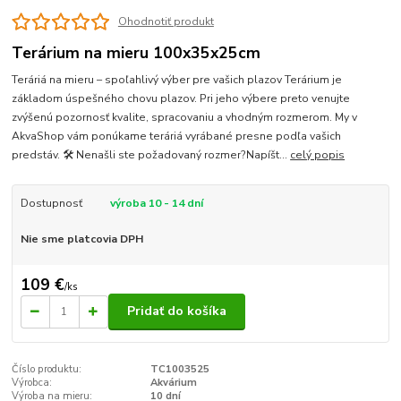
Ohodnotiť produkt
Terárium na mieru 100x35x25cm
Teráriá na mieru – spoľahlivý výber pre vašich plazov Terárium je
základom úspešného chovu plazov. Pri jeho výbere preto venujte
zvýšenú pozornosť kvalite, spracovaniu a vhodným rozmerom. My v
AkvaShop vám ponúkame teráriá vyrábané presne podľa vašich
predstáv. 🛠 Nenašli ste požadovaný rozmer?Napíšt...
celý popis
Dostupnosť
výroba 10 - 14 dní
Nie sme platcovia DPH
109 €
/
ks
Pridať do košíka
Číslo produktu:
TC1003525
Výrobca:
Akvárium
Výroba na mieru:
10 dní