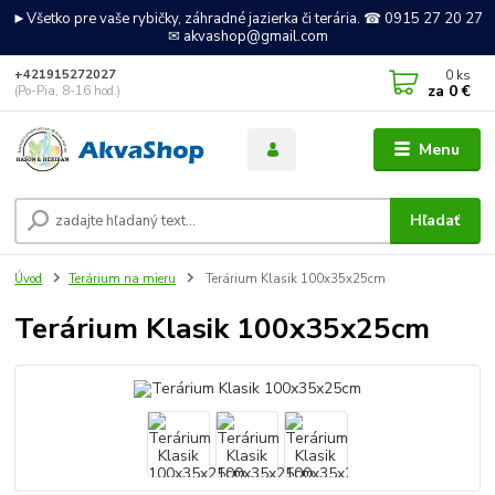
►Všetko pre vaše rybičky, záhradné jazierka či terária. ☎ 0915 27 20 27
✉ akvashop@gmail.com
0
ks
+421915272027
za
0 €
(Po-Pia, 8-16 hod.)
Menu
Hľadať
Úvod
Terárium na mieru
Terárium Klasik 100x35x25cm
Terárium Klasik 100x35x25cm