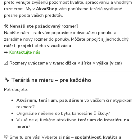
preto venujte zvýšenú pozornosť kvalite, spracovaniu a vhodným
rozmerom. My v
AkvaShop
vám ponúkame teráriá vyrábané
presne podľa vašich predstáv.
🛠
Nenašli ste požadovaný rozmer?
Napíšte nám – radi vám pripravíme individuálnu ponuku a
zaradíme nový rozmer do ponuky. Môžete pripojiť aj jednoduchý
náčrt
,
projekt
alebo
vizualizáciu
.
➡️
Kontaktujte nás
📐 Rozmery uvádzame v tvare:
dĺžka × šírka × výška (v cm)
🔧 Teráriá na mieru – pre každého
Potrebujete:
Akvárium, terárium, paludárium
vo väčšom či netypickom
rozmere?
Originálne riešenie do bytu, kancelárie či školy?
Vizuálne aj funkčne atraktívne
terárium do interiéru na
mieru
?
💡 Sme tu pre vás! Vyberte si nás –
spoľahlivosť, kvalita a