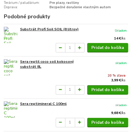
Terárium / paludárium:
Pre plazy, rastliny
Doprava:
Bezpečné doručenie vlastným autom
Podobné produkty
Substrát Profi Soil SOIL (8 litrov)
Skladom
14 €
/
ks
Pridať do košíka
Sera reptil coco soil kokosový
skladom
substrát 8L
20 % zľava
3,99 €
/
ks
Pridať do košíka
Sera reptimineral C 100ml
skladom
9,68 €
/
ks
Pridať do košíka