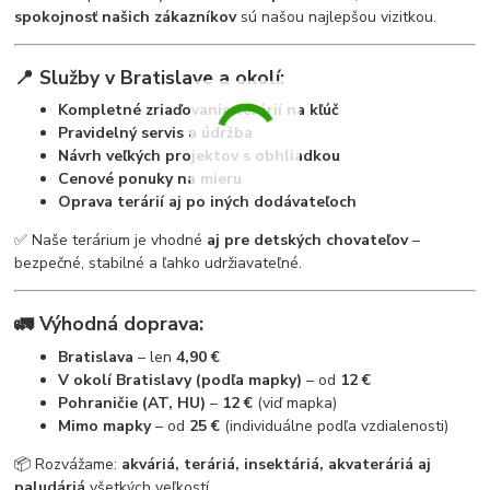
spokojnosť našich zákazníkov
sú našou najlepšou vizitkou.
📍 Služby v Bratislave a okolí:
Kompletné zriaďovanie terárií na kľúč
Pravidelný servis a údržba
Návrh veľkých projektov s obhliadkou
Cenové ponuky na mieru
Oprava terárií aj po iných dodávateľoch
✅ Naše terárium je vhodné
aj pre detských chovateľov
–
bezpečné, stabilné a ľahko udržiavateľné.
🚛 Výhodná doprava:
Bratislava
– len
4,90 €
V okolí Bratislavy (podľa mapky)
– od
12 €
Pohraničie (AT, HU)
–
12 €
(viď mapka)
Mimo mapky
– od
25 €
(individuálne podľa vzdialenosti)
📦 Rozvážame:
akváriá, teráriá, insektáriá, akvateráriá aj
paludáriá
všetkých veľkostí.