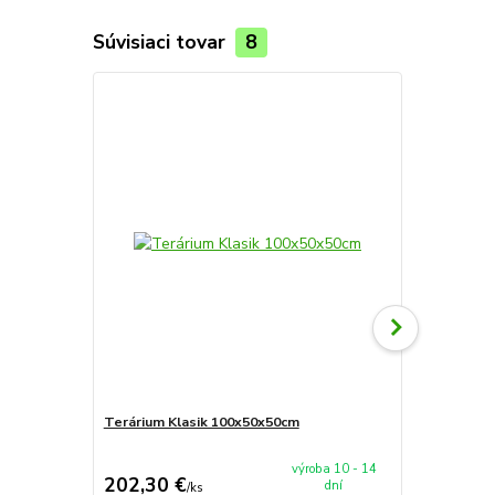
Súvisiaci tovar
8
Terárium Klasik 100x50x50cm
Terárium Sp
výroba 10 - 14
202,30 €
90 €
dní
/
ks
/
ks