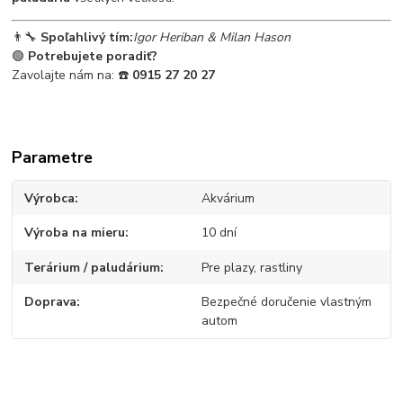
👨‍🔧
Spoľahlivý tím:
Igor Heriban & Milan Hason
🟢
Potrebujete poradiť?
Zavolajte nám na: ☎️
0915 27 20 27
Parametre
Výrobca
Akvárium
Výroba na mieru
10 dní
Terárium / paludárium
Pre plazy, rastliny
Doprava
Bezpečné doručenie vlastným
autom