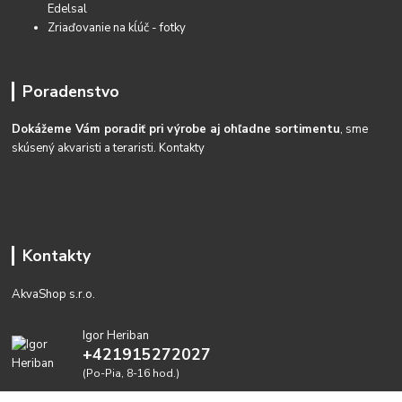
Edelsal
Zriaďovanie na kĺúč - fotky
Poradenstvo
Dokážeme Vám poradiť pri výrobe aj ohľadne sortimentu
, sme
skúsený akvaristi a teraristi.
Kontakty
Kontakty
AkvaShop s.r.o.
Igor Heriban
+421915272027
(Po-Pia, 8-16 hod.)