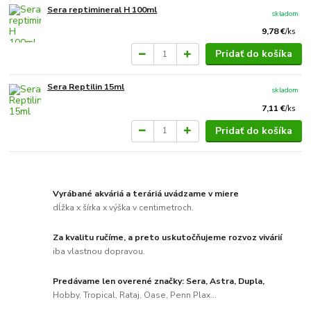
Sera reptimineral H 100ml
skladom
9,78 €
/
ks
Pridať do košíka
Sera Reptilin 15ml
skladom
7,11 €
/
ks
Pridať do košíka
Vyrábané akváriá a teráriá uvádzame v miere
dĺžka x šírka x výška v centimetroch.
Za kvalitu ručíme, a preto uskutočňujeme rozvoz vivárií
iba vlastnou dopravou.
Predávame len overené značky: Sera, Astra, Dupla,
Hobby, Tropical, Rataj, Oase, Penn Plax...