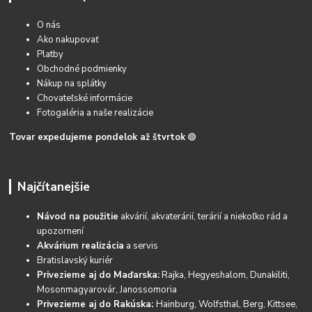
O nás
Ako nakupovať
Platby
Obchodné podmienky
Nákup na splátky
Chovateľské informácie
Fotogaléria a naše realizácie
Tovar expedujeme pondelok až štvrtok
🟢
Najčítanejšie
Návod na použitie
akvárií, akvaterárií, terárií a niekoľko rád a
upozornení
Akvárium realizácia
a servis
Bratislavský kuriér
Privezieme aj do Maďarska:
Rajka, Hegyeshalom, Dunakiliti,
Mosonmagyarovár, Janossomoria
Privezieme aj do Rakúska:
Hainburg, Wolfsthal, Berg, Kittsee,