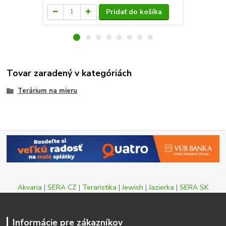
Pridať do košíka
Tovar zaradený v kategóriách
Terárium na mieru
Akvaria
|
SERA CZ
|
Teraristika
|
Jewish
|
Jazierka
|
SERA SK
Informácie pre zákazníkov