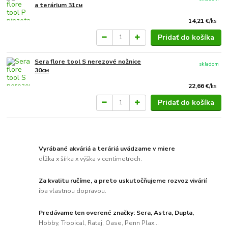
a terárium 31см
14,21 €
/
ks
Pridať do košíka
Sera flore tool S nerezové nožnice
skladom
30см
22,66 €
/
ks
Pridať do košíka
Vyrábané akváriá a teráriá uvádzame v miere
dĺžka x šírka x výška v centimetroch.
Za kvalitu ručíme, a preto uskutočňujeme rozvoz vivárií
iba vlastnou dopravou.
Predávame len overené značky: Sera, Astra, Dupla,
Hobby, Tropical, Rataj, Oase, Penn Plax...