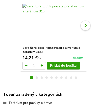
Sera flore tool P pinzeta pre akvárium a
Sera flore t
terárium 31см
14,21 €
22,66 €
skladom
/
ks
/
k
Pridať do košíka
Tovar zaradený v kategóriách
Terárium pre pavúky a hmyz