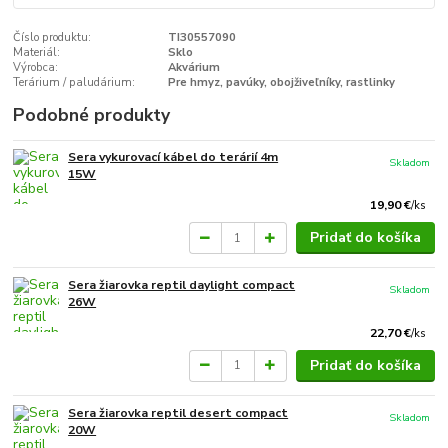
Číslo produktu:
TI30557090
Materiál:
Sklo
Výrobca:
Akvárium
Terárium / paludárium:
Pre hmyz, pavúky, obojživeľníky, rastlinky
Podobné produkty
Sera vykurovací kábel do terárií 4m
Skladom
15W
19,90 €
/
ks
Pridať do košíka
Sera žiarovka reptil daylight compact
Skladom
26W
22,70 €
/
ks
Pridať do košíka
Sera žiarovka reptil desert compact
Skladom
20W