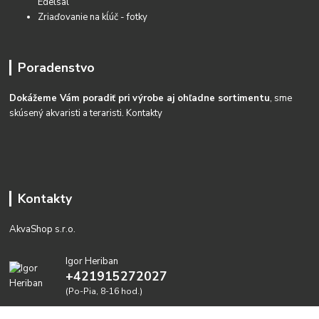
Edelsal
Zriaďovanie na kĺúč - fotky
Poradenstvo
Dokážeme Vám poradiť pri výrobe aj ohľadne sortimentu
, sme
skúsený akvaristi a teraristi.
Kontakty
Kontakty
AkvaShop s.r.o.
Igor Heriban
+421915272027
(Po-Pia, 8-16 hod.)
akvashop@gmail.com