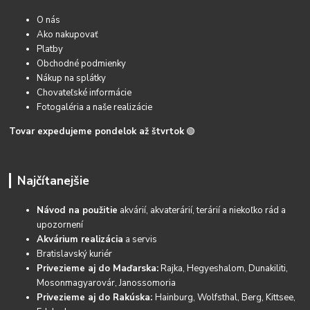
O nás
Ako nakupovať
Platby
Obchodné podmienky
Nákup na splátky
Chovateľské informácie
Fotogaléria a naše realizácie
Tovar expedujeme pondelok až štvrtok
🟢
Najčítanejšie
Návod na použitie
akvárií, akvaterárií, terárií a niekoľko rád a
upozornení
Akvárium realizácia
a servis
Bratislavský kuriér
Privezieme aj do Maďarska:
Rajka, Hegyeshalom, Dunakiliti,
Mosonmagyarovár, Janossomoria
Privezieme aj do Rakúska:
Hainburg, Wolfsthal, Berg, Kittsee,