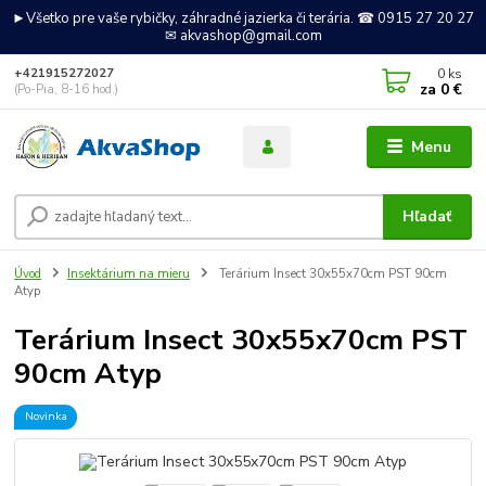
►Všetko pre vaše rybičky, záhradné jazierka či terária. ☎ 0915 27 20 27
✉ akvashop@gmail.com
0
ks
+421915272027
za
0 €
(Po-Pia, 8-16 hod.)
Menu
Hľadať
Úvod
Insektárium na mieru
Terárium Insect 30x55x70cm PST 90cm
Atyp
Terárium Insect 30x55x70cm PST
90cm Atyp
Novinka