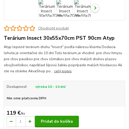
Ohodnotiť produkt
Terárium Insect 30x55x70cm PST 90cm Atyp
Atyp lepené terárium druhu "Insect" podľa nákresu klienta Dodacia
lehota je orientačne do 10 dní Toto terárium je vhodné: pre chov hmyzu
pre chov pavúkov pre chov slimákov pre chov malých druhov plazov
obojživeľníkov, napríklad šípovú žabku poprípade malých hlodavcov Ak
ste na stránke AkvaShop po...
celý popis
Dostupnosť
výroba 10 - 14 dní
Nie sme platcovia DPH
119 €
/
ks
Pridať do košíka