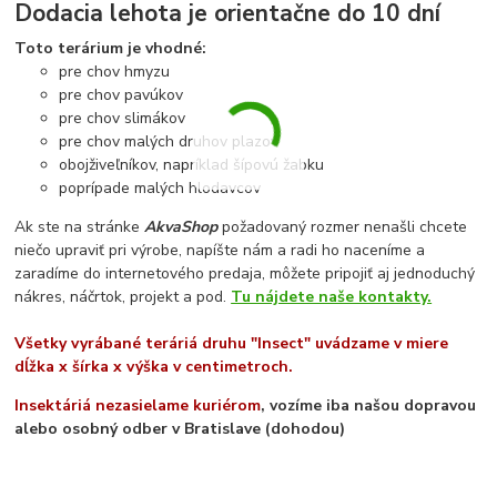
Dodacia lehota je orientačne do 10 dní
Toto terárium je vhodné:
pre chov hmyzu
pre chov pavúkov
pre chov slimákov
pre chov malých druhov plazov
obojživeľníkov, napríklad šípovú žabku
poprípade malých hlodavcov
Ak ste na stránke
AkvaShop
požadovaný rozmer nenašli chcete
niečo upraviť pri výrobe, napíšte nám a radi ho naceníme a
zaradíme do internetového predaja, môžete pripojiť aj jednoduchý
nákres, náčrtok, projekt a pod.
Tu nájdete naše kontakty.
Všetky vyrábané teráriá druhu "Insect" uvádzame v miere
dĺžka x šírka x výška v centimetroch.
Insektáriá nezasielame kuriérom
, vozíme iba našou dopravou
alebo osobný odber v Bratislave (dohodou)