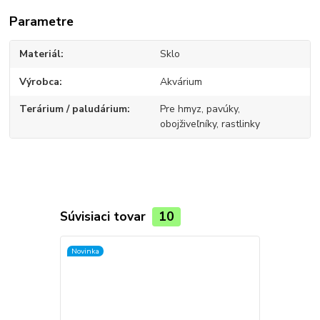
Parametre
Materiál
Sklo
Výrobca
Akvárium
Terárium / paludárium
Pre hmyz, pavúky,
obojživeľníky, rastlinky
Súvisiaci tovar
10
Novinka