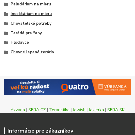
Paludárium na mieru
Insektárium na mieru
Chovateľské potreby
Teráriá pre žaby
Hlodavce
Chovné lepené teráriá
Akvaria
|
SERA CZ
|
Teraristika
|
Jewish
|
Jazierka
|
SERA SK
Informácie pre zákazníkov