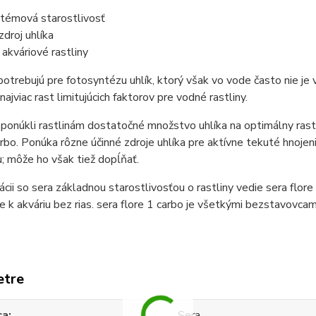
témová starostlivosť
zdroj uhlíka
 akváriové rastliny
potrebujú pre fotosyntézu uhlík, ktorý však vo vode často nie je
najviac rast limitujúcich faktorov pre vodné rastliny.
onúkli rastlinám dostatočné množstvo uhlíka na optimálny rast, 
arbo. Ponúka rôzne účinné zdroje uhlíka pre aktívne tekuté hnojen
u; môže ho však tiež dopĺňať.
cii so sera základnou starostlivosťou o rastliny vedie sera flore
e k akváriu bez rias. sera flore 1 carbo je všetkými bezstavovca
etre
ca
Sera