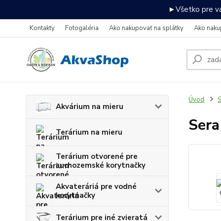
►Všetko pre va
Kontakty
Fotogaléria
Ako nakupovať na splátky
Ako naku
Úvod
S
Akvárium na mieru
Sera
Terárium na mieru
Terárium otvorené pre
suchozemské korytnačky
Akvateráriá pre vodné
korytnačky
Terárium pre iné zvieratá