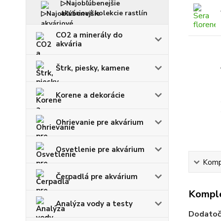
▷Najobľúbenejšie
akváriové kolekcie rastlín
CO2 a minerály do
akvária
Štrk, piesky, kamene
Korene a dekorácie
Ohrievanie pre akvárium
Osvetlenie pre akvárium
Kompl
Čerpadlá pre akvárium
Komple
Analýza vody a testy
Dodatočn