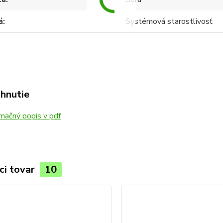
á
Systémová starostlivosť
ahnutie
mačný popis v pdf
ci tovar
10