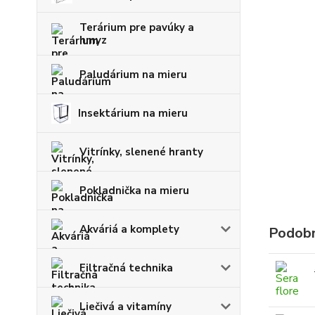
Terárium pre pavúky a
hmyz
Paludárium na mieru
Insektárium na mieru
Vitrínky, slenené hranty
Pokladnička na mieru
Akváriá a komplety
Podobn
Filtračná technika
Liečivá a vitamíny