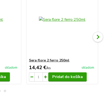
Sera flore 2 ferro 250ml
Se
14,42 €
5,
skladom
skladom
/
ks
šíka
Pridať do košíka