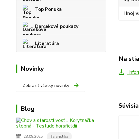
Top Ponuka
Hnojiv
Darčekové poukazy
Literatúra
Na sti
Novinky
Infor
Zobraziť všetky novinky
Súvisia
Blog
23.08.2025
Teraristika