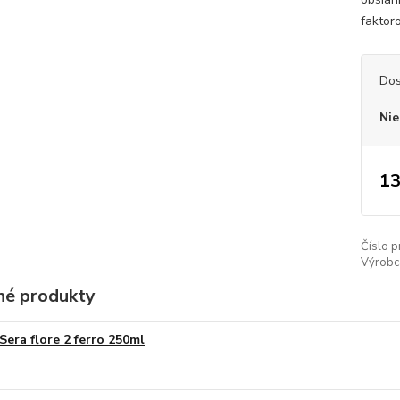
faktoro
Dos
Nie
13
Číslo p
Výrobc
é produkty
Sera flore 2 ferro 250ml