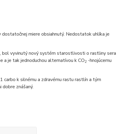
 v dostatočnej miere obsiahnutý. Nedostatok uhlíka je
bol vyvinutý nový systém starostlivosti o rastliny sera
ie a je tak jednoduchou alternatívou k CO
-hnojúcemu
2
 1 carbo k silnému a zdravému rastu rastlín a tým
mi dobre znášaný.