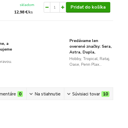
skladom
Pridať do košíka
12,98 €
/
ks
Predávame len
me, a
overené značky: Sera,
ňujeme
Astra, Dupla,
Hobby, Tropical, Rataj,
pravou.
Oase, Penn Plax...
mentáre
0
Na stiahnutie
Súvisiaci tovar
10