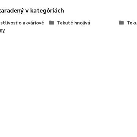
zaradený v kategóriách
stlivosť o akváriové
Tekuté hnojivá
Teku
iny