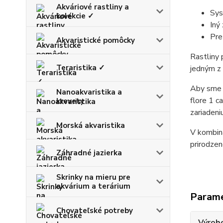
Akváriové rastliny a
Sys
kolekcie ✓
Iný 
Pre
Akvaristické pomôcky
Rastliny 
Teraristika ✓
jedným z 
Aby sme p
Nanoakvaristika a
flore 1 c
krevety
zariadeni
Morská akvaristika
V kombiná
prirodzen
Záhradné jazierka
Skrinky na mieru pre
akvárium a terárium
Param
Chovateľské potreby
Výrob