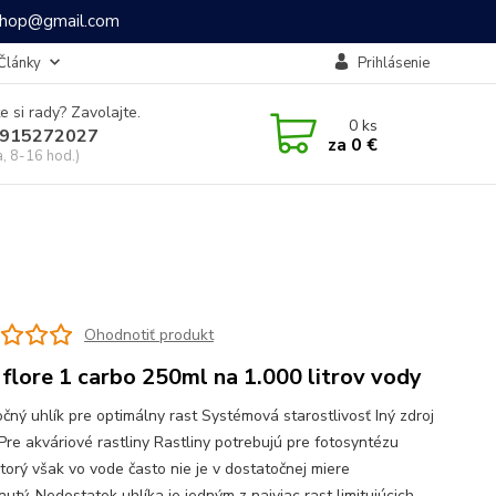
ashop@gmail.com
Články
Prihlásenie
e si rady? Zavolajte.
0
ks
915272027
za
0 €
a, 8-16 hod.)
Ohodnotiť produkt
 flore 1 carbo 250ml na 1.000 litrov vody
čný uhlík pre optimálny rast Systémová starostlivosť Iný zdroj
 Pre akváriové rastliny Rastliny potrebujú pre fotosyntézu
ktorý však vo vode často nie je v dostatočnej miere
utý. Nedostatok uhlíka je jedným z najviac rast limitujúcich