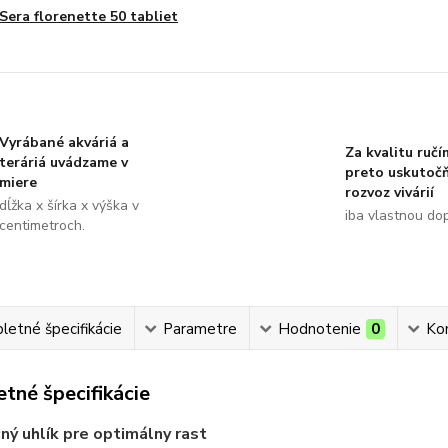
Sera florenette 50 tabliet
Vyrábané akváriá a
Za kvalitu ručí
teráriá uvádzame v
preto uskutoč
miere
rozvoz vivárií
dĺžka x šírka x výška v
iba vlastnou do
centimetroch.
etné špecifikácie
Parametre
Hodnotenie
0
Ko
tné špecifikácie
ý uhlík pre optimálny rast