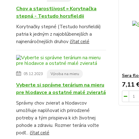
Chov a starostlivosť » Korytnačka
stepná - Testudo horsfieldii
Korytnačky stepné (Testudo horsfieldii)
patria k jedným z najobľúbenejších a
najnenáročnejších druhov
čítať celé
05.12.2023
Výroba na mieru
Sera fl
7,11 
Vyberte si správne terárium na mieru
pre hlodavce a ostatné malé zvieratá
Správny chov zvierat a hlodavcov
umožňuje naplňovať ich prirodzené
potreby a tým prispieva k ich životnej
pohode a zdraviu. Rozmer terária voľte
podľ...
čítať celé