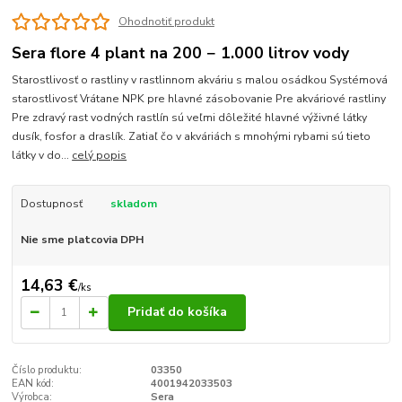
Ohodnotiť produkt
Sera flore 4 plant na 200 − 1.000 litrov vody
Starostlivosť o rastliny v rastlinnom akváriu s malou osádkou Systémová
starostlivosť Vrátane NPK pre hlavné zásobovanie Pre akváriové rastliny
Pre zdravý rast vodných rastlín sú veľmi dôležité hlavné výživné látky
dusík, fosfor a draslík. Zatiaľ čo v akváriách s mnohými rybami sú tieto
látky v do...
celý popis
Dostupnosť
skladom
Nie sme platcovia DPH
14,63 €
/
ks
Pridať do košíka
Číslo produktu:
03350
EAN kód:
4001942033503
Výrobca:
Sera