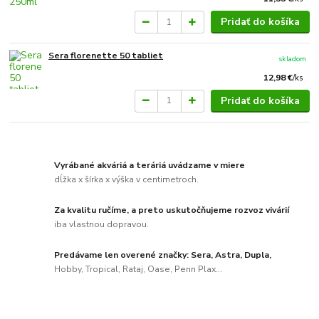
Pridať do košíka
Sera florenette 50 tabliet
skladom
12,98 €
/
ks
Pridať do košíka
Vyrábané akváriá a teráriá uvádzame v miere
dĺžka x šírka x výška v centimetroch.
Za kvalitu ručíme, a preto uskutočňujeme rozvoz vivárií
iba vlastnou dopravou.
Predávame len overené značky: Sera, Astra, Dupla,
Hobby, Tropical, Rataj, Oase, Penn Plax...