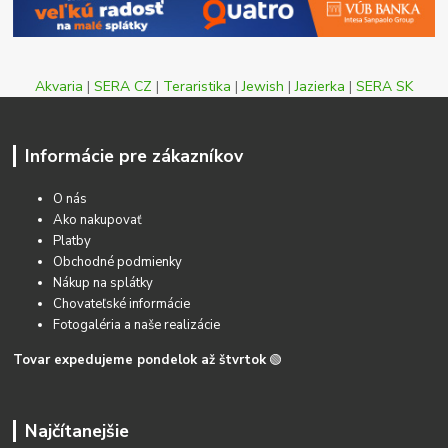
Akvaria
|
SERA CZ
|
Teraristika
|
Jewish
|
Jazierka
|
SERA SK
Informácie pre zákazníkov
O nás
Ako nakupovať
Platby
Obchodné podmienky
Nákup na splátky
Chovateľské informácie
Fotogaléria a naše realizácie
Tovar expedujeme pondelok až štvrtok
🟢
Najčítanejšie