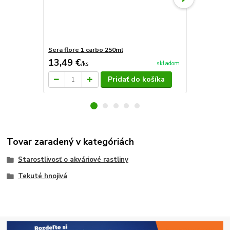
Sera flore 1 carbo 250ml
Sera flore 2
13,49 €
14,42 €
skladom
/
ks
/
k
Pridať do košíka
Tovar zaradený v kategóriách
Starostlivosť o akváriové rastliny
Tekuté hnojivá