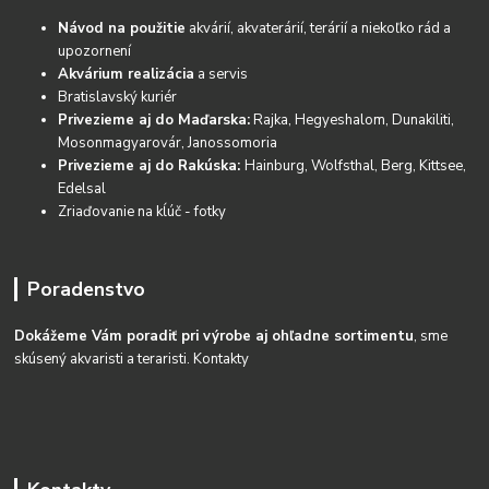
Návod na použitie
akvárií, akvaterárií, terárií a niekoľko rád a
upozornení
Akvárium realizácia
a servis
Bratislavský kuriér
Privezieme aj do Maďarska:
Rajka, Hegyeshalom, Dunakiliti,
Mosonmagyarovár, Janossomoria
Privezieme aj do Rakúska:
Hainburg, Wolfsthal, Berg, Kittsee,
Edelsal
Zriaďovanie na kĺúč - fotky
Poradenstvo
Dokážeme Vám poradiť pri výrobe aj ohľadne sortimentu
, sme
skúsený akvaristi a teraristi.
Kontakty