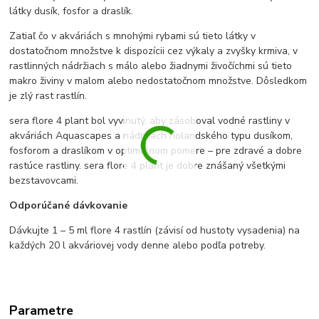
látky dusík, fosfor a draslík.
Zatiaľ čo v akváriách s mnohými rybami sú tieto látky v
dostatočnom množstve k dispozícii cez výkaly a zvyšky krmiva, v
rastlinných nádržiach s málo alebo žiadnymi živočíchmi sú tieto
makro živiny v malom alebo nedostatočnom množstve. Dôsledkom
je zlý rast rastlín.
sera flore 4 plant bol vyvinutý, aby zásoboval vodné rastliny v
akváriách Aquascapes a nádržiach holandského typu dusíkom,
fosforom a draslíkom v optimálnom pomere – pre zdravé a dobre
rastúce rastliny. sera flore 4 plant je dobre znášaný všetkými
bezstavovcami.
Odporúčané dávkovanie
Dávkujte 1 – 5 ml flore 4 rastlín (závisí od hustoty vysadenia) na
každých 20 l akváriovej vody denne alebo podľa potreby.
Parametre