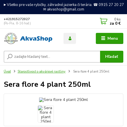
►Všetko pre vaše rybičky, záhradné jazierka či terária. ☎ 0915 27 20 27
✉ akvashop@gmail.com
0
ks
+421915272027
za
0 €
(Po-Pia, 8-16 hod.)
Menu
Hľadať
Úvod
Starostlivosť o akváriové rastliny
Sera flore 4 plant 250ml
Sera flore 4 plant 250ml