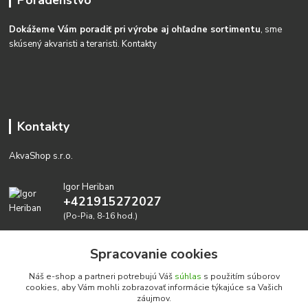
Poradenstvo
Dokážeme Vám poradiť pri výrobe aj ohľadne sortimentu
, sme
skúsený akvaristi a teraristi.
Kontakty
Kontakty
AkvaShop s.r.o.
Igor Heriban
+421915272027
(Po-Pia, 8-16 hod.)
akvashop@gmail.com
Spracovanie cookies
Náš e-shop a partneri potrebujú Váš
súhlas
s použitím súborov
cookies, aby Vám mohli zobrazovať informácie týkajúce sa Vašich
záujmov.