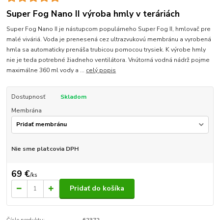
Super Fog Nano II výroba hmly v teráriách
Super Fog Nano II je nástupcom populárneho Super Fog II, hmlovač pre
malé viváriá. Voda je prenesená cez ultrazvukovú membránu a vyrobená
hmla sa automaticky prenáša trubicou pomocou trysiek. K výrobe hmly
nie je teda potrebné žiadneho ventilátora. Vnútorná vodná nádrž pojme
maximálne 360 ml vody a ...
celý popis
Dostupnosť
Skladom
Membrána
Nie sme platcovia DPH
69 €
/
ks
Pridať do košíka