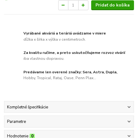
Pridať do košíka
Vyrábané akváriá a teráriá uvádzame v miere
dĺžka x šírka x výška v centimetroch.
Za kvalitu ručíme, a preto uskutočňujeme rozvoz vivárií
iba vlastnou dopravou.
Predávame len overené značky: Sera, Astra, Dupla,
Hobby, Tropical, Rataj, Oase, Penn Plax...
Kompletné špecifikácie
Parametre
Hodnotenie
0