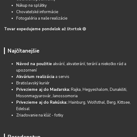
Nákup na splátky
Chovateľské informácie
Fotogaléria a naše realizácie
Tovar expedujeme pondelok až štvrtok
🟢
Najčítanejšie
Návod na použitie
akvárií, akvaterárií, terárií a niekoľko rád a
upozornení
Akvárium realizácia
a servis
Bratislavský kuriér
Privezieme aj do Maďarska:
Rajka, Hegyeshalom, Dunakiliti,
Mosonmagyarovár, Janossomoria
Privezieme aj do Rakúska:
Hainburg, Wolfsthal, Berg, Kittsee,
Edelsal
Zriaďovanie na kĺúč - fotky