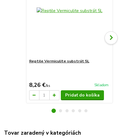
Reptile Vermiculite substrát 5L
Sera flore t
8,26 €
22,66 €
Skladom
/
ks
/
k
Pridať do košíka
Tovar zaradený v kategóriách