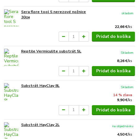
Sera flore tool S nerezové nožnice
skladom
30см
22,66 €
/
ks
Pridať do košíka
Reptile Vermiculite substrát 5L
Skladom
8,26 €
/
ks
Pridať do košíka
Substrát HayClay 8L
Skladom
14 % zľava
9,90 €
/
ks
Pridať do košíka
Substrát HayClay 2L
na objednávku
4,50 €
/
ks