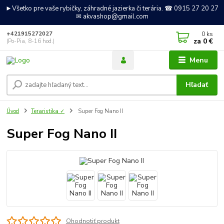
►Všetko pre vaše rybičky, záhradné jazierka či terária. ☎ 0915 27 20 27
✉ akvashop@gmail.com
0
ks
+421915272027
za
0 €
(Po-Pia, 8-16 hod.)
Menu
Hľadať
Úvod
Teraristika ✓
Super Fog Nano II
Super Fog Nano II
Ohodnotiť produkt