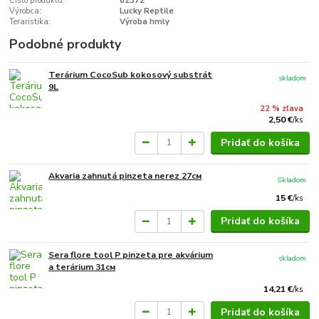
Číslo produktu:
62372
Výrobca:
Lucky Reptile
Teraristika:
Výroba hmly
Podobné produkty
Terárium CocoSub kokosový substrát
skladom
9L
22 % zľava
2,50 €
/
ks
Pridať do košíka
Akvaria zahnutá pinzeta nerez 27см
Skladom
15 €
/
ks
Pridať do košíka
Sera flore tool P pinzeta pre akvárium
skladom
a terárium 31см
14,21 €
/
ks
Pridať do košíka