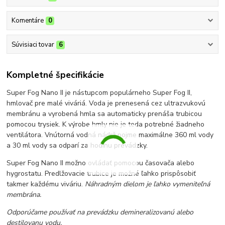
Komentáre
0
Súvisiaci tovar
6
Kompletné špecifikácie
Super Fog Nano II je nástupcom populárneho Super Fog II,
hmlovač pre malé viváriá. Voda je prenesená cez ultrazvukovú
membránu a vyrobená hmla sa automaticky prenáša trubicou
pomocou trysiek. K výrobe hmly nie je teda potrebné žiadneho
ventilátora. Vnútorná vodná nádrž pojme maximálne 360 ml vody
a 30 ml vody sa odparí za hodinu prevádzky.
Super Fog Nano II možno ovládať pomocou časovača alebo
hygrostatu. Predlžovacie trubice je možné ľahko prispôsobiť
takmer každému viváriu.
Náhradným dielom je ľahko vymeniteľná
membrána.
Odporúčame používať na prevádzku
demi­neralizovanú alebo
destilovanu vo­du.