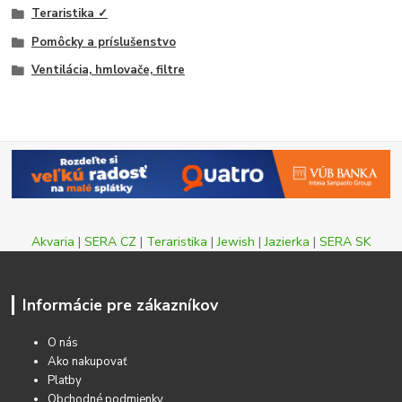
Teraristika ✓
Pomôcky a príslušenstvo
Ventilácia, hmlovače, filtre
Akvaria
|
SERA CZ
|
Teraristika
|
Jewish
|
Jazierka
|
SERA SK
Informácie pre zákazníkov
O nás
Ako nakupovať
Platby
Obchodné podmienky