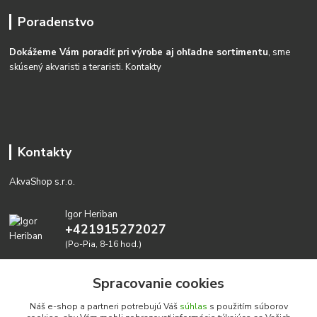
Poradenstvo
Dokážeme Vám poradiť pri výrobe aj ohľadne sortimentu
, sme
skúsený akvaristi a teraristi.
Kontakty
Kontakty
AkvaShop s.r.o.
Igor Heriban
+421915272027
(Po-Pia, 8-16 hod.)
akvashop@gmail.com
Spracovanie cookies
Náš e-shop a partneri potrebujú Váš
súhlas
s použitím súborov