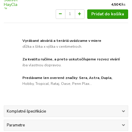
4,50 €
/
ks
Pridať do košíka
Vyrábané akváriá a teráriá uvádzame v miere
dĺžka x šírka x výška v centimetroch.
Za kvalitu ručíme, a preto uskutočňujeme rozvoz vivárií
iba vlastnou dopravou.
Predávame len overené značky: Sera, Astra, Dupla,
Hobby, Tropical, Rataj, Oase, Penn Plax...
Kompletné špecifikácie
Parametre