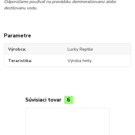
Odporúčame používať na prevádzku
demi­neralizovanú alebo
destilovanu vo­du.
Parametre
Výrobca
Lucky Reptile
Teraristika
Výroba hmly
Súvisiaci tovar
6