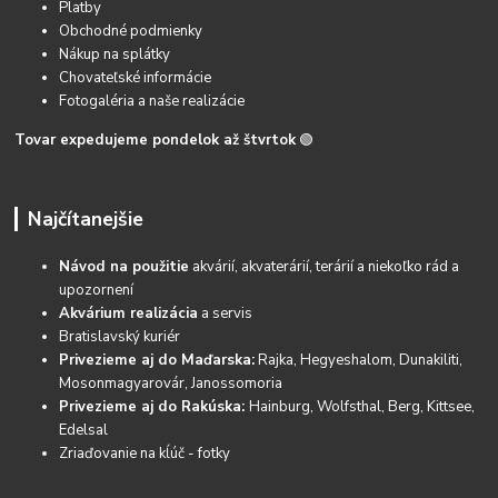
Platby
Obchodné podmienky
Nákup na splátky
Chovateľské informácie
Fotogaléria a naše realizácie
Tovar expedujeme pondelok až štvrtok
🟢
Najčítanejšie
Návod na použitie
akvárií, akvaterárií, terárií a niekoľko rád a
upozornení
Akvárium realizácia
a servis
Bratislavský kuriér
Privezieme aj do Maďarska:
Rajka, Hegyeshalom, Dunakiliti,
Mosonmagyarovár, Janossomoria
Privezieme aj do Rakúska:
Hainburg, Wolfsthal, Berg, Kittsee,
Edelsal
Zriaďovanie na kĺúč - fotky