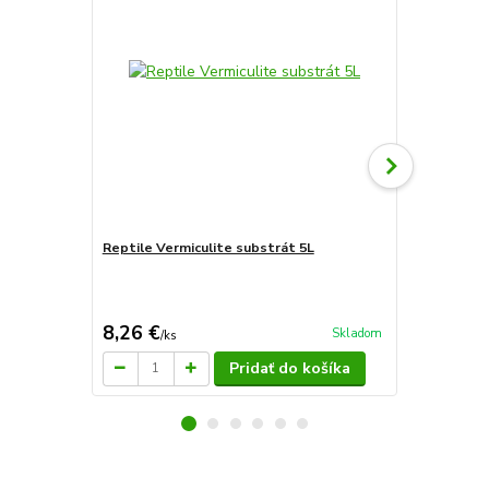
Reptile Vermiculite substrát 5L
Sera flore t
8,26 €
22,66 €
Skladom
/
ks
/
k
Pridať do košíka