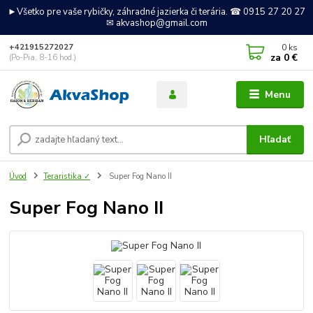
►Všetko pre vaše rybičky, záhradné jazierka či terária. ☎ 0915 27 20 27
✉ akvashop@gmail.com
0
ks
+421915272027
za
0 €
(Po-Pia, 8-16 hod.)
Menu
Hľadať
Úvod
Teraristika ✓
Super Fog Nano II
Super Fog Nano II