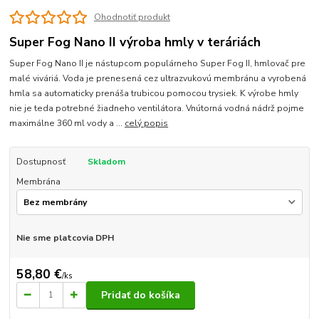
Ohodnotiť produkt
Super Fog Nano II výroba hmly v teráriách
Super Fog Nano II je nástupcom populárneho Super Fog II, hmlovač pre
malé viváriá. Voda je prenesená cez ultrazvukovú membránu a vyrobená
hmla sa automaticky prenáša trubicou pomocou trysiek. K výrobe hmly
nie je teda potrebné žiadneho ventilátora. Vnútorná vodná nádrž pojme
maximálne 360 ml vody a ...
celý popis
Dostupnosť
Skladom
Membrána
Nie sme platcovia DPH
58,80 €
/
ks
Pridať do košíka