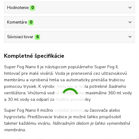
Hodnotenie
0
Komentáre
0
Súvisiaci tovar
6
Kompletné špecifikácie
Super Fog Nano II je nástupcom populárneho Super Fog II,
hmlovač pre malé viváriá. Voda je prenesená cez ultrazvukovú
membránu a vyrobená hmla sa automaticky prenáša trubicou
pomocou trysiek. K výrobe hmly nie je teda potrebné žiadneho
ventilátora. Vnútorná vodná nádrž pojme maximálne 360 ml vody
a 30 ml vody sa odparí za hodinu prevádzky.
Super Fog Nano II možno ovládať pomocou časovača alebo
hygrostatu. Predlžovacie trubice je možné ľahko prispôsobiť
takmer každému viváriu.
Náhradným dielom je ľahko vymeniteľná
membrána.