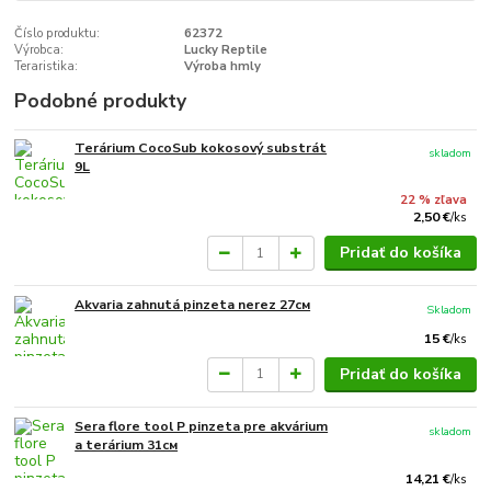
Číslo produktu:
62372
Výrobca:
Lucky Reptile
Teraristika:
Výroba hmly
Podobné produkty
Terárium CocoSub kokosový substrát
skladom
9L
22 % zľava
2,50 €
/
ks
Pridať do košíka
Akvaria zahnutá pinzeta nerez 27см
Skladom
15 €
/
ks
Pridať do košíka
Sera flore tool P pinzeta pre akvárium
skladom
a terárium 31см
14,21 €
/
ks