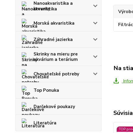
Nanoakvaristika a
krevety
Výrob
Morská akvaristika
Filtrác
Záhradné jazierka
Skrinky na mieru pre
akvárium a terárium
Na sti
Chovateľské potreby
Infor
Top Ponuka
Darčekové poukazy
Súvisia
Literatúra
TOP pro