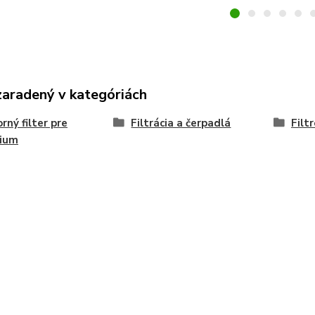
zaradený v kategóriách
rný filter pre
Filtrácia a čerpadlá
Filt
rium