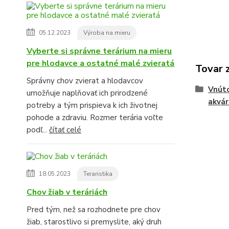
05.12.2023
Výroba na mieru
Vyberte si správne terárium na mieru
pre hlodavce a ostatné malé zvieratá
Tovar 
Správny chov zvierat a hlodavcov
Vnúto
umožňuje naplňovať ich prirodzené
akvá
potreby a tým prispieva k ich životnej
pohode a zdraviu. Rozmer terária voľte
podľ...
čítať celé
18.05.2023
Teraristika
Chov žiab v teráriách
Pred tým, než sa rozhodnete pre chov
žiab, starostlivo si premyslite, aký druh