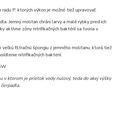
 radu P, ktorých výkon je možné tiež upravovať.
dla. Jemný molitan chráni larvy a malé rybky pred ich
 aktívne zóny nitrifikačných baktérií sa tvoria v
eľkú filtračnú špongiu z jemného molitanu, ktorá tiež
ídlenie nitrifikačných bakterií.
 5W
u v ktorom je prietok vody nulový, teda do akej výšky
 čerpadla.