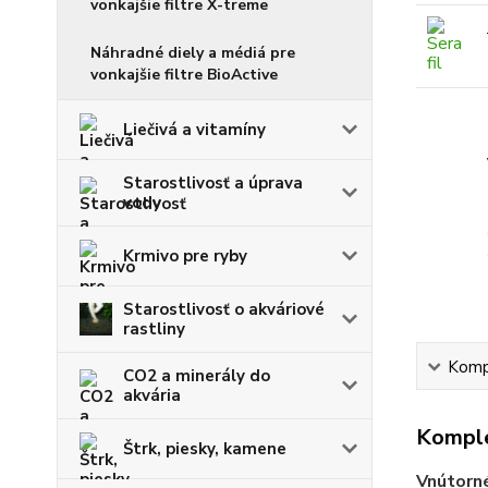
vonkajšie filtre X-treme
Náhradné diely a médiá pre
vonkajšie filtre BioActive
Liečivá a vitamíny
Starostlivosť a úprava
vody
Krmivo pre ryby
Starostlivosť o akváriové
rastliny
Kompl
CO2 a minerály do
akvária
Komple
Štrk, piesky, kamene
Vnútorné