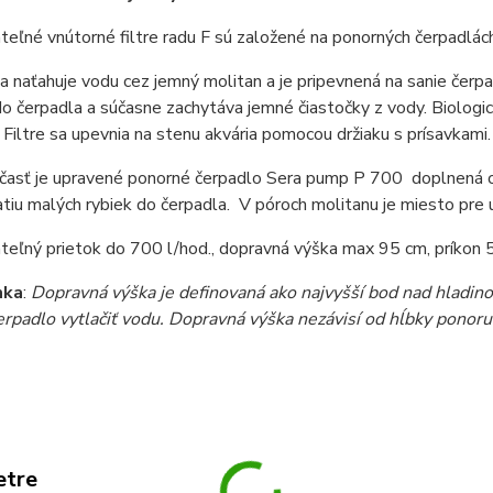
eľné vnútorné filtre radu F sú založené na ponorných čerpadlách
ka naťahuje vodu cez jemný molitan a je pripevnená na sanie čerpa
o čerpadla a súčasne zachytáva jemné čiastočky z vody. Biologicky
 Filtre sa upevnia na stenu akvária pomocou držiaku s prísavkami.
asť je upravené ponorné čerpadlo Sera pump P 700 doplnená o v
atiu malých rybiek do čerpadla. V póroch molitanu je miesto pre us
teľný prietok do 700 l/hod., dopravná výška max 95 cm, príkon
mka
:
Dopravná výška je definovaná ako najvyšší bod nad hladino
rpadlo vytlačiť vodu. Dopravná výška nezávisí od hĺbky ponoru
etre