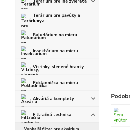
Terárium pre iné zvieratá
Terárium pre pavúky a
hmyz
Paludárium na mieru
Insektárium na mieru
Vitrínky, slenené hranty
Pokladnička na mieru
Podobn
Akváriá a komplety
Filtračná technika
Vonkajší filter pre akvárium