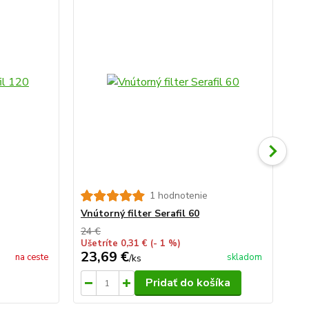
1 hodnotenie
Se
Vnútorný filter Serafil 60
24 €
Ušetríte 0,31 €
(- 1 %)
23,69 €
19
na ceste
skladom
/
ks
Pridať do košíka