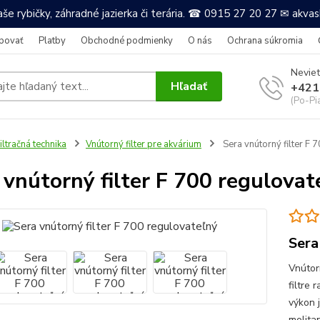
še rybičky, záhradné jazierka či terária. ☎ 0915 27 20 27 ✉ akv
povať
Platby
Obchodné podmienky
O nás
Ochrana súkromia
Neviet
Hľadať
+421
(Po-Pi
iltračná technika
Vnútorný filter pre akvárium
Sera vnútorný filter F 
 vnútorný filter F 700 regulovat
Sera
Vnútor
filtre
výkon 
molita