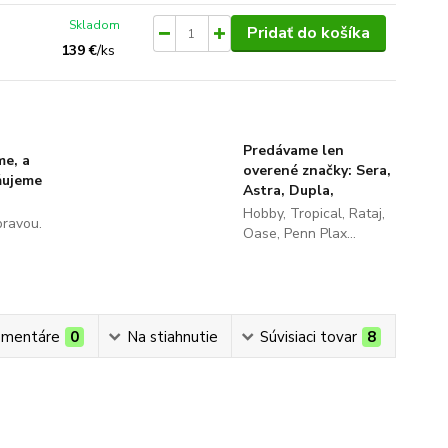
Skladom
Pridať do košíka
139 €
/
ks
Predávame len
me, a
overené značky: Sera,
ňujeme
Astra, Dupla,
Hobby, Tropical, Rataj,
pravou.
Oase, Penn Plax...
mentáre
0
Na stiahnutie
Súvisiaci tovar
8