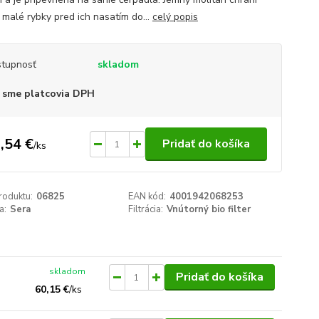
a malé rybky pred ich nasatím do...
celý popis
tupnosť
skladom
 sme platcovia DPH
,54 €
Pridať do košíka
/
ks
roduktu:
06825
EAN kód:
4001942068253
a:
Sera
Filtrácia:
Vnútorný bio filter
skladom
Pridať do košíka
60,15 €
/
ks