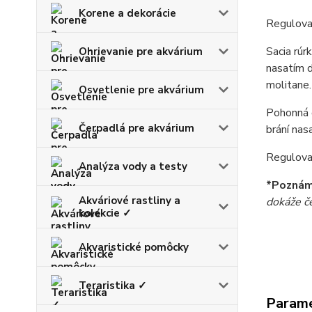
Korene a dekorácie
Regulovat
Sacia rúr
Ohrievanie pre akvárium
nasatím d
molitane.
Osvetlenie pre akvárium
Pohonná č
Čerpadlá pre akvárium
brání nas
Regulova
Analýza vody a testy
*Pozná
Akváriové rastliny a
dokáže če
kolekcie ✓
Akvaristické pomôcky
Teraristika ✓
Param