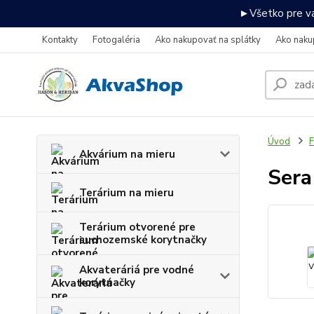
►Všetko pre va
Kontakty
Fotogaléria
Ako nakupovať na splátky
Ako naku
Úvod
F
Akvárium na mieru
Sera
Terárium na mieru
Terárium otvorené pre
suchozemské korytnačky
Akvateráriá pre vodné
korytnačky