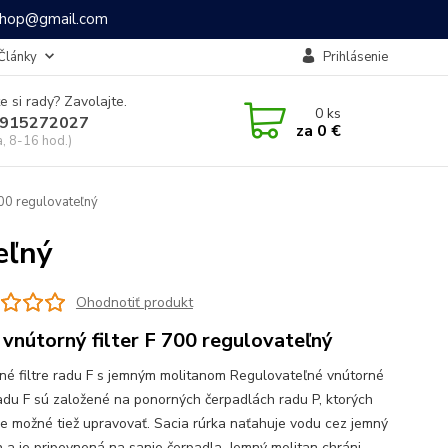
ashop@gmail.com
Články
Prihlásenie
e si rady? Zavolajte.
0
ks
915272027
za
0 €
a, 8-16 hod.)
700 regulovateľný
eľný
Ohodnotiť produkt
 vnútorný filter F 700 regulovateľný
né filtre radu F s jemným molitanom Regulovateľné vnútorné
 radu F sú založené na ponorných čerpadlách radu P, ktorých
je možné tiež upravovať. Sacia rúrka naťahuje vodu cez jemný
n a je pripevnená na sanie čerpadla. Jemný molitan chráni