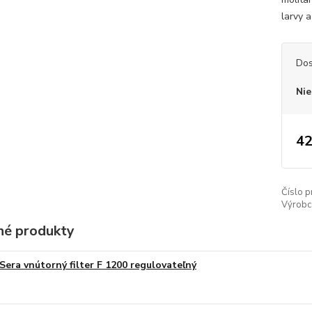
larvy 
Dos
Nie
42
Číslo p
Výrobc
é produkty
Sera vnútorný filter F 1200 regulovateľný