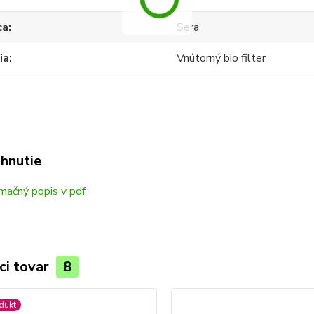
ca
Sera
ia
Vnútorný bio filter
ahnutie
mačný popis v pdf
ci tovar
8
dukt