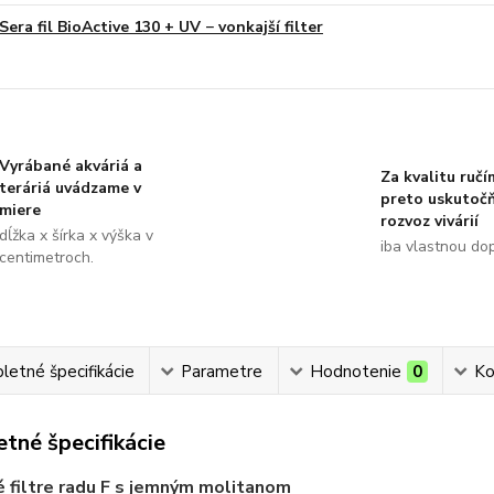
Sera fil BioActive 130 + UV − vonkajší filter
Vyrábané akváriá a
Za kvalitu ručí
teráriá uvádzame v
preto uskutoč
miere
rozvoz vivárií
dĺžka x šírka x výška v
iba vlastnou do
centimetroch.
etné špecifikácie
Parametre
Hodnotenie
0
Ko
tné špecifikácie
 filtre radu F s jemným molitanom