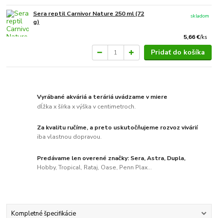
Sera reptil Carnivor Nature 250 ml (72
skladom
g)
5,66 €
/
ks
Pridať do košíka
Vyrábané akváriá a teráriá uvádzame v miere
dĺžka x šírka x výška v centimetroch.
Za kvalitu ručíme, a preto uskutočňujeme rozvoz vivárií
iba vlastnou dopravou.
Predávame len overené značky: Sera, Astra, Dupla,
Hobby, Tropical, Rataj, Oase, Penn Plax...
Kompletné špecifikácie