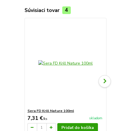
Súvisiaci tovar
4
Sera FD Krill Nature 100ml
Sera FD Art
7,31 €
5,77 €
skladom
/
ks
/
ks
Pridať do košíka