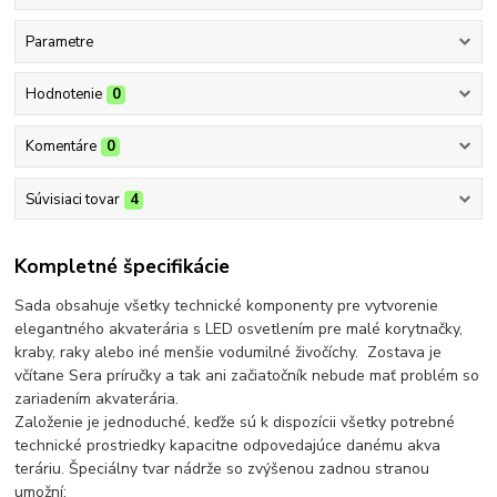
Parametre
Hodnotenie
0
Komentáre
0
Súvisiaci tovar
4
Kompletné špecifikácie
Sada obsahuje všetky technické komponenty pre vytvorenie
elegantného akvaterária s LED osvetlením pre malé korytnačky,
kraby, raky alebo iné menšie vodumilné živočíchy. Zostava je
včítane Sera príručky a tak ani začiatočník nebude mať problém so
zariadením akvaterária.
Založenie je jednoduché, keďže sú k dispozícii všetky potrebné
technické prostriedky kapacitne odpovedajúce danému akva
teráriu. Špeciálny tvar nádrže so zvýšenou zadnou stranou
umožní: