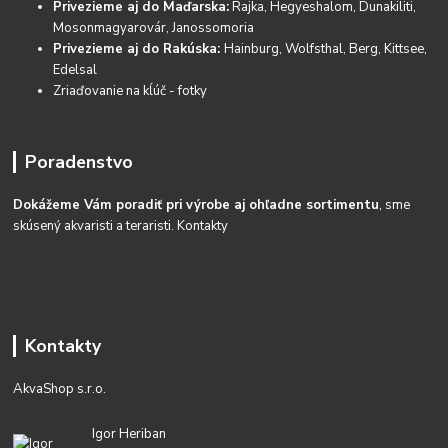
Privezieme aj do Maďarska:
Rajka, Hegyeshalom, Dunakiliti,
Mosonmagyarovár, Janossomoria
Privezieme aj do Rakúska:
Hainburg, Wolfsthal, Berg, Kittsee,
Edelsal
Zriaďovanie na kĺúč - fotky
Poradenstvo
Dokážeme Vám poradiť pri výrobe aj ohľadne sortimentu
, sme
skúsený akvaristi a teraristi.
Kontakty
Kontakty
AkvaShop s.r.o.
Igor Heriban