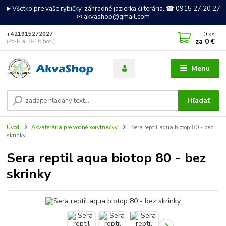
►Všetko pre vaše rybičky, záhradné jazierka či terária. ☎ 0915 27 20 27
✉ akvashop@gmail.com
0
ks
+421915272027
za
0 €
(Po-Pia, 8-16 hod.)
Menu
Hľadať
Úvod
Akvateráriá pre vodné korytnačky
Sera reptil aqua biotop 80 - bez
skrinky
Sera reptil aqua biotop 80 - bez
skrinky