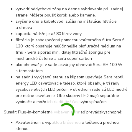
vytvoriť oddychové zóny na denné vyhrievanie pri zadnej
strane. Môžete použiť korok alebo kamene.
zvýšené dno a kabelovod slúžia na inštaláciu filtrácie
a ohrevu
kapacita nádrže je až 80 litrov vody
filtrácia je zabezpečená pomocou vnútorného filtra Sera fil
120, ktorý obsahuje najúčinnejšie biofiltračné médium na
trhu - Sera siporax mini, ďalej filtračnú špongiu pre
mechanické čistenie a sera super carbon
ako ohrievač je v sade akvárijný ohrievač Sera RH 100 W
s termostatom
na zadnú vyvýšenú stenu sa klipsom upevňuje Sera reptil
energy LED osvetľovacie teleso, ktoré obsahuje tri rady
vysokosvietivých LED pričom v strednom rade sú LED modré
pre nočné osvetlenie. Obe skupiny LED majú separátne
vypínače a možo ich riadiť tiež časovým spínačom.
Sumár: Plug-in-kompletné vybavenie, ihneď prevádzkyschopné:
Akvaterárium s vypuklou brúsenou a leštenou prednou
stenou