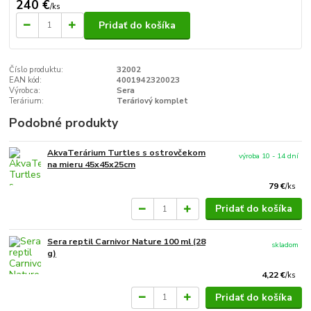
240 €
/
ks
Pridať do košíka
Číslo produktu:
32002
EAN kód:
4001942320023
Výrobca:
Sera
Terárium:
Teráriový komplet
Podobné produkty
AkvaTerárium Turtles s ostrovčekom
výroba 10 - 14 dní
na mieru 45x45x25cm
79 €
/
ks
Pridať do košíka
Sera reptil Carnivor Nature 100 ml (28
skladom
g)
4,22 €
/
ks
Pridať do košíka