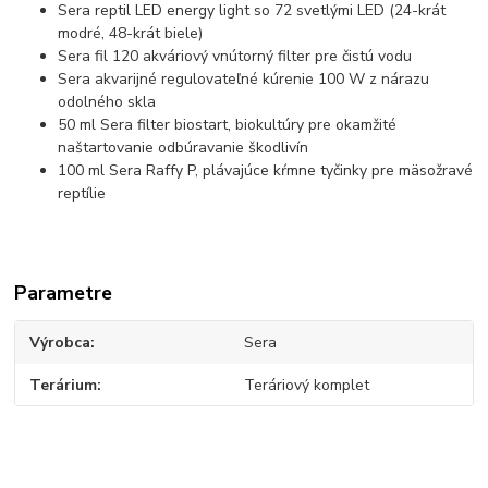
Sera reptil LED energy light so 72 svetlými LED (24-krát
modré, 48-krát biele)
Sera fil 120 akváriový vnútorný filter pre čistú vodu
Sera akvarijné regulovateľné kúrenie 100 W z nárazu
odolného skla
50 ml Sera filter biostart, biokultúry pre okamžité
naštartovanie odbúravanie škodlivín
100 ml Sera Raffy P, plávajúce kŕmne tyčinky pre mäsožravé
reptílie
Parametre
Výrobca
Sera
Terárium
Teráriový komplet