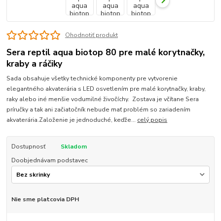
Ohodnotiť produkt
Sera reptil aqua biotop 80 pre malé korytnačky,
kraby a ráčiky
Sada obsahuje všetky technické komponenty pre vytvorenie
elegantného akvaterária s LED osvetlením pre malé korytnačky, kraby,
raky alebo iné menšie vodumilné živočíchy. Zostava je včítane Sera
príručky a tak ani začiatočník nebude mať problém so zariadením
akvaterária.Založenie je jednoduché, keďže...
celý popis
Dostupnosť
Skladom
Doobjednávam podstavec
Nie sme platcovia DPH