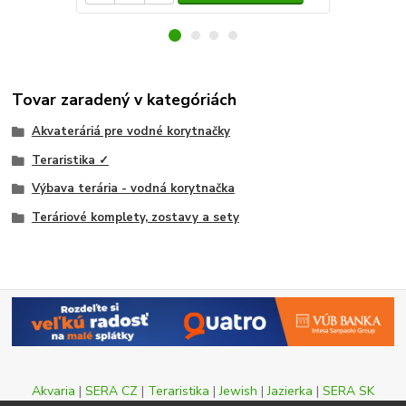
Tovar zaradený v kategóriách
Akvateráriá pre vodné korytnačky
Teraristika ✓
Výbava terária - vodná korytnačka
Teráriové komplety, zostavy a sety
Akvaria
|
SERA CZ
|
Teraristika
|
Jewish
|
Jazierka
|
SERA SK