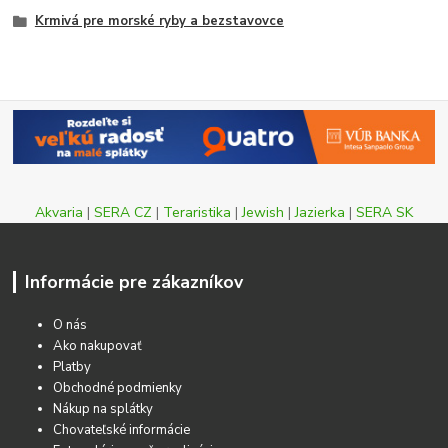
Krmivá pre morské ryby a bezstavovce
Akvaria
|
SERA CZ
|
Teraristika
|
Jewish
|
Jazierka
|
SERA SK
Informácie pre zákazníkov
O nás
Ako nakupovať
Platby
Obchodné podmienky
Nákup na splátky
Chovateľské informácie