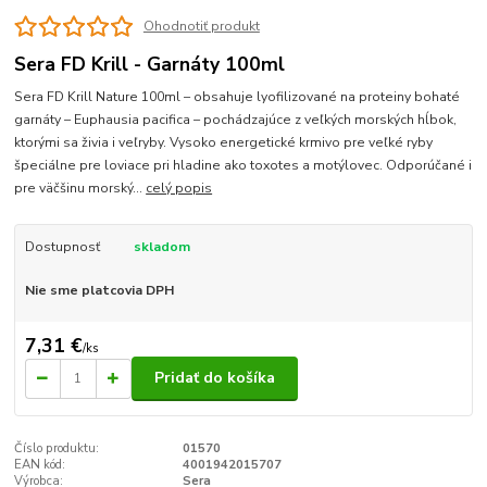
Ohodnotiť produkt
Sera FD Krill - Garnáty 100ml
Sera FD Krill Nature 100ml – obsahuje lyofilizované na proteiny bohaté
garnáty – Euphausia pacifica – pochádzajúce z veľkých morských hĺbok,
ktorými sa živia i veľryby. Vysoko energetické krmivo pre veľké ryby
špeciálne pre loviace pri hladine ako toxotes a motýlovec. Odporúčané i
pre väčšinu morský...
celý popis
Dostupnosť
skladom
Nie sme platcovia DPH
7,31 €
/
ks
Pridať do košíka
Číslo produktu:
01570
EAN kód:
4001942015707
Výrobca:
Sera