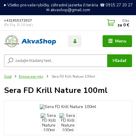
►Všetko pre vaše rybičky, záhradné jazierka či terária. ☎ 0915 27 20 27
✉ akvashop@gmail.com
0
ks
+421915272027
za
0 €
(Po-Pia, 8-16 hod.)
Menu
Hľadať
Úvod
Krmivo pre ryby
Sera FD Krill Nature 100ml
Sera FD Krill Nature 100ml