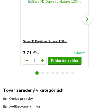
Sera FD Daphnia Nature 100ml
Sera FD Mix
3,71 €
6,28 €
skladom
/
ks
/
ks
Pridať do košíka
Tovar zaradený v kategóriách
Krmivo pre ryby
Lyofilizované krmivá