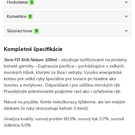
Hodnotenie
0
Komentáre
0
Súvisiaci tovar
8
Kompletné špecifikácie
Sera FD Krill Nature 100ml
– obsahuje lyofilizované na proteiny
bohaté garnáty – Euphausia pacifica – pochádzajúce z veľkých
morských hĺbok, ktorými sa živia i veľryby. Vysoko energetické
krmivo pre veľké ryby špeciálne pre loviace pri hladine ako
toxotes a motýlovec. Odporúčané i pre väčšinu morských rýb.
Pravidelným prikrmovaním podpríme rast ako i vyfarbenie rýb.
Návod na použitie: Krmte niekoľkorazy týždenne, ale len malými
dávkami čo ryby skonzumujú behom 3 minút.
Analýza kvality: surový protein 60,5%, surový tuk 5,7%, surová
vláknina 6,0%.