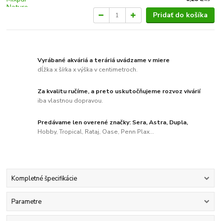
Pridať do košíka
Vyrábané akváriá a teráriá uvádzame v miere
dĺžka x šírka x výška v centimetroch.
Za kvalitu ručíme, a preto uskutočňujeme rozvoz vivárií
iba vlastnou dopravou.
Predávame len overené značky: Sera, Astra, Dupla,
Hobby, Tropical, Rataj, Oase, Penn Plax...
Kompletné špecifikácie
Parametre