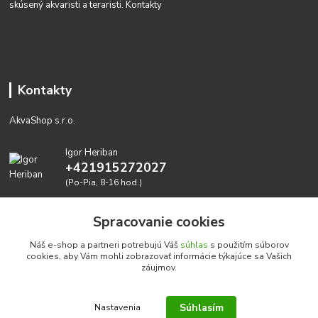
skúsený akvaristi a teraristi.
Kontakty
Kontakty
AkvaShop s.r.o.
Igor Heriban
+421915272027
(Po-Pia, 8-16 hod.)
akvashop@gmail.com
Spracovanie cookies
Náš e-shop a partneri potrebujú Váš
súhlas
s použitím súborov
cookies, aby Vám mohli zobrazovať informácie týkajúce sa Vašich
záujmov.
Súhlasím
Nastavenia
Realizujeme prírodné akvária: AkvaShop s.r.o. • IBAN: