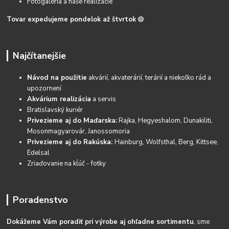
Fotogaléria a naše realizácie
Tovar expedujeme pondelok až štvrtok
🟢
Najčítanejšie
Návod na použitie
akvárií, akvaterárií, terárií a niekoľko rád a
upozornení
Akvárium realizácia
a servis
Bratislavský kuriér
Privezieme aj do Maďarska:
Rajka, Hegyeshalom, Dunakiliti,
Mosonmagyarovár, Janossomoria
Privezieme aj do Rakúska:
Hainburg, Wolfsthal, Berg, Kittsee,
Edelsal
Zriaďovanie na kĺúč - fotky
Poradenstvo
Dokážeme Vám poradiť pri výrobe aj ohľadne sortimentu
, sme