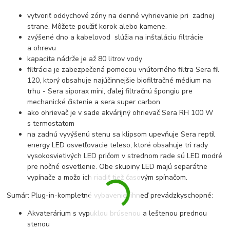
vytvoriť oddychové zóny na denné vyhrievanie pri zadnej
strane. Môžete použiť korok alebo kamene.
zvýšené dno a kabelovod slúžia na inštaláciu filtrácie
a ohrevu
kapacita nádrže je až 80 litrov vody
filtrácia je zabezpečená pomocou vnútorného filtra Sera fil
120, ktorý obsahuje najúčinnejšie biofiltračné médium na
trhu - Sera siporax mini, ďalej filtračnú špongiu pre
mechanické čistenie a sera super carbon
ako ohrievač je v sade akvárijný ohrievač Sera RH 100 W
s termostatom
na zadnú vyvýšenú stenu sa klipsom upevňuje Sera reptil
energy LED osvetľovacie teleso, ktoré obsahuje tri rady
vysokosvietivých LED pričom v strednom rade sú LED modré
pre nočné osvetlenie. Obe skupiny LED majú separátne
vypínače a možo ich riadiť tiež časovým spínačom.
Sumár: Plug-in-kompletné vybavenie, ihneď prevádzkyschopné:
Akvaterárium s vypuklou brúsenou a leštenou prednou
stenou