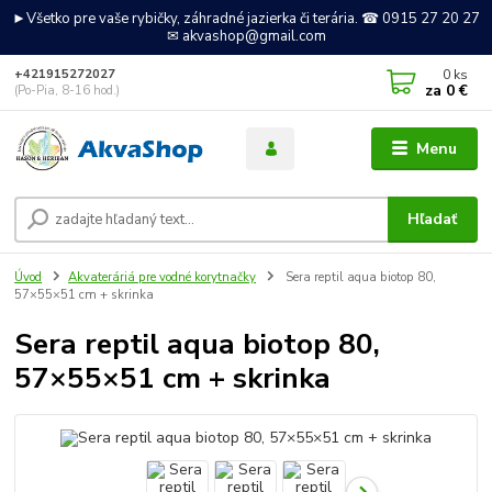
►Všetko pre vaše rybičky, záhradné jazierka či terária. ☎ 0915 27 20 27
✉ akvashop@gmail.com
0
ks
+421915272027
za
0 €
(Po-Pia, 8-16 hod.)
Menu
Hľadať
Úvod
Akvateráriá pre vodné korytnačky
Sera reptil aqua biotop 80,
57×55×51 cm + skrinka
Sera reptil aqua biotop 80,
57×55×51 cm + skrinka