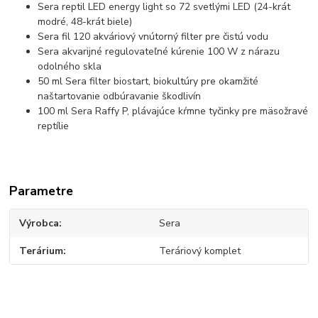
Sera reptil LED energy light so 72 svetlými LED (24-krát
modré, 48-krát biele)
Sera fil 120 akváriový vnútorný filter pre čistú vodu
Sera akvarijné regulovateľné kúrenie 100 W z nárazu
odolného skla
50 ml Sera filter biostart, biokultúry pre okamžité
naštartovanie odbúravanie škodlivín
100 ml Sera Raffy P, plávajúce kŕmne tyčinky pre mäsožravé
reptílie
Parametre
Výrobca
Sera
Terárium
Teráriový komplet