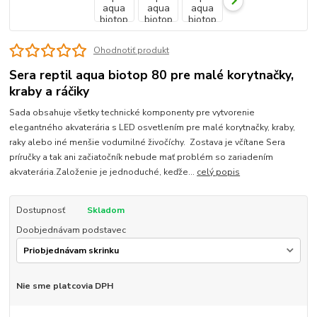
Ohodnotiť produkt
Sera reptil aqua biotop 80 pre malé korytnačky,
kraby a ráčiky
Sada obsahuje všetky technické komponenty pre vytvorenie
elegantného akvaterária s LED osvetlením pre malé korytnačky, kraby,
raky alebo iné menšie vodumilné živočíchy. Zostava je včítane Sera
príručky a tak ani začiatočník nebude mať problém so zariadením
akvaterária.Založenie je jednoduché, keďže...
celý popis
Dostupnosť
Skladom
Doobjednávam podstavec
Nie sme platcovia DPH