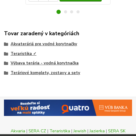
Tovar zaradený v kategóriách
Akvateráriá pre vodné korytnačky
Teraristika ✓
Výbava terária - vodná korytnačka
Teráriové komplety, zostavy a sety
Akvaria
|
SERA CZ
|
Teraristika
|
Jewish
|
Jazierka
|
SERA SK