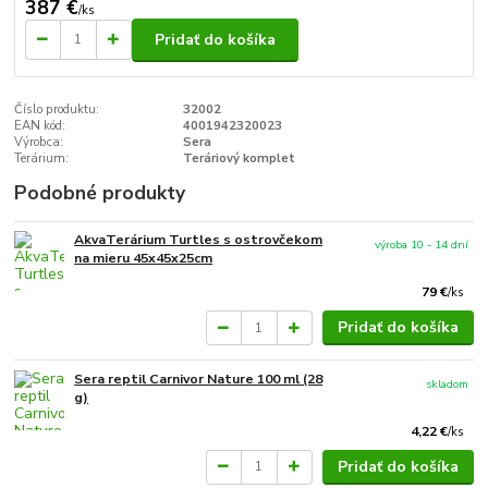
387 €
/
ks
Pridať do košíka
Číslo produktu:
32002
EAN kód:
4001942320023
Výrobca:
Sera
Terárium:
Teráriový komplet
Podobné produkty
AkvaTerárium Turtles s ostrovčekom
výroba 10 - 14 dní
na mieru 45x45x25cm
79 €
/
ks
Pridať do košíka
Sera reptil Carnivor Nature 100 ml (28
skladom
g)
4,22 €
/
ks
Pridať do košíka