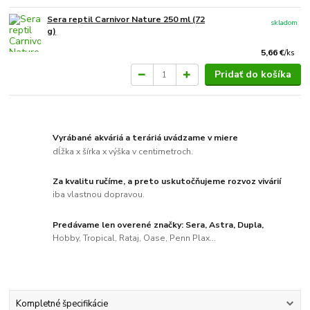
Sera reptil Carnivor Nature 250 ml (72
skladom
g)
5,66 €
/
ks
Pridať do košíka
Vyrábané akváriá a teráriá uvádzame v miere
dĺžka x šírka x výška v centimetroch.
Za kvalitu ručíme, a preto uskutočňujeme rozvoz vivárií
iba vlastnou dopravou.
Predávame len overené značky: Sera, Astra, Dupla,
Hobby, Tropical, Rataj, Oase, Penn Plax...
Kompletné špecifikácie