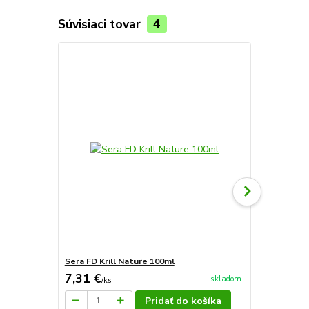
Súvisiaci tovar
4
Sera FD Krill Nature 100ml
Sera FD Art
7,31 €
5,77 €
skladom
/
ks
/
ks
Pridať do košíka