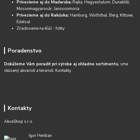
Privezieme aj do Maďarska:
Rajka, Hegyeshalom, Dunakiliti,
Mosonmagyarovár, Janossomoria
Privezieme aj do Rakúska:
Hainburg, Wolfsthal, Berg, Kittsee,
Edelsal
Zriaďovanie na kĺúč - fotky
Poradenstvo
Dokážeme Vám poradiť pri výrobe aj ohľadne sortimentu
, sme
skúsený akvaristi a teraristi.
Kontakty
Kontakty
AkvaShop s.r.o.
Igor Heriban