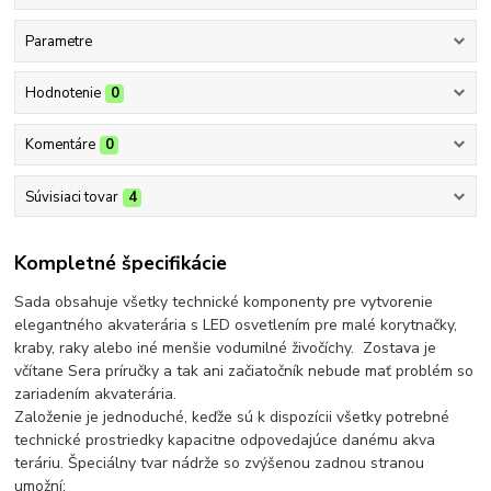
Parametre
Hodnotenie
0
Komentáre
0
Súvisiaci tovar
4
Kompletné špecifikácie
Sada obsahuje všetky technické komponenty pre vytvorenie
elegantného akvaterária s LED osvetlením pre malé korytnačky,
kraby, raky alebo iné menšie vodumilné živočíchy. Zostava je
včítane Sera príručky a tak ani začiatočník nebude mať problém so
zariadením akvaterária.
Založenie je jednoduché, keďže sú k dispozícii všetky potrebné
technické prostriedky kapacitne odpovedajúce danému akva
teráriu. Špeciálny tvar nádrže so zvýšenou zadnou stranou
umožní: