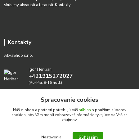
skúsený akvaristi a teraristi.
Kontakty
Kontakty
AkvaShop s.r.o.
Igor Heriban
+421915272027
(Po-Pia, 8-16 hod.)
akvashop@gmail.com
Spracovanie cookies
Náš e-shop a partneri potrebujú Váš
súhlas
s použitím súborov
cookies, aby Vám mohli zobrazovať informácie týkajúce sa Vašich
záujmov.
Súhlasím
Nastavenia
Realizujeme prírodné akvária: AkvaShop s.r.o. • IBAN: