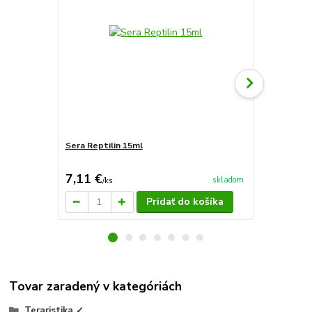
Sera Reptilin 15ml
Sera reptim
7,11 €
9,68 €
skladom
/
ks
/
ks
Pridať do košíka
Tovar zaradený v kategóriách
Teraristika ✓