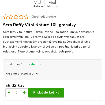
Ohodnotiť produkt
Sera Raffy Vital Nature 10L granulky
Sera raffy Vital Nature - granulované – základné krmivo bez farbív a
konzervačných látok vo forme tyčiniek a bylinných tabliet pre
suchozemské korytnačky a rastlinožravé plazy. Obsahuje aj rybie
bielkoviny potrebné k správnej výžive a k posilneniu prirodzenej
odolnosti. Tieto chutné tyčinky obsahuj...
celý popis
Dostupnosť
skladom
Nie sme platcovia DPH
56,03 €
/
ks
Pridať do košíka