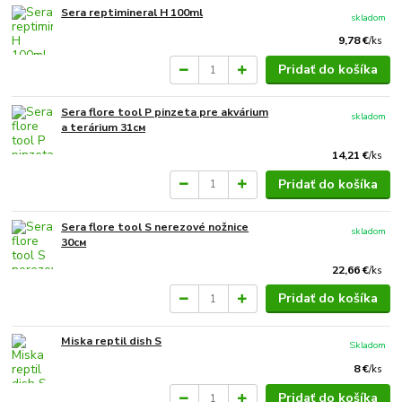
Sera reptimineral H 100ml
skladom
9,78 €
/
ks
Pridať do košíka
Sera flore tool P pinzeta pre akvárium
skladom
a terárium 31см
14,21 €
/
ks
Pridať do košíka
Sera flore tool S nerezové nožnice
skladom
30см
22,66 €
/
ks
Pridať do košíka
Miska reptil dish S
Skladom
8 €
/
ks
Pridať do košíka