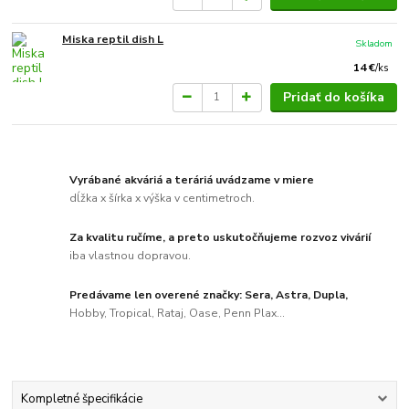
Miska reptil dish L
Skladom
14 €
/
ks
Pridať do košíka
Vyrábané akváriá a teráriá uvádzame v miere
dĺžka x šírka x výška v centimetroch.
Za kvalitu ručíme, a preto uskutočňujeme rozvoz vivárií
iba vlastnou dopravou.
Predávame len overené značky: Sera, Astra, Dupla,
Hobby, Tropical, Rataj, Oase, Penn Plax...
Kompletné špecifikácie