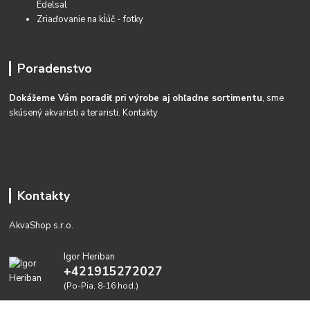
Edelsal
Zriaďovanie na kĺúč - fotky
Poradenstvo
Dokážeme Vám poradiť pri výrobe aj ohľadne sortimentu
, sme
skúsený akvaristi a teraristi.
Kontakty
Kontakty
AkvaShop s.r.o.
Igor Heriban
+421915272027
(Po-Pia, 8-16 hod.)