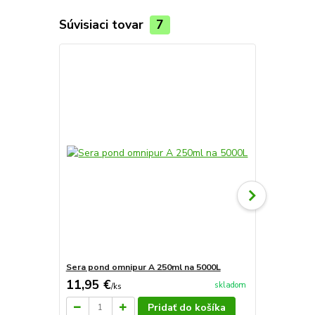
Súvisiaci tovar
7
Sera pond omnipur A 250ml na 5000L
Sera pond b
11,95 €
12,98 €
skladom
/
ks
/
k
Pridať do košíka