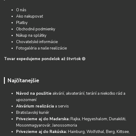
O nás
Ako nakupovať
Platby
Obchodné podmienky
Nákup na splátky
Chovateľské informácie
Fotogaléria a naše realizácie
Tovar expedujeme pondelok až štvrtok
🟢
Najčítanejšie
Návod na použitie
akvárií, akvaterárií, terárií a niekoľko rád a
upozornení
Akvárium realizácia
a servis
Bratislavský kuriér
Privezieme aj do Maďarska:
Rajka, Hegyeshalom, Dunakiliti,
Mosonmagyarovár, Janossomoria
Privezieme aj do Rakúska:
Hainburg, Wolfsthal, Berg, Kittsee,