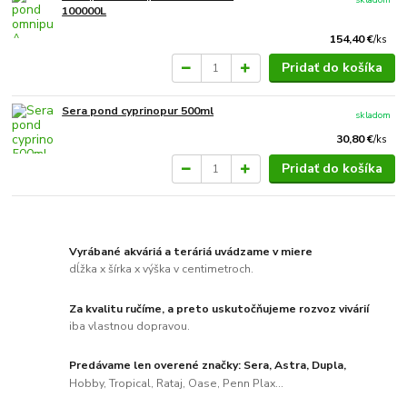
100000L
154,40 €
/
ks
Pridať do košíka
Sera pond cyprinopur 500ml
skladom
30,80 €
/
ks
Pridať do košíka
Vyrábané akváriá a teráriá uvádzame v miere
dĺžka x šírka x výška v centimetroch.
Za kvalitu ručíme, a preto uskutočňujeme rozvoz vivárií
iba vlastnou dopravou.
Predávame len overené značky: Sera, Astra, Dupla,
Hobby, Tropical, Rataj, Oase, Penn Plax...