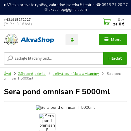
►Všetko pre vaše rybičky, záhradné jazierka či terária. ☎ 0915 27 20 27
✉ akvashop@gmail.com
0
ks
+421915272027
za
0 €
(Po-Pia, 8-16 hod.)
Menu
Hľadať
Úvod
Záhradné jazierka
Liečivá, dezinfekcia a vitamíny
Sera pond
omnisan F 5000ml
Sera pond omnisan F 5000ml