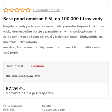
Ohodnotiť produkt
Sera pond omnisan F 5L na 100.000 litrov vody
Regulátor vody proti plesni a napadnutiu parazitmi Prípravok na úpravu
vody, ktorý úspešne bojuje s parazitmi a inými choroboplodnými
zárodkami, ktorí sa často objavujú v jazierkoch (napr. Ichthyophthirius
multifiliis , Ichthyobodo
necator , Apiosoma , Tetrahymena , Trichodina , Chilodonella a infe...
celý popis
Dostupnosť
skladom
Nie sme platcovia DPH
67,26 €
/
ks
Momentálne nie je k dispozícii
Číslo produktu:
07580
EAN kód:
4001942075800