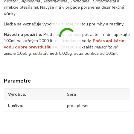
necator
,
Apiosoma
,
Tetrahymena
,
Trichodina
,
Chilodonella
a
infekcie plesňami). Navyše má v prípade poranenia dezinfekčné
účinky.
Liečba sa vyznačuje výbornou zlučiteľnosťou pre ryby a rastliny.
Návod na použitie:
Pred použitím dobre potraste. Tri dni aplikujte
100ml na každých 2000 litrov jazierkovej vody.
Počas aplikácie
vodu dobre prevzdušňujte.
Obsahuje oxsalát
malachitovej
zelene
0,050 g, sulfalát medi 0,025g, aqua purifica ad 100ml.
Parametre
Výrobca
Sera
Liečivo
proti plesni